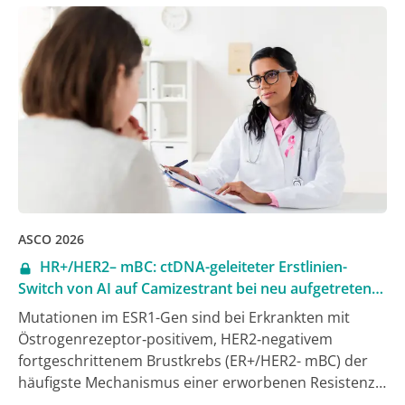
begegnen. Erkrankte mit CLL, bei denen unter
Therapie mit dem BTKi Ibrutinib eine
Resistenzmutation nachgewiesen wurde, erhielten
zusätzlich Venetoclax. Dies führte zur
Rückentwicklung der Mutationen, verlängerte das
progressionsfreie Überleben (PFS) und ermöglichte
den Erkrankten außerdem ein Absetzen der Therapie
[1].
ASCO 2026
HR+/HER2– mBC: ctDNA-geleiteter Erstlinien-
Switch von AI auf Camizestrant bei neu aufgetretener
ESR1-Mutation verbessert auch das PFS2
Mutationen im ESR1-Gen sind bei Erkrankten mit
Östrogenrezeptor‑positivem, HER2‑negativem
fortgeschrittenem Brustkrebs (ER+/HER2- mBC) der
häufigste Mechanismus einer erworbenen Resistenz
gegenüber der endokrin-basierten