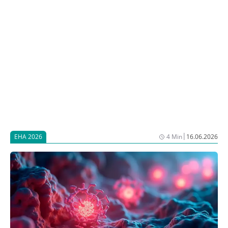
eine monozentrisch durchgeführte Phase-I-Studie mit
nur vier Teilnehmenden sogar in die Late Breaking
Abstract Session des Kongresses schafft, ist eine
Rarität und ein Hinweis auf die potenzielle
therapeutische Relevanz der Ergebnisse [1].
|
EHA 2026
4 Min
16.06.2026