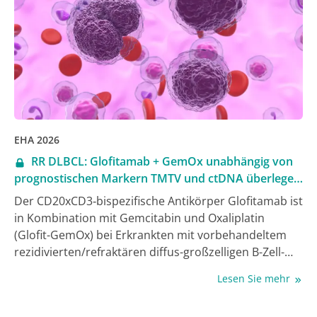
European Hematology Association (EHA) als Poster
vorgestellt [2].
EHA 2026
RR DLBCL: Glofitamab + GemOx unabhängig von
prognostischen Markern TMTV und ctDNA überlegen
wirksam
Der CD20xCD3‑bispezifische Antikörper Glofitamab ist
in Kombination mit Gemcitabin und Oxaliplatin
(Glofit-GemOx) bei Erkrankten mit vorbehandeltem
rezidivierten/refraktären diffus-großzelligen B-Zell-
Lymphom (RR DLBCL) zugelassen, die nicht für eine
Lesen Sie mehr
autologe Stammzelltransplantation (ASZT) infrage
kommen. Grundlage bildete die Phase-III-Studie