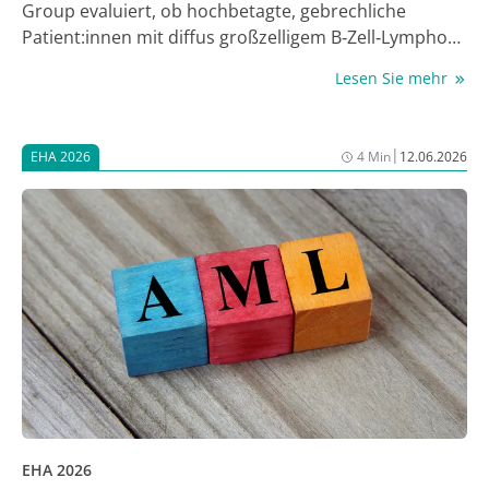
Group evaluiert, ob hochbetagte, gebrechliche
Patient:innen mit diffus großzelligem B‑Zell‑Lymphom
(DLBCL) vom Einbeziehen des Antikörper-Wirkstoff-
Lesen Sie mehr
Konjugats (ADC) Polatuzumab Vedotin (Pola) in die
erste Behandlungslinie profitieren können. Im Regime
R-Pola-mini-CHP ersetzt Pola dabei das Zytostatikum
|
EHA 2026
4 Min
12.06.2026
Vincristin in R-mini-CHOP, dem Behandlungsstandard
für ältere gebrechliche Population [1]. Erste Daten der
Studie, die beide Kombinationsregime direkt
miteinander vergleicht, seien ermutigend, berichtete
Prof. Dr. Mats Jerkeman von der Lund University in
Lund, Schweden, beim Jahreskongress der European
Hematology Association (EHA) 2026 [2].
EHA 2026