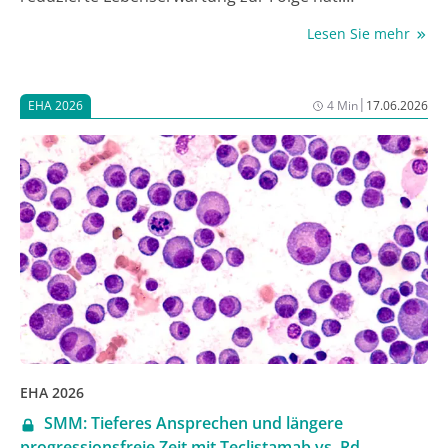
Derzeitiger Therapiestandard in der Erstlinie ist die
Lesen Sie mehr
Therapie mit JAK-Inhibitoren wie Ruxolitinib.
Allerdings erreicht damit nur ein Drittel der
Erkrankten eine Reduktion des Milzvolumens um ≥
|
EHA 2026
4 Min
17.06.2026
35% (SVR35). Auch die Symptomverbesserung, die
Modifikation der Krankheitsbiologie und die
Verbesserung des Gesamtüberlebens (OS) sind mit
dem JAK-Inhibitor alleine moderat. Die beim
Jahreskongress der European Hematology
Association (EHA) 2026 als Late Breaking Abstract
präsentierte Phase-III-Studie SENTRY zeigte, dass die
Kombination aus Ruxolitinib mit dem XPO1-Inhibitor
Selinexor bei JAK-Inhibitor-naiven MF-Patient:innen
alleinigem Ruxolitinib überlegen war und relevante
Endpunkte wie SVR35 und das Gesamtüberleben
klinisch relevant verbesserte [1].
EHA 2026
SMM: Tieferes Ansprechen und längere
progressionsfreie Zeit mit Teclistamab vs. Rd