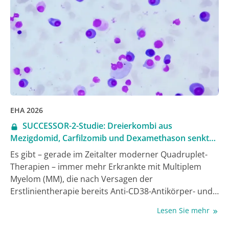
Hematology Association (EHA) 2026 vorgestellt
wurden [1].
EHA 2026
SUCCESSOR-2-Studie: Dreierkombi aus
Mezigdomid, Carfilzomib und Dexamethason senkt
das Progressionsrisiko beim RRMM
Es gibt – gerade im Zeitalter moderner Quadruplet-
Therapien – immer mehr Erkrankte mit Multiplem
Myelom (MM), die nach Versagen der
Erstlinientherapie bereits Anti-CD38-Antikörper- und
Lenalidomid(Len)-exponiert oder gar -refraktär sind,
Lesen Sie mehr
was die Behandlungsoptionen für die Zweitlinie
einschränkt. Mit Mezigdomid, einem potenten