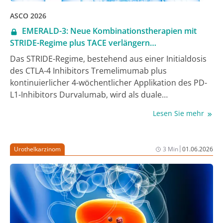
ASCO 2026
EMERALD-3: Neue Kombinationstherapien mit
STRIDE-Regime plus TACE verlängern
progressionsfreie Zeit beim Embolisations-
Das STRIDE-Regime, bestehend aus einer Initialdosis
geeigneten HCC
des CTLA-4 Inhibitors Tremelimumab plus
kontinuierlicher 4-wöchentlicher Applikation des PD-
L1-Inhibitors Durvalumab, wird als duale
immunonkologische Standard-Erstlinientherapie
Lesen Sie mehr
beim fortgeschrittenen oder nicht resezierbaren
hepatozellulären Karzinom (uHCC) eingesetzt –
basierend auf den positiven Daten der Phase-III-
|
Urothelkarzinom
3 Min
01.06.2026
Studie HIMALAYA [1, 2]. Aktuelle Ergebnisse der
Phase-III-Studie EMERALD-3 zeigen nun, dass STRIDE
auch in Kombination mit einer transarteriellen
Chemoembolisation (TACE) ± dem Tyrosinkinase-
Inhibitor Lenvatinib das Tumorwachstum bei
Embolisations-geeigneten Patient:innen mit uHCC