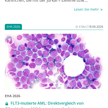
Kaninchen, die mit der Jurkat-T-Zelllinie bzw.
humanen Thymozyten immunisiert wurden – werden
Lesen Sie mehr
im Kontext einer allogenen Stammzelltransplantation
(allo-SCT) zur Prophylaxe einer Graft-versus-host-
Erkrankung (GvHD) bei HLA-kompatiblen nicht-
|
EHA 2026
4 Min
18.06.2026
verwandten oder verwandten Spender:innen
eingesetzt. Erstmals wurden nun beide Strategien in
einer großen Phase-III-Studie mit Nicht-
Unterlegenheits-Design direkt miteinander
verglichen, und zwar im Hinblick auf
Überlebensparameter und ihre Fähigkeit, der GvHD
vorzubeugen. Prof. Johannes Schetelig von der
Bereichsleitung Stammzelltransplantation des
Universitätsklinikums Carl Gustav Carus in Dresden,
stellte die Daten, die mit ATG/ATLG einen Sieger
hervorbrachten, beim Jahreskongress der European
Hematology Association (EHA) 2026 vor [1].
EHA 2026
FLT3-mutierte AML: Direktvergleich von