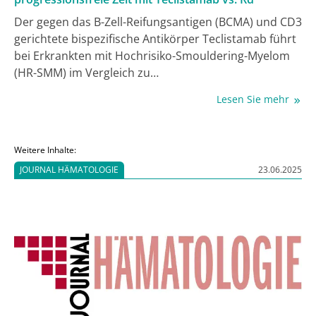
Der gegen das B-Zell-Reifungsantigen (BCMA) und CD3
gerichtete bispezifische Antikörper Teclistamab führt
bei Erkrankten mit Hochrisiko-Smouldering-Myelom
(HR-SMM) im Vergleich zu
Lenalidomid/Dexamethason (Rd) zu tieferen
Lesen Sie mehr
Remissionen, erhöhter MRD (messbare
Resterkrankung)-Negativität und einem verlängerten
progressionsfreien Überleben (PFS). Das zeigen die
Weitere Inhalte:
Daten der Phase-II-Studie Immuno-PRISM, die als Late
JOURNAL HÄMATOLOGIE
23.06.2025
Breaking Abstract beim Jahreskongress der European
Hematology Association (EHA) 2026 präsentiert
wurden [1].