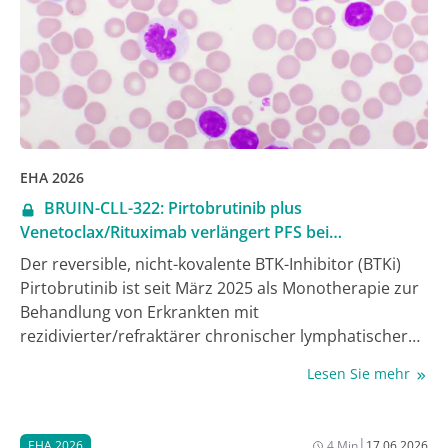
EHA 2026
BRUIN-CLL-322: Pirtobrutinib plus
Venetoclax/Rituximab verlängert PFS bei
vorbehandelter CLL
Der reversible, nicht-kovalente BTK-Inhibitor (BTKi)
Pirtobrutinib ist seit März 2025 als Monotherapie zur
Behandlung von Erkrankten mit
rezidivierter/refraktärer chronischer lymphatischer
Leukämie (RR CLL) zugelassen, die zuvor mit einem
Lesen Sie mehr
kovalenten BTK-Inhibitor behandelt wurden –
basierend auf den positiven Daten der Phase-III-
Studie BRUIN CLL-321 [1]. Aktuelle Daten der Phase-III-
|
EHA 2026
4 Min
17.06.2026