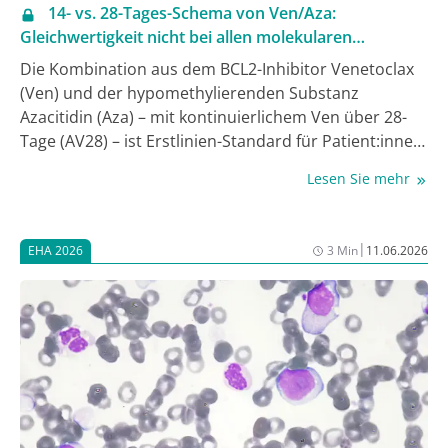
14- vs. 28-Tages-Schema von Ven/Aza:
Gleichwertigkeit nicht bei allen molekularen
Subgruppen
Die Kombination aus dem BCL2-Inhibitor Venetoclax
(Ven) und der hypomethylierenden Substanz
Azacitidin (Aza) – mit kontinuierlichem Ven über 28-
Tage (AV28) – ist Erstlinien-Standard für Patient:innen
mit akuter myeloischer Leukämie (AML), die für eine
Lesen Sie mehr
intensive Chemotherapie nicht geeignet sind. Im
klinischen Alltag wird Ven allerdings häufig mit
verkürzter Dauer verabreicht, ohne dass dafür
|
EHA 2026
3 Min
11.06.2026
belastbare Evidenz vorliegt. In der randomisierten
Phase-II-Studie OPTI-AML wurde das Standardschema
erstmals direkt mit einer verkürzten Ven-Applikation
über 14 Tage (AV14) verglichen. Wie beim
Jahreskongress der European Hematology
Association (EHA) 2026 zu hören war, war das
verkürzte Schema dem Standard im Hinblick auf die
nach 2 Zyklen erreichte Rate an kompletten