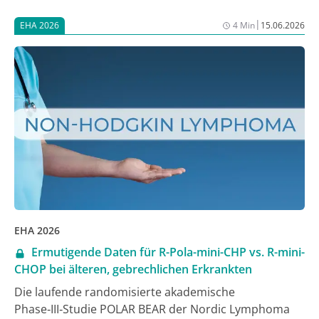
CELMoD (Cereblon E3 Ligase Modulator) als Add-on
|
EHA 2026
4 Min
15.06.2026
zur Standardtherapie mit Carfilzomib und
Dexamethason (Kd) konnte nun im Phase-III-Setting
der SUCCESSOR-2-Studie gegenüber alleinigem Kd
eine signifikante Verlängerung des progressionsfreien
Überlebens (PFS) von Erkrankten mit
rezidiviertem/refraktärem (RRMM) und vorheriger
Anti-CD38-Antikörper- und Len-Exposition erreicht
werden – über alle Subgruppen hinweg. Damit
qualifiziert sich die neue Triplette als ein möglicher
neuer Behandlungsstandard ab der 2. Linie beim
RRMM, wie bei der Jahrestagung der European
Hematology Association (EHA) 2026 zu hören war [1].
EHA 2026
Ermutigende Daten für R-Pola-mini-CHP vs. R-mini-
CHOP bei älteren, gebrechlichen Erkrankten
Die laufende randomisierte akademische
Phase‑III‑Studie POLAR BEAR der Nordic Lymphoma