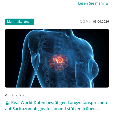
Lesen Sie mehr
Standardbehandlung mit einem Aromatasehemmer
(AI) + einem CDK4/6‑Inhibitor (CDK4/6i). In der Phase-
III-Studie SERENA-6 verlängerte ein Switch vom AI auf
|
Mammakarzinom
3 Min
03.06.2026
den selektiven oralen Östrogenrezeptor-Degrader
(SERD) Camizestrant bei neu aufgetretener ESR1-
Mutation – bei gleichzeitiger Fortführung des CDK4/6i
in der Firstline‑Therapie – das progressionsfreie
Überleben (PFS) signifikant gegenüber der
fortgeführten AI‑Kombination [1]. Bei der
Jahrestagung der American Society of Clinical
Oncology (ASCO) 2026 wurden die finalen Daten zum
sekundären Endpunkt PFS2 vorgestellt, der auch die
nachfolgende Therapielinie umfasst. Der frühzeitige
Erstlinienswitch von AI auf Camizestrant bei neu
aufgetretener ESR1-Mutation verlängerte signifikant
ASCO 2026
die progressionsfreie Zeit auch über die Zweitlinie
Real-World-Daten bestätigen Langzeitansprechen
hinweg [2].
auf Sacituzumab govitecan und stützen frühen