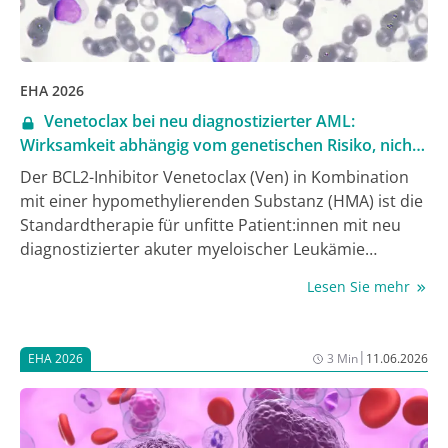
Remissionen (CR) nicht gleichwertig, zumindest nicht
bei bestimmten molekularen Subgruppen [1].
EHA 2026
Venetoclax bei neu diagnostizierter AML:
Wirksamkeit abhängig vom genetischen Risiko, nicht
von der Therapiedauer
Der BCL2-Inhibitor Venetoclax (Ven) in Kombination
mit einer hypomethylierenden Substanz (HMA) ist die
Standardtherapie für unfitte Patient:innen mit neu
diagnostizierter akuter myeloischer Leukämie
(ND‑AML); Ven wird dabei üblicherweise über 28 Tage
Lesen Sie mehr
pro Zyklus gegeben [1]. Um sich der bestmöglichen
Ven-Dauer über verschiedene Risikogruppen von ND-
AML-Erkrankten hinweg anzunähern, führten
|
EHA 2026
3 Min
11.06.2026
Forschende der Mayo Clinic, Rochester, MN, USA, eine
retrospektive Untersuchung zu Überlebens-
Outcomes unter üblicher und verkürzter Ven-Dauer
durch. Die Daten wurden beim Jahreskongress der