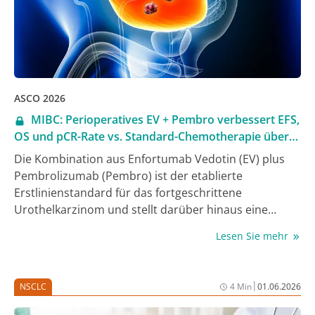
gegenüber alleiniger TACE verlangsamen kann. Die
potenziell praxisverändernden Daten wurden als Late
Breaking Abstract im Rahmen der Jahrestagung der
American Society of Clinical Oncology (ASCO) 2026
vorgestellt [3].
ASCO 2026
MIBC: Perioperatives EV + Pembro verbessert EFS,
OS und pCR-Rate vs. Standard-Chemotherapie über
relevante Subgruppen hinweg
Die Kombination aus Enfortumab Vedotin (EV) plus
Pembrolizumab (Pembro) ist der etablierte
Erstlinienstandard für das fortgeschrittene
Urothelkarzinom und stellt darüber hinaus eine
vielversprechende perioperative
Lesen Sie mehr
Behandlungsstrategie für Patient:innen mit
muskelinvasivem Blasenkarzinom (MIBC) dar, die sich
einer radikalen Zystektomie plus pelviner
|
NSCLC
4 Min
01.06.2026
Lymphknotendissektion (RC + PLND) unterziehen und
für eine cisplatinhaltige Chemotherapie geeignet sind.