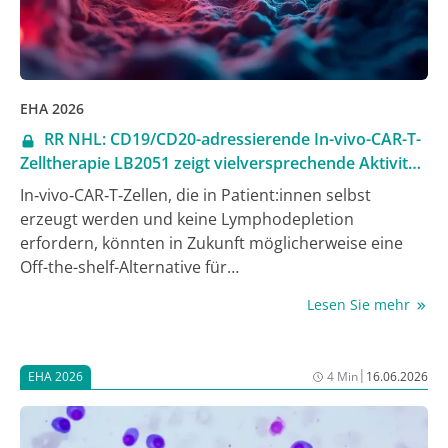
EHA 2026
RR NHL: CD19/CD20-adressierende In-vivo-CAR-T-
Zelltherapie LB2051 zeigt vielversprechende Aktivität
bei guter Verträglichkeit
In‑vivo‑CAR‑T‑Zellen, die in Patient:innen selbst
erzeugt werden und keine Lymphodepletion
erfordern, könnten in Zukunft möglicherweise eine
Off-the-shelf-Alternative für
Ex‑vivo‑CAR‑T‑Zelltherapien bei Erkrankten mit
Lesen Sie mehr
rezidivierten/refraktären Non-Hodgkin-Lymphomen
(RR NHL) darstellen. Das zumindest legen vorläufige
Daten einer Phase-I-Studie aus China mit einer
|
EHA 2026
4 Min
16.06.2026
First‑in‑Class In-vivo‑CAR-T-Zelltherapie mit dualem
CD19/CD20‑Targeting nahe, die als Late Breaking
Abstract beim Jahreskongress der European