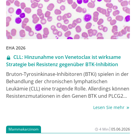
EHA 2026
CLL: Hinzunahme von Venetoclax ist wirksame
Strategie bei Resistenz gegenüber BTK-Inhibition
Bruton-Tyrosinkinase-Inhibitoren (BTKi) spielen in der
Behandlung der chronischen lymphatischen
Leukämie (CLL) eine tragende Rolle. Allerdings können
Resistenzmutationen in den Genen BTK und PLCG2
zur Resistenz gegenüber BTKi und zur Progression
Lesen Sie mehr
der Erkrankung führen. Eine beim Jahreskongress der
European Hematology Association (EHA) 2026
vorgestellte Phase-II-Studie untersuchte eine
|
Mammakarzinom
4 Min
05.06.2026
Strategie, dieser Resistenzbildung proaktiv zu