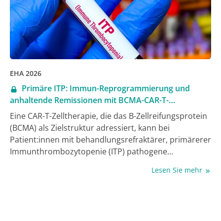
EHA 2026
Primäre ITP: Immun-Reprogrammierung und
anhaltende Remissionen mit BCMA-CAR-T-
Zelltherapie
Eine CAR-T-Zelltherapie, die das B-Zellreifungsprotein
(BCMA) als Zielstruktur adressiert, kann bei
Patient:innen mit behandlungsrefraktärer, primärerer
Immunthrombozytopenie (ITP) pathogene
Immunreaktionen, die die Erkrankung treiben,
Lesen Sie mehr
umprogrammieren und anhaltende Remissionen
auslösen. Das legen Phase-I-Daten aus China nahe,
die beim Jahreskongress der European Hematology
Association (EHA) 2026 vorgestellt wurden [1]. Dass es