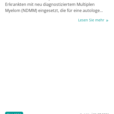
Erkrankten mit neu diagnostiziertem Multiplen
Myelom (NDMM) eingesetzt, die für eine autologe
Stammzelltransplantation (ASZT) geeignet sind (TE)
Lesen Sie mehr
als auch bei jenen, die Transplantations-ungeeignet
(TI) sind – ein echter Paradigmenwechsel in der ersten
Therapielinie. Wie groß der klinische Nutzen einer
Vierfachtherapie aus dem Anti-CD38-Antikörper
Daratumumab mit Bortezomib, Lenalidomid und
Dexamethason (Dara-VRd) speziell für TI-Erkrankte ist,
bestätigten die finalen Daten der Phase-III-Studie
CEPHEUS für diese Population, die beim
Jahreskongress der European Hematology
Association (EHA) 2026 vorgestellt wurden [1].