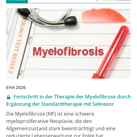
Studie BRUIN-CLL 322, vorgestellt als Late Breaking
Abstract beim Jahreskongress der European
Hematology Association (EHA) 2026, zeigen nun, dass
Pirtobrutinib in der BTKi-vorbehandelten Situation bei
der RR CLL auch in Kombination mit der
Standardtherapie aus dem BCL2-Inhibitor (BCL2i)
Venetoclax und dem Anti-CD20-Antikörper Ritiuximab
(VR) hochwirksam ist. Die Addition von Pirtubrutinib
zu VR verlängerte signifikant und in klinisch
relevantem Ausmaß das progressionsfreie Überleben
(PFS) gegenüber alleinigem VR [2].
EHA 2026
Fortschritt in der Therapie der Myelofibrose durch
Ergänzung der Standardtherapie mit Selinexor
Die Myelofibrose (MF) ist eine schwere
myeloproliferative Neoplasie, die den
Allgemeinzustand stark beeinträchtigt und eine
reduzierte Lebenserwartung zur Folge hat.