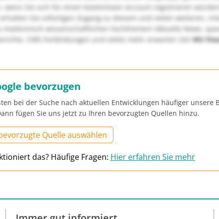
, wenn Sie sich für einen kostenlosen Account registrieren würden
erhalten Sie sofortigen Zugang zu diesem und vielen weiteren, in
u medizinisch-wissenschaftlichen Fachthemen! Aktuelle News, sp
richte, CME-Fortbildungen und vieles mehr erwarten Sie!
Wir fre
oogle bevorzugen
ten bei der Suche nach aktuellen Entwicklungen häufiger unsere B
ann fügen Sie uns jetzt zu Ihren bevorzugten Quellen hinzu.
 bevorzugte Quelle auswählen
ktioniert das? Häufige Fragen:
Hier erfahren Sie mehr
Immer gut informiert