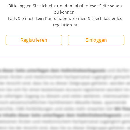
Bitte loggen Sie sich ein, um den Inhalt dieser Seite sehen
zu können.
Falls Sie noch kein Konto haben, können Sie sich kostenlos
registrieren!
Registrieren
Einloggen
e dieser Seite unterliegen dem Heilmittelwerbegesetz
und dürfen
enen Ärzten und medizinischem Fachpersonal zugänglich gemach
er Ansicht sind, dass Sie zu dieser Zielgruppe gehören, würden w
nn Sie sich für einen kostenlosen Account registrieren würden! Im
ie sofortigen Zugang zu diesem und vielen weiteren, interessanten
nisch-wissenschaftlichen Fachthemen! Aktuelle News, spannende
richte, CME-Fortbildungen und vieles mehr erwarten Sie!
Wir fre
e Inhalte dieser Seite unterliegen dem Heilmittelwerbegesetz
und
wiesenen Ärzten und medizinischem Fachpersonal zugänglich ge
nn Sie der Ansicht sind, dass Sie zu dieser Zielgruppe gehören, 