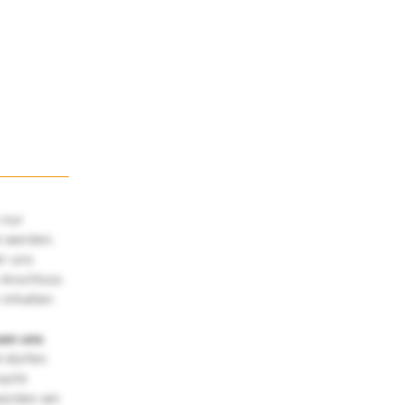
 nur
t werden.
ir uns
 Anschluss
 Inhalten
uen uns
 dürfen
macht
würden wir