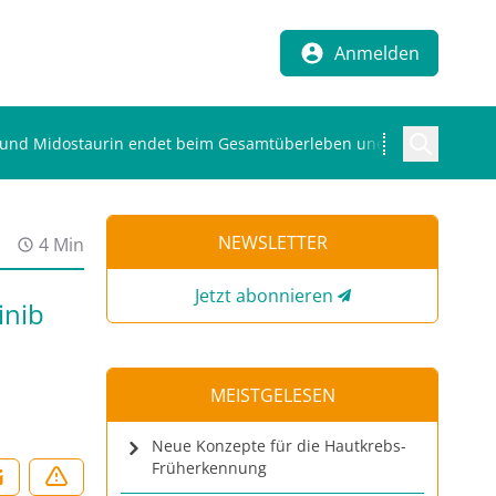
Anmelden
nib und Midostaurin endet beim Gesamtüberleben unentschieden
NEWSLETTER
4 Min
Jetzt abonnieren
inib
n
MEISTGELESEN
Neue Konzepte für die Hautkrebs-
Früherkennung