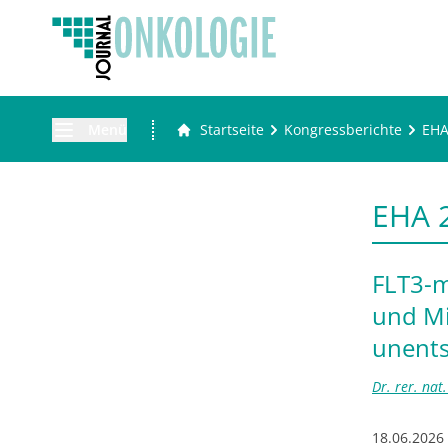
Menü
Startseite
Kongressberichte
EH
EHA 
FLT3-m
und Mi
unent
Dr. rer. na
18.06.2026