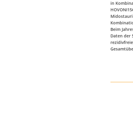
in Kombina
HOVONI156/
Midostaurin
Kombinatio
Beim Jahre
Daten der 
rezidivfrei
Gesamtüber