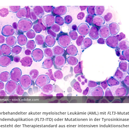
itman – stock.adobe.com
vorbehandelter akuter myeloischer Leukämie (AML) mit
FLT3
-Mutat
andemduplikation (
FLT3
-ITD) oder Mutationen in der Tyrosinkina
besteht der Therapiestandard aus einer intensiven Induktionsch