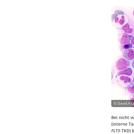
©
David A L
Bei nicht 
(interne T
FLT3
-TKD) 