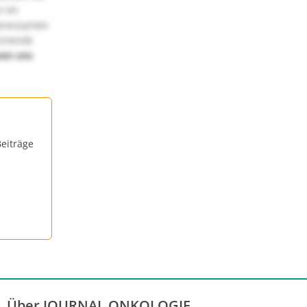
! Im
teressanten
annende
uen uns
eiträge
Über JOURNAL ONKOLOGIE