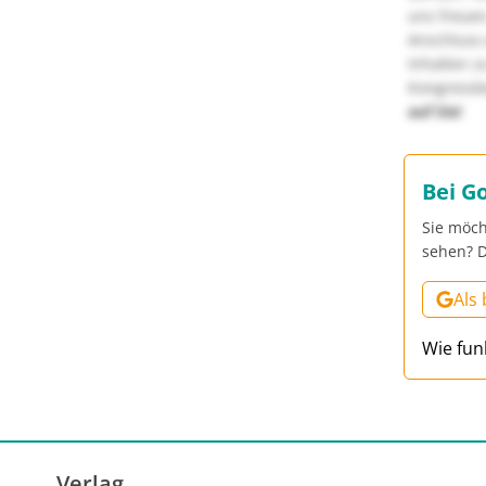
uns freuen
Anschluss 
Inhalten z
Kongressbe
auf Sie!
Bei G
Sie möch
sehen? D
Als
Wie fun
Verlag