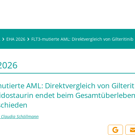
A
EHA 2026
FLT3-mutierte AML: Direktvergleich von Gilteriti
2026
utierte AML: Direktvergleich von Gilterit
dostaurin endet beim Gesamtüberlebe
schieden
t. Claudia Schöllmann