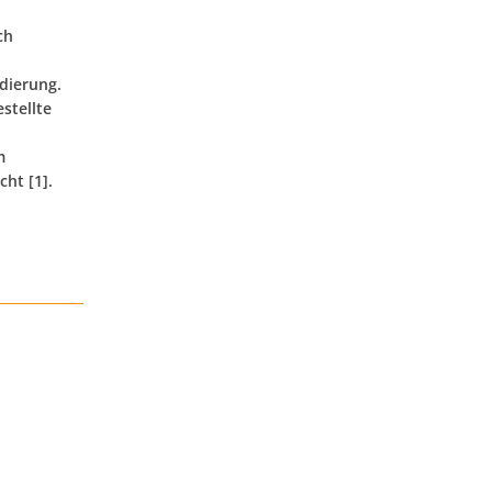
ch
dierung.
stellte
m
ht [1].