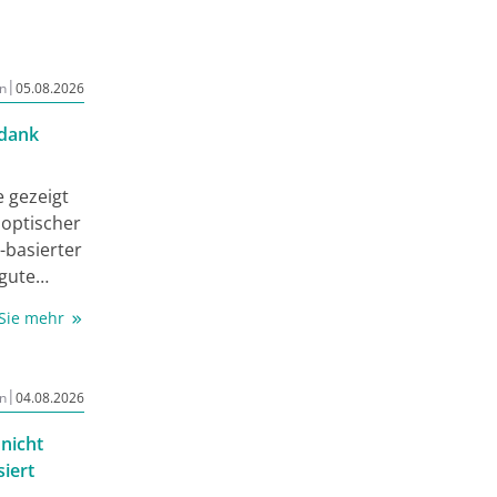
der TK
 für
|
n
05.08.2026
parate
igt, die
 dank
ntur in
 gezeigt
 optischer
-basierter
gute
ebergewebe
 Sie mehr
ationen
in Zukunft
 wurden im
|
n
04.08.2026
fic
 nicht
iert