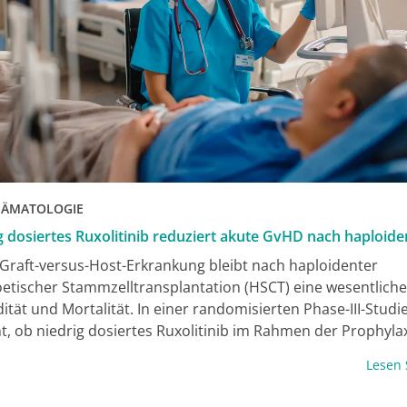
HÄMATOLOGIE
g dosiertes Ruxolitinib reduziert akute GvHD nach haploid
 Graft-versus-Host-Erkrankung bleibt nach haploidenter
tischer Stammzelltransplantation (HSCT) eine wesentlich
ität und Mortalität. In einer randomisierten Phase-III-Stud
t, ob niedrig dosiertes Ruxolitinib im Rahmen der Prophylax
henolat-Mofetil die Rate akuter GvHD nach haploidenter 
Lesen
nn.