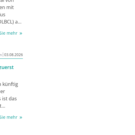
en mit
fus
DLBCL) ab
 Sie mehr
gie
arrow
|
n
03.08.2026
ativ
zuerst
it etwa
h künftig
orgfältige
rer
t
ist das
in
t
cher
 Für die
ile laut
 Sie mehr
 dass sie
hs,
on Teams
edingte,
in oder ihr