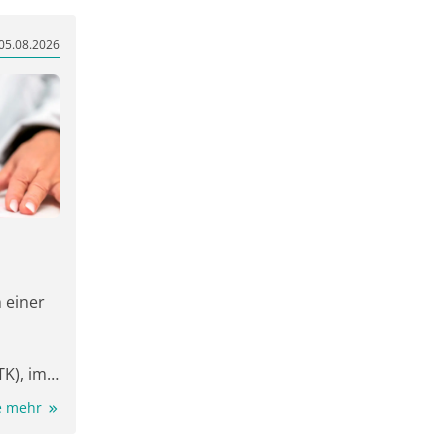
für
in den
05.08.2026
tet oder
it
tonte
nd
ft auch
 einer
K), im
ie mehr