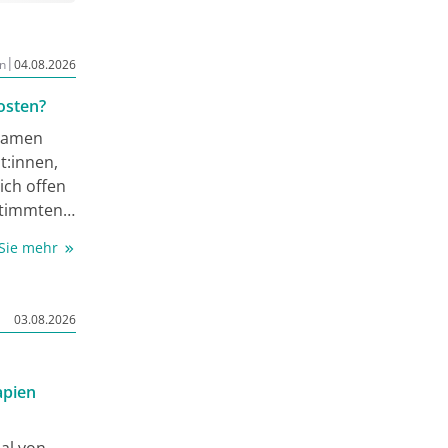
|
n
04.08.2026
osten?
nsamen
t:innen,
ich offen
stimmten
che
 Sie mehr
in
kussion
endrenk
03.08.2026
apien
al von