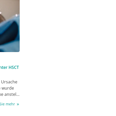
enter HSCT
e Ursache
ie wurde
e anstelle
HSCT
 Sie mehr