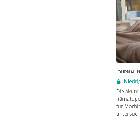
JOURNAL 
Niedri
Die akute
hämatopoe
für Morbid
untersuch
von Mycop
senken ka