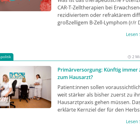
CAR-T-Zelltherapien bei Erwachsen
rezidiviertem oder refraktärem dif
großzelligem B-Zell-Lymphom (r/r 
der Zweitlinie? Das diskutierten
Lesen
Fachärzt:innen der Hämatoonkolo
anlässlich der 52. Jahrestagung der
European Society for Blood and M
politik
2 Mi
Transplantation (EBMT) in Madrid, Spanien.
Als kritische Faktoren für einen kur
Primärversorgung: Künftig immer 
intendierten Behandlungsansatz m
zum Hausarzt?
Axicabtagen ciloleucel nannten die
Patient:innen sollen voraussichtlic
Expert:innen unter anderem eine s
weit stärker als bisher zuerst zu ih
Patientenselektion, einen möglichs
Hausarztpraxis gehen müssen. Das 
frühzeitigen Therapiestart sowie e
erklärte Kernziel der für den Herbs
strukturiertes Management mögli
angekündigten Gesundheitsreform.
Nebenwirkungen. So seien mittlerwe
Lesen
Versicherten könnte das bedeuten,
Einschätzung von Dr. Birte Friedric
in der Hausarztpraxis vermehrt v
Düsseldorf, beispielsweise CAR-T-b
betreut werden, in denen ihre Ärzt