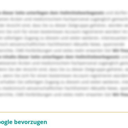
e dieser Seite unterliegen dem Heilmittelwerbegesetz
und dürfen
enen Ärzten und medizinischem Fachpersonal zugänglich gemach
er Ansicht sind, dass Sie zu dieser Zielgruppe gehören, würden w
nn Sie sich für einen kostenlosen Account registrieren würden! Im
ie sofortigen Zugang zu diesem und vielen weiteren, interessanten
nisch-wissenschaftlichen Fachthemen! Aktuelle News, spannende
richte, CME-Fortbildungen und vieles mehr erwarten Sie!
Wir fre
e Inhalte dieser Seite unterliegen dem Heilmittelwerbegesetz
und
wiesenen Ärzten und medizinischem Fachpersonal zugänglich ge
nn Sie der Ansicht sind, dass Sie zu dieser Zielgruppe gehören, 
, wenn Sie sich für einen kostenlosen Account registrieren würden
erhalten Sie sofortigen Zugang zu diesem und vielen weiteren, in
u medizinisch-wissenschaftlichen Fachthemen! Aktuelle News, sp
richte, CME-Fortbildungen und vieles mehr erwarten Sie!
Wir fre
oogle bevorzugen