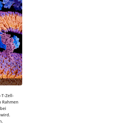
T-Zell-
im Rahmen
 bei
wird.
n.