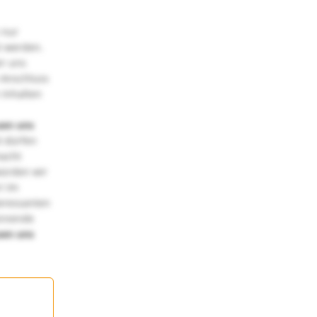
 nur
t werden.
ir uns
 Anschluss
 Inhalten
uen uns
 dürfen
macht
würden wir
! Im
teressanten
annende
uen uns