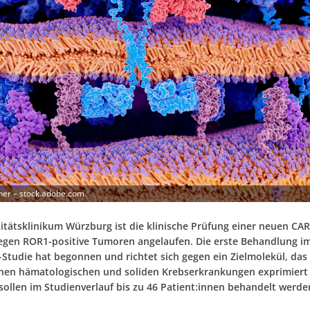
ner – stock.adobe.com
itätsklinikum Würzburg ist die klinische Prüfung einer neuen CAR-
egen ROR1-positive Tumoren angelaufen. Die erste Behandlung 
-Studie hat begonnen und richtet sich gegen ein Zielmolekül, das
nen hämatologischen und soliden Krebserkrankungen exprimiert 
sollen im Studienverlauf bis zu 46 Patient:innen behandelt werde