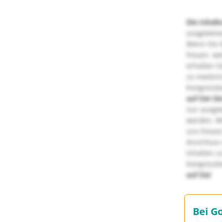
Die Inhalt
ausgewies
Wenn Sie d
freuen, we
erhalten S
zu medizi
Kongressbe
auf Sie!
Di
nur ausge
werden. We
uns freuen
Anschluss 
Inhalten z
Kongressbe
auf Sie!
Bei G