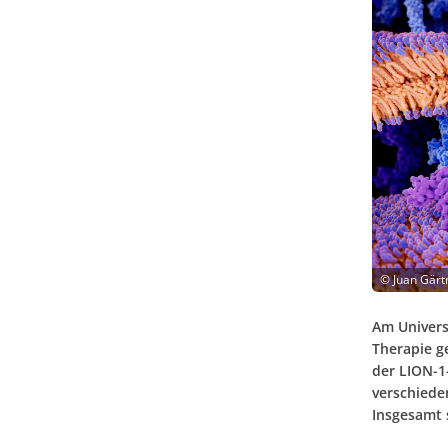
©
Juan Gärt
Am Univers
Therapie g
der LION-1
verschiede
Insgesamt 