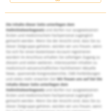
Die Inhalte dieser Seite unterliegen dem
Heilmittelwerbegesetz
und dürfen nur ausgewiesenen
Ärzten und medizinischem Fachpersonal zugänglich
gemacht werden. Wenn Sie der Ansicht sind, dass Sie zu
dieser Zielgruppe gehören, würden wir uns freuen, wenn
Sie sich für einen kostenlosen Account registrieren
würden! Im Anschluss erhalten Sie sofortigen Zugang zu
diesem und vielen weiteren, interessanten Inhalten zu
medizinisch-wissenschaftlichen Fachthemen! Aktuelle
News, spannende Kongressberichte, CME-Fortbildungen
und vieles mehr erwarten Sie!
Wir freuen uns auf Sie!
Die
Inhalte dieser Seite unterliegen dem
Heilmittelwerbegesetz
und dürfen nur ausgewiesenen
Ärzten und medizinischem Fachpersonal zugänglich
gemacht werden. Wenn Sie der Ansicht sind, dass Sie zu
dieser Zielgruppe gehören, würden wir uns freuen, wenn