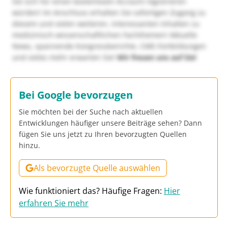
Sie sich für einen kostenlosen Account registrieren
würden! Im Anschluss erhalten Sie sofortigen Zugang zu
diesem und vielen weiteren, interessanten Inhalten zu
medizinisch-wissenschaftlichen Fachthemen! Aktuelle
News, spannende Kongressberichte, CME-Fortbildungen
und vieles mehr erwarten Sie!
Wir freuen uns auf Sie!
Bei Google bevorzugen
Sie möchten bei der Suche nach aktuellen
Entwicklungen häufiger unsere Beiträge sehen? Dann
fügen Sie uns jetzt zu Ihren bevorzugten Quellen
hinzu.
Als bevorzugte Quelle auswählen
Wie funktioniert das? Häufige Fragen:
Hier
erfahren Sie mehr