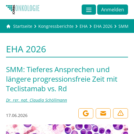
Anmelden
Startseite
Kongressberichte
EHA
EHA 2026
SMM: Ti
EHA 2026
SMM: Tieferes Ansprechen und
längere progressionsfreie Zeit mit
Teclistamab vs. Rd
Dr. rer. nat. Claudia Schöllmann
17.06.2026