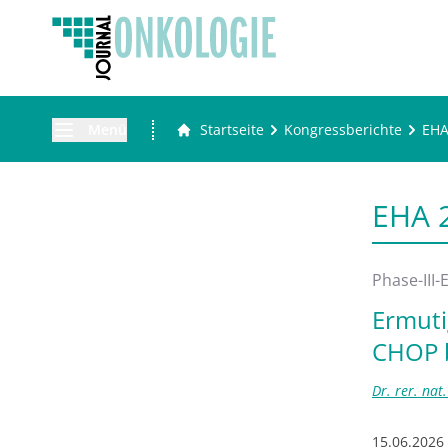
Menü
Startseite
Kongressberichte
EH
EHA 
Phase-III
Ermuti
CHOP b
Dr. rer. na
15.06.2026