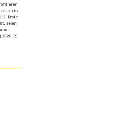
ofitieren
ristin in
1]. Erste
ht, seien
Lund,
2026 [2].