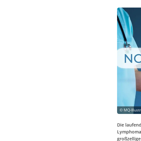
©
MQ-Illust
Die laufen
Lymphoma G
großzellig