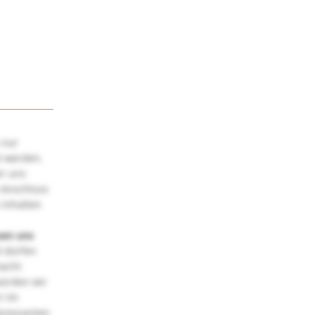
 nur
t werden.
ir uns
 Anschluss
 Inhalten
uen uns
 dürfen
macht
würden wir
! Im
teressanten