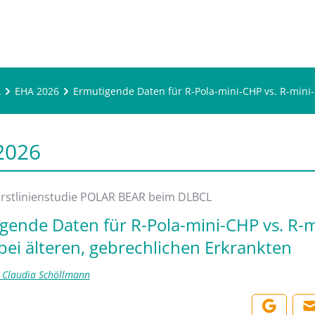
A
EHA 2026
Ermutigende Daten für R-Pola-mini-CHP vs. R-mini
2026
-Erstlinienstudie POLAR BEAR beim DLBCL
gende Daten für R-Pola-mini-CHP vs. R-m
ei älteren, gebrechlichen Erkrankten
t. Claudia Schöllmann