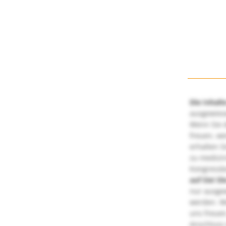
Die Inhalt
ausgewies
Wenn Sie d
freuen, we
erhalten S
zu medizi
Kongressbe
auf Sie!
Di
nur ausge
werden. We
uns freuen
Anschluss 