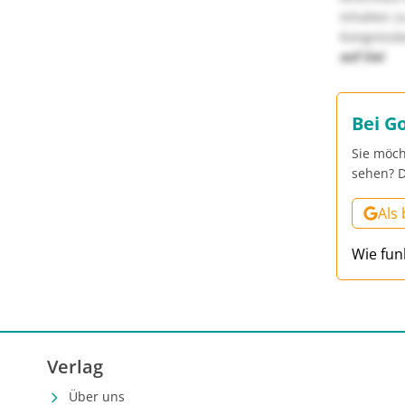
Inhalten z
Kongressbe
auf Sie!
Bei G
Sie möch
sehen? D
Als
Wie fun
Verlag
Über uns