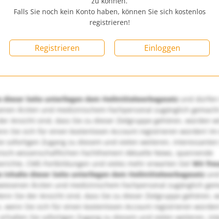
zu können.
Falls Sie noch kein Konto haben, können Sie sich kostenlos
registrieren!
Registrieren
Einloggen
e dieser Seite unterliegen dem Heilmittelwerbegesetz
und dürfen
enen Ärzten und medizinischem Fachpersonal zugänglich gemach
er Ansicht sind, dass Sie zu dieser Zielgruppe gehören, würden w
nn Sie sich für einen kostenlosen Account registrieren würden! Im
ie sofortigen Zugang zu diesem und vielen weiteren, interessanten
nisch-wissenschaftlichen Fachthemen! Aktuelle News, spannende
richte, CME-Fortbildungen und vieles mehr erwarten Sie!
Wir fre
e Inhalte dieser Seite unterliegen dem Heilmittelwerbegesetz
und
wiesenen Ärzten und medizinischem Fachpersonal zugänglich ge
nn Sie der Ansicht sind, dass Sie zu dieser Zielgruppe gehören, 
, wenn Sie sich für einen kostenlosen Account registrieren würden
erhalten Sie sofortigen Zugang zu diesem und vielen weiteren, in