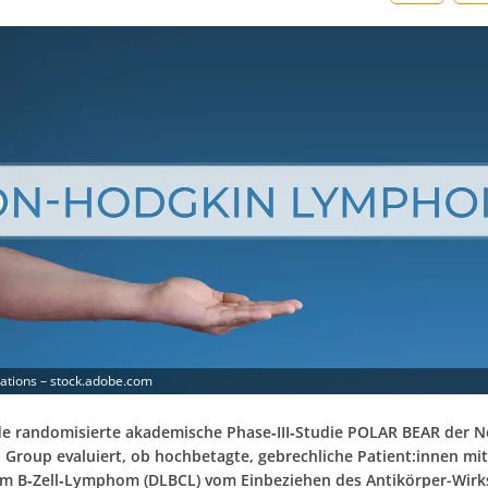
rations – stock.adobe.com
de randomisierte akademische Phase‑III‑Studie POLAR BEAR der N
roup evaluiert, ob hochbetagte, gebrechliche Patient:innen mit 
em B‑Zell‑Lymphom (DLBCL) vom Einbeziehen des Antikörper-Wirks