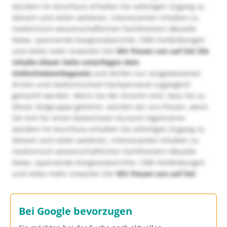
würden! Im Anschluss erhalten Sie sofortigen Zugang zu
diesem und vielen weiteren, interessanten Inhalten zu
medizinisch-wissenschaftlichen Fachthemen! Aktuelle
News, spannende Kongressberichte, CME-Fortbildungen
und vieles mehr erwarten Sie!
Wir freuen uns auf Sie!
Die
Inhalte dieser Seite unterliegen dem
Heilmittelwerbegesetz
und dürfen nur ausgewiesenen
Ärzten und medizinischem Fachpersonal zugänglich
gemacht werden. Wenn Sie der Ansicht sind, dass Sie zu
dieser Zielgruppe gehören, würden wir uns freuen, wenn
Sie sich für einen kostenlosen Account registrieren
würden! Im Anschluss erhalten Sie sofortigen Zugang zu
diesem und vielen weiteren, interessanten Inhalten zu
medizinisch-wissenschaftlichen Fachthemen! Aktuelle
News, spannende Kongressberichte, CME-Fortbildungen
und vieles mehr erwarten Sie!
Wir freuen uns auf Sie!
Bei Google bevorzugen