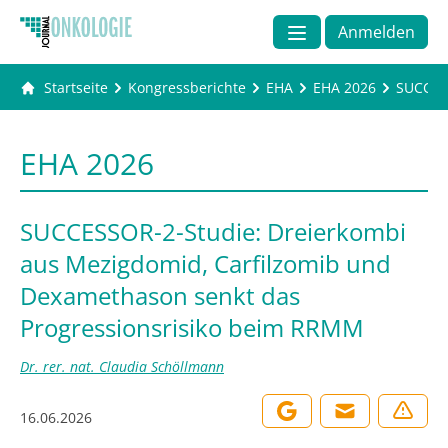
Anmelden
Startseite
Kongressberichte
EHA
EHA 2026
SUCCESS
EHA 2026
SUCCESSOR-2-Studie: Dreierkombi
aus Mezigdomid, Carfilzomib und
Dexamethason senkt das
Progressionsrisiko beim RRMM
Dr. rer. nat. Claudia Schöllmann
16.06.2026