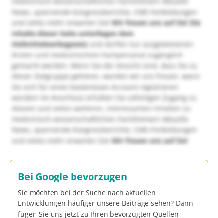
medizinisch-wissenschaftlichen Fachthemen! Aktuelle
News, spannende Kongressberichte, CME-Fortbildungen
und vieles mehr erwarten Sie!
Wir freuen uns auf Sie!
Die
Inhalte dieser Seite unterliegen dem
Heilmittelwerbegesetz
und dürfen nur ausgewiesenen
Ärzten und medizinischem Fachpersonal zugänglich
gemacht werden. Wenn Sie der Ansicht sind, dass Sie zu
dieser Zielgruppe gehören, würden wir uns freuen, wenn
Sie sich für einen kostenlosen Account registrieren
würden! Im Anschluss erhalten Sie sofortigen Zugang zu
diesem und vielen weiteren, interessanten Inhalten zu
medizinisch-wissenschaftlichen Fachthemen! Aktuelle
News, spannende Kongressberichte, CME-Fortbildungen
und vieles mehr erwarten Sie!
Wir freuen uns auf Sie!
Bei Google bevorzugen
Sie möchten bei der Suche nach aktuellen
Entwicklungen häufiger unsere Beiträge sehen? Dann
fügen Sie uns jetzt zu Ihren bevorzugten Quellen