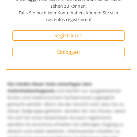
sehen zu können.
Falls Sie noch kein Konto haben, können Sie sich
kostenlos registrieren!
Registrieren
Einloggen
Die Inhalte dieser Seite unterliegen dem
Heilmittelwerbegesetz
und dürfen nur ausgewiesenen
Ärzten und medizinischem Fachpersonal zugänglich
gemacht werden. Wenn Sie der Ansicht sind, dass Sie zu
dieser Zielgruppe gehören, würden wir uns freuen, wenn
Sie sich für einen kostenlosen Account registrieren
würden! Im Anschluss erhalten Sie sofortigen Zugang zu
diesem und vielen weiteren, interessanten Inhalten zu