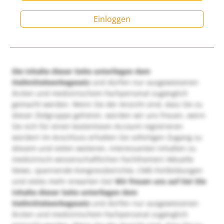
Einloggen
Die Inhalte dieser Seite unterliegen dem
Heilmittelwerbegesetz
und dürfen nur ausgewiesenen
Ärzten und medizinischem Fachpersonal zugänglich
gemacht werden. Wenn Sie der Ansicht sind, dass Sie zu
dieser Zielgruppe gehören, würden wir uns freuen, wenn
Sie sich für einen kostenlosen Account registrieren
würden! Im Anschluss erhalten Sie sofortigen Zugang zu
diesem und vielen weiteren, interessanten Inhalten zu
medizinisch-wissenschaftlichen Fachthemen! Aktuelle
News, spannende Kongressberichte, CME-Fortbildungen
und vieles mehr erwarten Sie!
Wir freuen uns auf Sie!
Die
Inhalte dieser Seite unterliegen dem
Heilmittelwerbegesetz
und dürfen nur ausgewiesenen
Ärzten und medizinischem Fachpersonal zugänglich