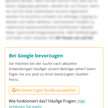
gemacht werden. Wenn Sie der Ansicht sind, dass Sie zu
dieser Zielgruppe gehören, würden wir uns freuen, wenn
Sie sich für einen kostenlosen Account registrieren
würden! Im Anschluss erhalten Sie sofortigen Zugang zu
diesem und vielen weiteren, interessanten Inhalten zu
medizinisch-wissenschaftlichen Fachthemen! Aktuelle
News, spannende Kongressberichte, CME-Fortbildungen
und vieles mehr erwarten Sie!
Wir freuen uns auf Sie!
Bei Google bevorzugen
Sie möchten bei der Suche nach aktuellen
Entwicklungen häufiger unsere Beiträge sehen? Dann
fügen Sie uns jetzt zu Ihren bevorzugten Quellen
hinzu.
Als bevorzugte Quelle auswählen
Wie funktioniert das? Häufige Fragen:
Hier
erfahren Sie mehr