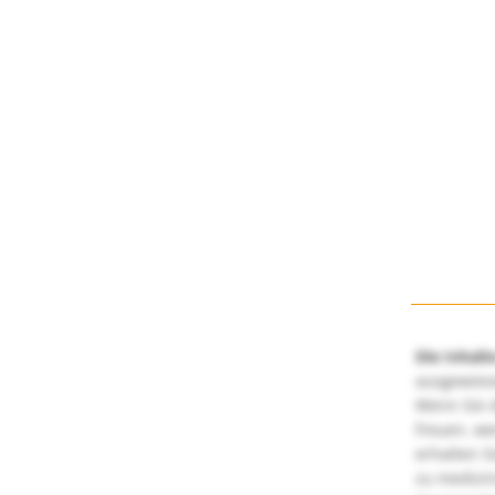
Die Inhalt
ausgewies
Wenn Sie d
freuen, we
erhalten S
zu medizi