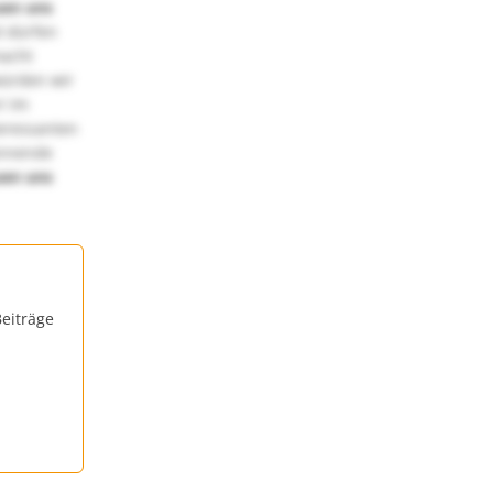
uen uns
 dürfen
macht
würden wir
! Im
teressanten
annende
uen uns
eiträge