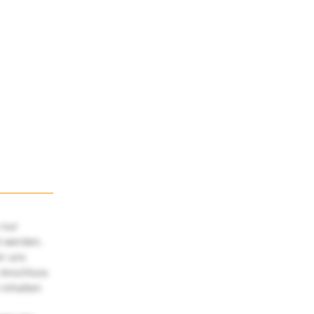
 nur
t werden.
ir uns
 Anschluss
 Inhalten