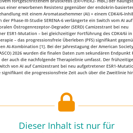
ivem fortgeschrittenem Brustkrebs (ER+/HER2- mBC) der häufigs
s einer erworbenen Resistenz gegenüber der endokrin-basierte
handlung mit einem Aromatasehemmer (AI) + einem CDK4/6‑Inhi
In der Phase-III-Studie SERENA-6 verlängerte ein Switch vom AI au
 oralen Östrogenrezeptor-Degrader (SERD) Camizestrant bei neu
ner ESR1-Mutation – bei gleichzeitiger Fortführung des CDK4/6i in
herapie – das progressionsfreie Überleben (PFS) signifikant gegen
en AI‑Kombination [1]. Bei der Jahrestagung der American Society 
ASCO) 2026 wurden die finalen Daten zum sekundären Endpunkt 
, der auch die nachfolgende Therapielinie umfasst. Der frühzeitig
switch von AI auf Camizestrant bei neu aufgetretener ESR1-Mutati
 signifikant die progressionsfreie Zeit auch über die Zweitlinie hi
Dieser Inhalt ist nur für