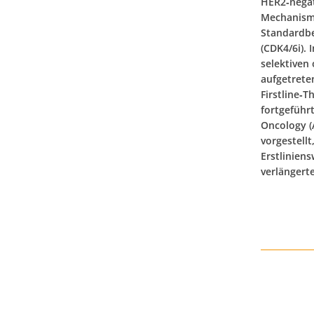
HER2‑negat
Mechanismu
Standardbe
(CDK4/6i). 
selektiven
aufgetrete
Firstline‑T
fortgeführt
Oncology (
vorgestellt
Erstlinien
verlängerte