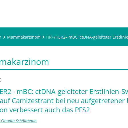
n
Mammakarzinom
HR+/HER2– mBC: ctDNA-geleiteter Erstlini
makarzinom
6
R2– mBC: ctDNA-geleiteter Erstlinien-S
 auf Camizestrant bei neu aufgetretener
on verbessert auch das PFS2
t. Claudia Schöllmann