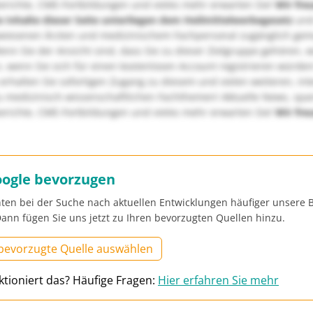
richte, CME-Fortbildungen und vieles mehr erwarten Sie!
Wir fre
e Inhalte dieser Seite unterliegen dem Heilmittelwerbegesetz
und
wiesenen Ärzten und medizinischem Fachpersonal zugänglich ge
nn Sie der Ansicht sind, dass Sie zu dieser Zielgruppe gehören, 
, wenn Sie sich für einen kostenlosen Account registrieren würden
erhalten Sie sofortigen Zugang zu diesem und vielen weiteren, in
u medizinisch-wissenschaftlichen Fachthemen! Aktuelle News, sp
richte, CME-Fortbildungen und vieles mehr erwarten Sie!
Wir fre
oogle bevorzugen
ten bei der Suche nach aktuellen Entwicklungen häufiger unsere B
ann fügen Sie uns jetzt zu Ihren bevorzugten Quellen hinzu.
 bevorzugte Quelle auswählen
ktioniert das? Häufige Fragen:
Hier erfahren Sie mehr