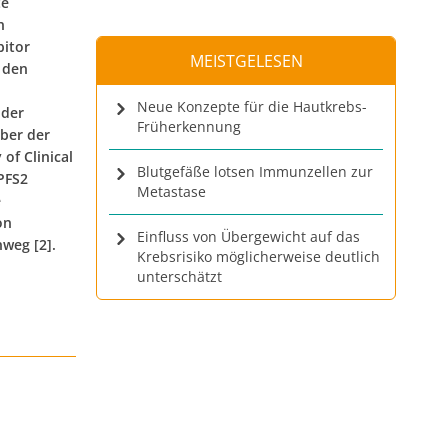
te
n
bitor
MEISTGELESEN
f den
Neue Konzepte für die Hautkrebs-
 der
Früherkennung
über der
of Clinical
Blutgefäße lotsen Immunzellen zur
PFS2
Metastase
e
on
Einfluss von Übergewicht auf das
nweg [2].
Krebsrisiko möglicherweise deutlich
unterschätzt