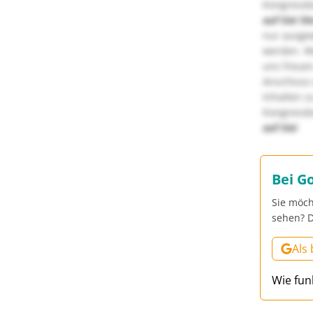
Kongressbe
auf Sie!
Di
nur ausge
werden. We
uns freuen
Anschluss 
Inhalten z
Kongressbe
auf Sie!
Bei G
Sie möch
sehen? D
Als
Wie fun