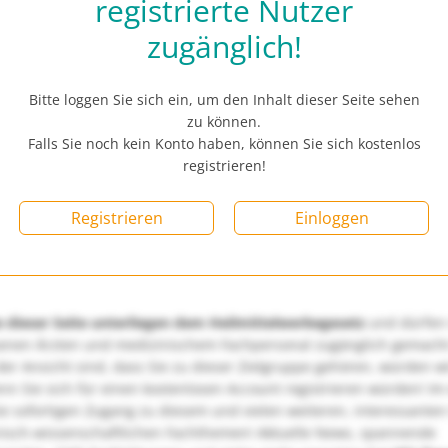
registrierte Nutzer
zugänglich!
Bitte loggen Sie sich ein, um den Inhalt dieser Seite sehen
zu können.
Falls Sie noch kein Konto haben, können Sie sich kostenlos
registrieren!
Registrieren
Einloggen
e dieser Seite unterliegen dem Heilmittelwerbegesetz
und dürfen
enen Ärzten und medizinischem Fachpersonal zugänglich gemach
er Ansicht sind, dass Sie zu dieser Zielgruppe gehören, würden w
nn Sie sich für einen kostenlosen Account registrieren würden! Im
ie sofortigen Zugang zu diesem und vielen weiteren, interessanten
nisch-wissenschaftlichen Fachthemen! Aktuelle News, spannende