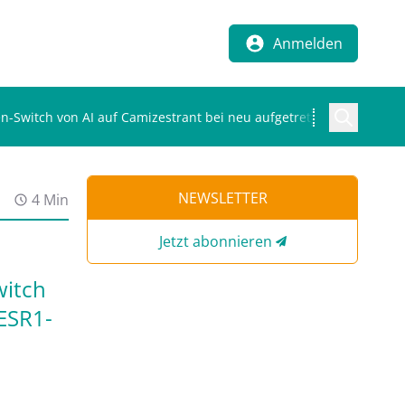
Anmelden
en-Switch von AI auf Camizestrant bei neu aufgetretener ESR1-Mut
NEWSLETTER
4 Min
Jetzt abonnieren
witch
 ESR1-