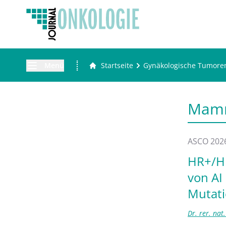
Menü
Startseite
Gynäkologische Tumore
Mam
ASCO 202
HR+/HE
von AI
Mutati
Dr. rer. na