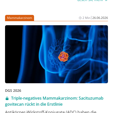
zum großen Teil interaktive Format des Meetings lebt
vom persönlichen Austausch und der detaillierten
Diskussion der Daten und klinischen Abläufe. Die
|
Mammakarzinom
2 Min
26.06.2026
Vorträge und Diskussionen verdeutlichten einmal
mehr, dass personalisierte Therapiestrategien und
damit die Relevanz der Biomarker-Testung im
Bewusstsein angekommen sind. Im Fokus des
folgenden Berichts stehen Daten, die aktuell für die
klinische Praxis relevant sind.
DGS 2026
Triple-negatives Mammakarzinom: Sacituzumab
govitecan rückt in die Erstlinie
Antikörper-Wirkstoff-Konjugate (ADC) haben die