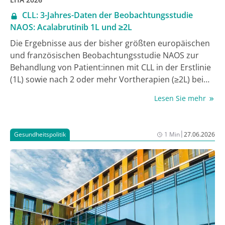
CLL: 3-Jahres-Daten der Beobachtungsstudie
NAOS: Acalabrutinib 1L und ≥2L
Die Ergebnisse aus der bisher größten europäischen
und französischen Beobachtungsstudie NAOS zur
Behandlung von Patient:innen mit CLL in der Erstlinie
(1L) sowie nach 2 oder mehr Vortherapien (≥2L) bei
refraktärer/rezidivierender (rr) Erkrankung mit dem
Lesen Sie mehr
Bruton-Tyrosinkinase (BTKi) Acalabrutinib
unterstützen die Ergebnisse randomisierter
kontrollierter Studien (RCT). Die Ergebnisse von NAOS
|
Gesundheitspolitik
1 Min
27.06.2026
mit einem Follow-up von 3 Jahren wurden im Rahmen
eines Posters auf dem EHA-kongress präsentiert [1].