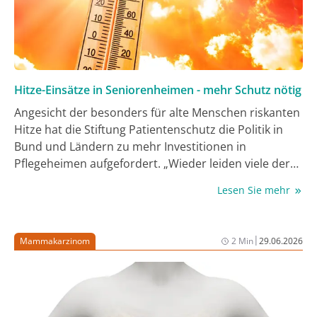
Hitze-Einsätze in Seniorenheimen - mehr Schutz nötig
Angesicht der besonders für alte Menschen riskanten
Hitze hat die Stiftung Patientenschutz die Politik in
Bund und Ländern zu mehr Investitionen in
Pflegeheimen aufgefordert. „Wieder leiden viele der
800.000 Pflegeheimbewohner:innen unter den
Lesen Sie mehr
extremen Temperaturen“, kritisierte
Stiftungsvorstand Eugen Brysch. „Bestandsbauten
müssen endlich den klimatischen Bedingungen
|
Mammakarzinom
2 Min
29.06.2026
angepasst werden.“ Bei Neubauten dürfe es nicht
wärmer als 25 Grad in den Räumen werden, forderte
er.