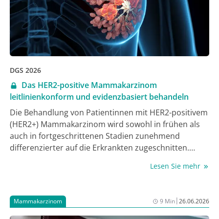
DGS 2026
Das HER2-positive Mammakarzinom
leitlinienkonform und evidenzbasiert behandeln
Die Behandlung von Patientinnen mit HER2-positivem
(HER2+) Mammakarzinom wird sowohl in frühen als
auch in fortgeschrittenen Stadien zunehmend
differenzierter auf die Erkrankten zugeschnitten.
Etablierte Standards wie das Antibody-Wirkstoff-
Lesen Sie mehr
Konjugat Trastuzumab Emtansin (T-DM1) und die
duale HER2-Blockade mit Pertuzumab und
Trastuzumab gehören auch in einer sich rasch weiter
|
Mammakarzinom
9 Min
26.06.2026
entwickelnden Therapielandschaft zu den derzeitigen
therapeutischen Standards.