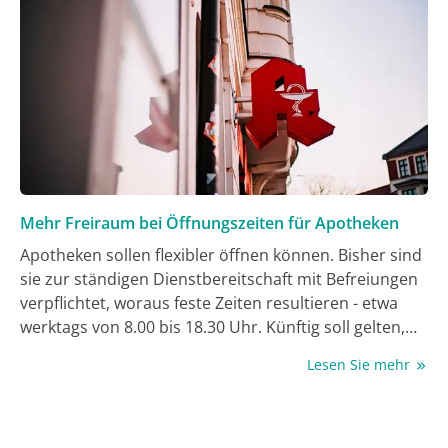
Mehr Freiraum bei Öffnungszeiten für Apotheken
Apotheken sollen flexibler öffnen können. Bisher sind
sie zur ständigen Dienstbereitschaft mit Befreiungen
verpflichtet, woraus feste Zeiten resultieren - etwa
werktags von 8.00 bis 18.30 Uhr. Künftig soll gelten,
„dass die Dienstbereitschaft an einem Tag oder
Lesen Sie mehr
mehreren Tagen in der Zeit von Montag bis Freitag für
jeweils bis zu sechs Stunden während der
ortsüblichen Geschäftszeiten aufrechterhalten
bleibt.“ Das sieht eine Verordnung des