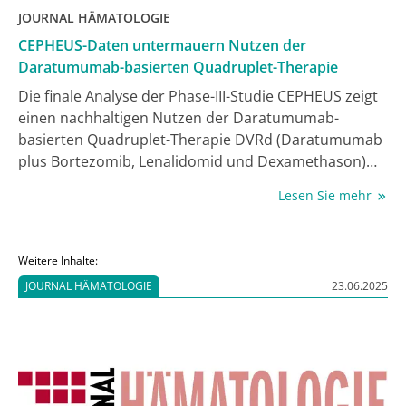
JOURNAL HÄMATOLOGIE
CEPHEUS-Daten untermauern Nutzen der
Daratumumab-basierten Quadruplet-Therapie
Die finale Analyse der Phase-III-Studie CEPHEUS zeigt
einen nachhaltigen Nutzen der Daratumumab-
basierten Quadruplet-Therapie DVRd (Daratumumab
plus Bortezomib, Lenalidomid und Dexamethason)
bei nicht-transplantationsgeeigneten Patient:innen
Lesen Sie mehr
mit neu diagnostiziertem Multiplem Myelom. Die
Ergebnisse wurden auf dem ASCO-Kongress 2026
präsentiert und von PD Dr. Johannes Waldschmidt,
Weitere Inhalte:
Universitätsklinikum Würzburg, im Rahmen einer
JOURNAL HÄMATOLOGIE
23.06.2025
virtuellen Pressekonferenz erläutert.