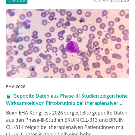
EHA 2026
2 Min
28.06.2026
EHA 2026
Gepoolte Daten aus Phase-III-Studien zeigen hohe
Wirksamkeit von Pirtobrutinib bei therapienaiver
CLL/SLL
Beim EHA-Kongress 2026 vorgestellte gepoolte Daten
aus den Phase-III-Studien BRUIN CLL-313 und BRUIN
CLL-314 zeigen bei therapienaiven Patient:innen mit
CLL/SLL unter Pirtobrutinib eine hohe