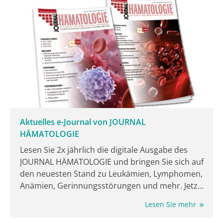
Unterlegenheits-Design direkt miteinander
verglichen, und zwar im Hinblick auf
Überlebensparameter und ihre Fähigkeit, der GvHD
vorzubeugen. Prof. Johannes Schetelig von der
Bereichsleitung Stammzelltransplantation des
Universitätsklinikums Carl Gustav Carus in Dresden,
stellte die Daten, die mit ATG/ATLG einen Sieger
hervorbrachten, beim Jahreskongress der European
Hematology Association (EHA) 2026 vor [1].
Aktuelles e-Journal von JOURNAL
HÄMATOLOGIE
Lesen Sie 2x jährlich die digitale Ausgabe des
JOURNAL HÄMATOLOGIE und bringen Sie sich auf
den neuesten Stand zu Leukämien, Lymphomen,
Anämien, Gerinnungsstörungen und mehr. Jetzt
lesen!
Lesen Sie mehr