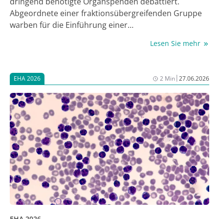
dringend benötigte Organspenden debattiert.
Abgeordnete einer fraktionsübergreifenden Gruppe
warben für die Einführung einer
Widerspruchsregelung. Erwachsene würden damit
Lesen Sie mehr
automatisch als Spender nach dem Tod gelten, außer
sie haben vorher aktiv widersprochen. Bisher ist für
Organ-Entnahmen eine ausdrückliche Zustimmung
|
EHA 2026
2 Min
27.06.2026
nötig.
EHA 2026