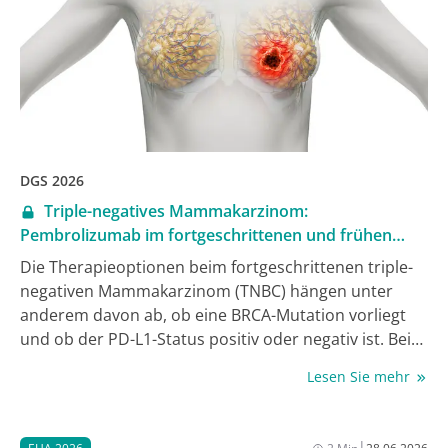
DGS 2026
Triple-negatives Mammakarzinom:
Pembrolizumab im fortgeschrittenen und frühen
Stadium
Die Therapieoptionen beim fortgeschrittenen triple-
negativen Mammakarzinom (TNBC) hängen unter
anderem davon ab, ob eine
BRCA
-Mutation vorliegt
und ob der PD-L1-Status positiv oder negativ ist. Beim
frühen TNBC kommt insbesondere neoadjuvanten
Lesen Sie mehr
Therapien eine zentrale Bedeutung zu.
|