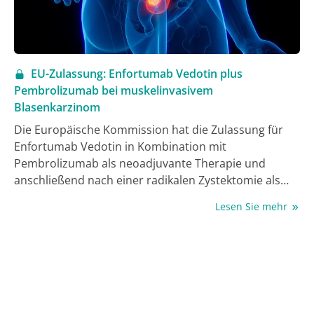
EU-Zulassung: Enfortumab Vedotin plus
Pembrolizumab bei muskelinvasivem
Blasenkarzinom
Die Europäische Kommission hat die Zulassung für
Enfortumab Vedotin in Kombination mit
Pembrolizumab als neoadjuvante Therapie und
anschließend nach einer radikalen Zystektomie als
adjuvante Therapie, für Erwachsene mit resektablem
Lesen Sie mehr
muskelinvasivem Blasenkarzinom (MIBC), die für eine
Cisplatin-haltige Chemotherapie nicht in Frage
kommen, erteilt. Mit dieser Zulassung wird die erste
zugelassene perioperative (neoadjuvante und
adjuvante) Behandlungsoption für diese
Patientengruppe in der EU geschaffen.