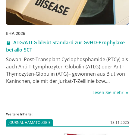
EHA 2026
ATG/ATLG bleibt Standard zur GvHD-Prophylaxe
bei allo-SCT
Sowohl Post-Transplant Cyclophosphamide (PTCy) als
auch Anti T-Lymphozyten-Globulin (ATLG) oder Anti-
Thymozyten-Globulin (ATG)– gewonnen aus Blut von
Kaninchen, die mit der Jurkat-T-Zelllinie bzw.
humanen Thymozyten immunisiert wurden – werden
Lesen Sie mehr
im Kontext einer allogenen Stammzelltransplantation
(allo-SCT) zur Prophylaxe einer Graft-versus-host-
Erkrankung (GvHD) bei HLA-kompatiblen nicht-
Weitere Inhalte:
verwandten oder verwandten Spender:innen
JOURNAL HÄMATOLOGIE
18.11.2025
eingesetzt. Erstmals wurden nun beide Strategien in
einer großen Phase-III-Studie mit Nicht-