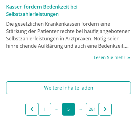
Kassen fordern Bedenkzeit bei
Selbstzahlerleistungen
Die gesetzlichen Krankenkassen fordern eine
Stärkung der Patientenrechte bei häufig angebotenen
Selbstzahlerleistungen in Arztpraxen. Nötig seien
hinreichende Aufklärung und auch eine Bedenkzeit,
sagte das Vorstandsmitglied des Kassen-
Lesen Sie mehr
Spitzenverbands, Martin Krasney, im
brandenburgischen Kremmen. Patient:innen sollten
zunächst nach Hause gehen und sich informieren
können, ehe sie sich entscheiden.
Weitere Inhalte laden
...
...
1
5
281