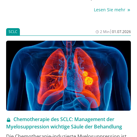
Teilen mit unvermeidbaren Härten verbunden“,
Lesen Sie mehr
schrieb die CDU-Politikerin in einem Gastbeitrag für
die „Welt am Sonntag“. „Doch diese Reform ist
zwingend notwendig, um eine weitere Säule unseres
|
SCLC
2 Min
01.07.2026
Sozialsystems an die Rahmenbedingungen unserer
Zeit anzupassen.“
Chemotherapie des SCLC: Management der
Myelosuppression wichtige Säule der Behandlung
Die Chemotherapie-induzierte Myelosuppression ist