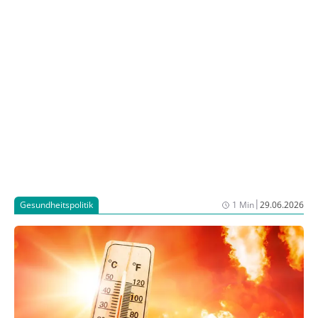
Bundesgesundheitsministeriums vor, die am 10. Juli in
den Bundesrat kommt. Im Ergebnis könnten
Apotheken deutlich freier als bisher festlegen, wann
sie öffnen, heißt es zur Erläuterung. Dies erlaube
auch einen deutlich flexibleren Personaleinsatz. Bei
voller Nutzung der künftigen Möglichkeiten könnten
die Wochenöffnungszeiten um rund 25,5 Stunden
reduziert werden.
|
Gesundheitspolitik
1 Min
29.06.2026