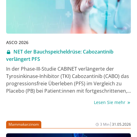
ASCO 2026
NET der Bauchspeicheldrüse: Cabozantinib
verlängert PFS
In der Phase-III-Studie CABINET verlängerte der
Tyrosinkinase-Inhibitor (TKI) Cabozantinib (CABO) das
progressionsfreie Überleben (PFS) im Vergleich zu
Placebo (PB) bei Patient:innen mit fortgeschrittenen,
zuvor behandelten extrapankreatischen
Lesen Sie mehr
neuroendokrinen Tumoren (epNET) oder
pankreatischen NET (pNET) signifikant. Während der
Jahrestagung der American Society of Clinical
|
Mammakarzinom
3 Min
31.05.2026
Oncology (ASCO) 2026 wurde eine Post-hoc-Analyse
vorgestellt, in der der primäre Endpunkt PFS und der