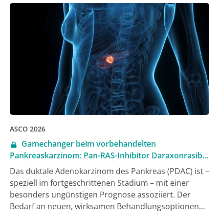
ASCO 2026
Gamechanger beim vorbehandelten
Pankreaskarzinom: Pan-RAS-Inhibitor Daraxonrasib
verdoppelt medianes Überleben im Phase-III-Setting
Das duktale Adenokarzinom des Pankreas (PDAC) ist –
speziell im fortgeschrittenen Stadium – mit einer
besonders ungünstigen Prognose assoziiert. Der
Bedarf an neuen, wirksamen Behandlungsoptionen
ist entsprechend hoch. Ansatzpunkte für eine