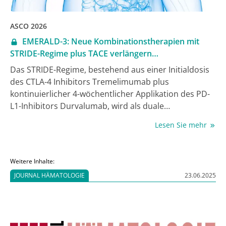
ASCO 2026
EMERALD-3: Neue Kombinationstherapien mit
STRIDE-Regime plus TACE verlängern
progressionsfreie Zeit beim Embolisations-
Das STRIDE-Regime, bestehend aus einer Initialdosis
geeigneten HCC
des CTLA-4 Inhibitors Tremelimumab plus
kontinuierlicher 4-wöchentlicher Applikation des PD-
L1-Inhibitors Durvalumab, wird als duale
immunonkologische Standard-Erstlinientherapie
Lesen Sie mehr
beim fortgeschrittenen oder nicht resezierbaren
hepatozellulären Karzinom (uHCC) eingesetzt –
basierend auf den positiven Daten der Phase-III-
Weitere Inhalte:
Studie HIMALAYA [1, 2]. Aktuelle Ergebnisse der
JOURNAL HÄMATOLOGIE
23.06.2025
Phase-III-Studie EMERALD-3 zeigen nun, dass STRIDE
auch in Kombination mit einer transarteriellen
Chemoembolisation (TACE) ± dem Tyrosinkinase-
Inhibitor Lenvatinib das Tumorwachstum bei