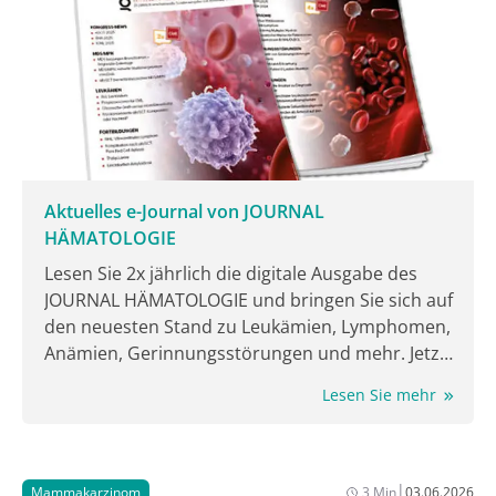
fortgeführten AI‑Kombination [1]. Bei der
Jahrestagung der American Society of Clinical
Oncology (ASCO) 2026 wurden die finalen Daten zum
sekundären Endpunkt PFS2 vorgestellt, der auch die
nachfolgende Therapielinie umfasst. Der frühzeitige
Erstlinienswitch von AI auf Camizestrant bei neu
aufgetretener ESR1-Mutation verlängerte signifikant
die progressionsfreie Zeit auch über die Zweitlinie
Aktuelles e-Journal von JOURNAL
hinweg [2].
HÄMATOLOGIE
Lesen Sie 2x jährlich die digitale Ausgabe des
JOURNAL HÄMATOLOGIE und bringen Sie sich auf
den neuesten Stand zu Leukämien, Lymphomen,
Anämien, Gerinnungsstörungen und mehr. Jetzt
lesen!
Lesen Sie mehr
|
Mammakarzinom
3 Min
03.06.2026