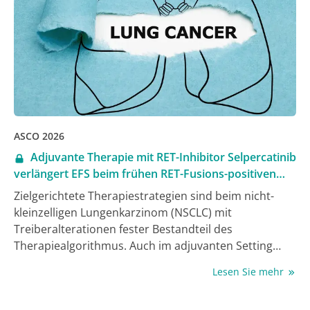
verlängerte die Behandlung mit Abemaciclib das
progressionsfreie Überleben signifikant und
substanziell und zeigte einen Trend hin zu einem
besseren Gesamtüberleben (1). Der CDK4/6-Inhibitor
etabliert damit eine zukünftige neue
Behandlungsoption für Betroffene mit DDLS.
ASCO 2026
Adjuvante Therapie mit RET-Inhibitor Selpercatinib
verlängert EFS beim frühen RET-Fusions-positiven
NSCLC
Zielgerichtete Therapiestrategien sind beim nicht-
kleinzelligen Lungenkarzinom (NSCLC) mit
Treiberalterationen fester Bestandteil des
Therapiealgorithmus. Auch im adjuvanten Setting
nach Tumorresektion beim frühen NSCLC sind diese
Lesen Sie mehr
Therapien, die onkogene Treiber gezielt adressieren,
etabliert – beim EGFR- ebenso wie bei ALK-positiven