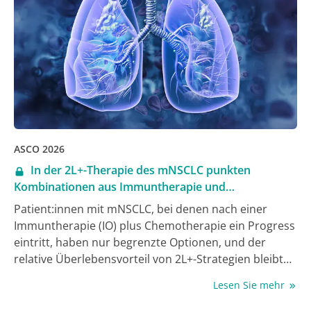
ASCO 2026
In der 2L+-Therapie des mNSCLC punkten
Kombinationen aus Immuntherapie und
Tyrosinkinase-Inhibitor
Patient:innen mit mNSCLC, bei denen nach einer
Immuntherapie (IO) plus Chemotherapie ein Progress
eintritt, haben nur begrenzte Optionen, und der
relative Überlebensvorteil von 2L+-Strategien bleibt
ungewiss. Während des ASCO 2026 wurde eine
Lesen Sie mehr
Netzwerk-Metaanalyse (NMA) vorgestellt, in der die
Überlebensergebnisse verschiedener Studien