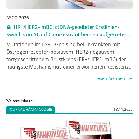
ASCO 2026
HR+/HER2– mBC: ctDNA-geleiteter Erstlinien-
Switch von AI auf Camizestrant bei neu aufgetretener
ESR1-Mutation verbessert auch das PFS2
Mutationen im ESR1-Gen sind bei Erkrankten mit
Östrogenrezeptor‑positivem, HER2‑negativem
fortgeschrittenem Brustkrebs (ER+/HER2- mBC) der
häufigste Mechanismus einer erworbenen Resistenz
gegenüber der endokrin-basierten
Lesen Sie mehr
Standardbehandlung mit einem Aromatasehemmer
(AI) + einem CDK4/6‑Inhibitor (CDK4/6i). In der Phase-
III-Studie SERENA-6 verlängerte ein Switch vom AI auf
Weitere Inhalte:
den selektiven oralen Östrogenrezeptor-Degrader
JOURNAL HÄMATOLOGIE
18.11.2025
(SERD) Camizestrant bei neu aufgetretener ESR1-
Mutation – bei gleichzeitiger Fortführung des CDK4/6i
in der Firstline‑Therapie – das progressionsfreie
Überleben (PFS) signifikant gegenüber der