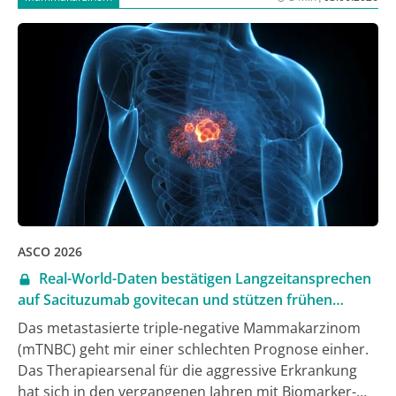
ASCO 2026
Real-World-Daten bestätigen Langzeitansprechen
auf Sacituzumab govitecan und stützen frühen
Einsatz beim mTNBC
Das metastasierte triple-negative Mammakarzinom
(mTNBC) geht mir einer schlechten Prognose einher.
Das Therapiearsenal für die aggressive Erkrankung
hat sich in den vergangenen Jahren mit Biomarker-