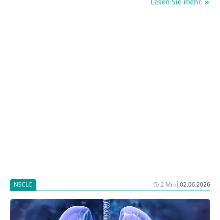
Lesen Sie mehr
oder ohne Bevacizumab, bei Patientinnen mit
BRCA1/2-mutiertem Ovarialkarzinom oder homologer
Rekombinationsdefizienz (HRD+) nach Ansprechen
auf eine platinbasierte Erstlinien-Chemotherapie.
Inwiefern eine solche zweijährige Erhaltung
angemessen ist, soll die Studie NRG-GY036, die noch
rekrutiert und während der Jahrestagung der
American Society of Clinical Oncology (ASCO) 2026
vorgestellt wurde, zeigen [1].
|
NSCLC
2 Min
02.06.2026