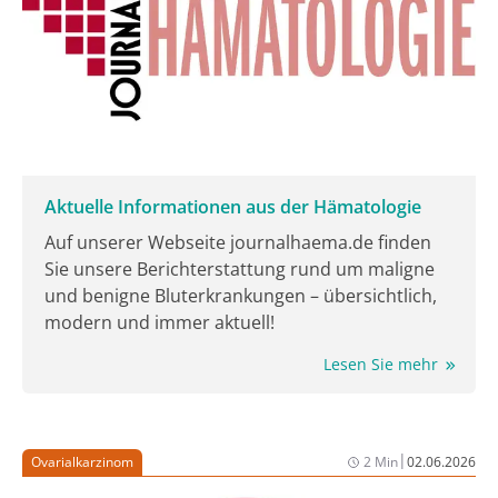
Embolisations-geeigneten Patient:innen mit uHCC
gegenüber alleiniger TACE verlangsamen kann. Die
potenziell praxisverändernden Daten wurden als Late
Breaking Abstract im Rahmen der Jahrestagung der
American Society of Clinical Oncology (ASCO) 2026
vorgestellt [3].
Aktuelle Informationen aus der Hämatologie
Auf unserer Webseite journalhaema.de finden
Sie unsere Berichterstattung rund um maligne
und benigne Bluterkrankungen – übersichtlich,
modern und immer aktuell!
Lesen Sie mehr
|
Ovarialkarzinom
2 Min
02.06.2026