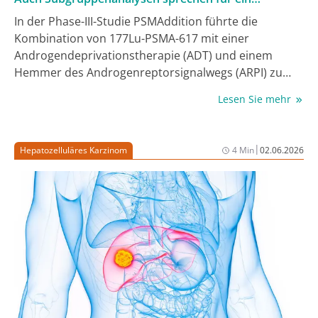
Hinzufügen der Radioligandentherapie
In der Phase-III-Studie PSMAddition führte die
Kombination von 177Lu-PSMA-617 mit einer
Androgendeprivationstherapie (ADT) und einem
Hemmer des Androgenreptorsignalwegs (ARPI) zu
einem signifikant verbesserten rPFS bei Patienten mit
Lesen Sie mehr
PSMA-positivem mHSPC im Vergleich zu ADT und ARPI
allein (HR=0,72, 95% KI: 0,58, 0,90; p = 0,002). Während
des ASCO 2026 wurden die Ergebnisse zu zwei
|
Hepatozelluläres Karzinom
4 Min
02.06.2026
wichtigen sekundären Endpunkten dieser Studie
vorgestellt – die Subgruppenanalysen der Patienten
mit hoher bzw. niedriger Tumorlast (DV) und derer
mit de novo bzw. rezidiviertem mHSPC.