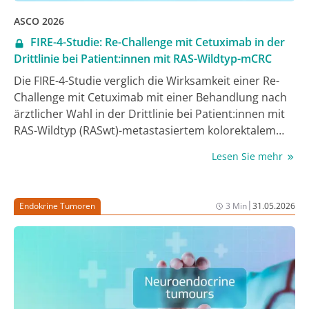
zusammen mit EC als einen weiteren künftigen 1L
ASCO 2026
Behandlungsstandard für das BRAF-V600-mutierte
FIRE-4-Studie: Re-Challenge mit Cetuximab in der
mCRC.
Drittlinie bei Patient:innen mit RAS-Wildtyp-mCRC
Die FIRE-4-Studie verglich die Wirksamkeit einer Re-
Challenge mit Cetuximab mit einer Behandlung nach
ärztlicher Wahl in der Drittlinie bei Patient:innen mit
RAS-Wildtyp (RASwt)-metastasiertem kolorektalem
Karzinom (mCRC). Der Fokus lag dabei auf der
Lesen Sie mehr
Bedeutung des zeitlichen Abstandes zwischen dem
Ende der initialen Anti-EGFR-basierten Therapie und
dem Beginn der Drittlinie (Time Interval to Third-line
|
Endokrine Tumoren
3 Min
31.05.2026
therapy, TIS-3) als potenzieller Prädiktor für das
Therapieansprechen.