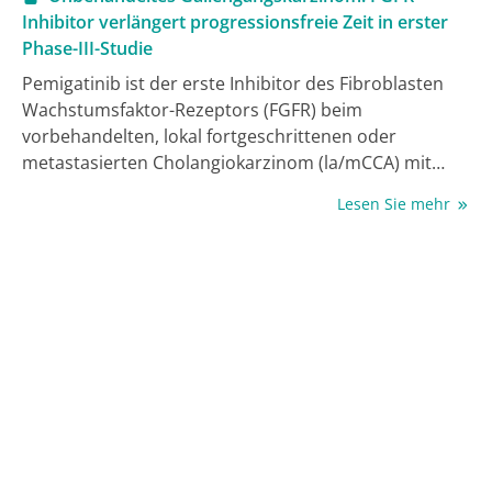
Inhibitor verlängert progressionsfreie Zeit in erster
Phase-III-Studie
Pemigatinib ist der erste Inhibitor des Fibroblasten
Wachstumsfaktor-Rezeptors (FGFR) beim
vorbehandelten, lokal fortgeschrittenen oder
metastasierten Cholangiokarzinom (la/mCCA) mit
FGRF2-Veränderungen. In der Phase-III-Studie FIGHT-
Lesen Sie mehr
302 wurde der Inhibitor erstmals in der Erstlinie bei
Patient:innen mit unbehandeltem mCCA untersucht
und verlängerte die mediane progressionsfreie Zeit
im Vergleich zur Chemotherapie signifikant, wie Prof.
Dr. Tanios Bekaii-Saab, Mayo Clinic in Phoenix,
Arizona, USA, berichtete [1].