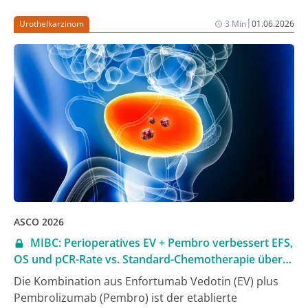
verglichen wurden. Bewertet wurde in dieser Analyse
|
Urothelkarzinom
3 Min
01.06.2026
der Nutzen verschiedener experimenteller
Behandlungen jeweils im Vergleich zur
Standardtherapie bei nicht nach Biomarkern
selektierten 2L+ mNSCLC-Patienten.
ASCO 2026
MIBC: Perioperatives EV + Pembro verbessert EFS,
OS und pCR-Rate vs. Standard-Chemotherapie über
relevante Subgruppen hinweg
Die Kombination aus Enfortumab Vedotin (EV) plus
Pembrolizumab (Pembro) ist der etablierte