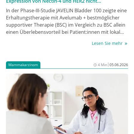
Expression von Nectin-4 und HER2 nicht
prognostisch oder prädiktiv für Avelumab-
In der Phase-III-Studie JAVELIN Bladder 100 zeigte eine
Ansprechen
Erhaltungstherapie mit Avelumab + bestmöglicher
supportiver Therapie (BSC) im Vergleich zu BSC allein
einen Überlebensvorteil bei Patient:innen mit lokal
fortgeschrittenem oder metastasiertem
Lesen Sie mehr
Urothelkarzinom (la/mUC). Nectin-4 und HER2 stellen
potenzielle Biomarker beim la/mUC dar, scheinen
jedoch als prognostischer oder prädiktiver Marker für
|
Mammakarzinom
4 Min
05.06.2026
das Ansprechen auf eine Avelumab-Erhaltung nicht
geeignet zu sein, wie die Ergebnisse einer Post-hoc-
Analyse zeigen.