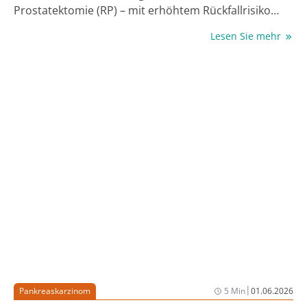
Prostatektomie (RP) – mit erhöhtem Rückfallrisiko
sowie höherer Mortalität einher. Nun zeigt die finale
Lesen Sie mehr
Analyse der Phase-III-Studie PROTEUS, dass die
Einbeziehung des selektiven Androgenrezeptor-
Inhibitors neuerer Generation Apalutamid zur
Androgendeprivationstherapie (ADT) vor und nach
der RP die pathologische Komplettremission und das
metastasenfreie Überleben Betroffener mit
lokalisierten oder lokal fortgeschrittenen Hochrisiko-
Tumoren signifikant verbessert. Prof. Mary-Ellen
Taplin vom Dana-Farber Cancer Institute in Boston,
MA, USA, stellte die praxisverändernden Daten in der
Plenary Session der Jahrestagung der American
Society of Clinical Oncology (ASCO) 2026 als Late
Breaking Abstract vor (1).
|
Pankreaskarzinom
5 Min
01.06.2026