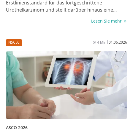
Erstlinienstandard für das fortgeschrittene
Urothelkarzinom und stellt darüber hinaus eine
vielversprechende perioperative
Lesen Sie mehr
Behandlungsstrategie für Patient:innen mit
muskelinvasivem Blasenkarzinom (MIBC) dar, die sich
einer radikalen Zystektomie plus pelviner
|
NSCLC
4 Min
01.06.2026
Lymphknotendissektion (RC + PLND) unterziehen und
für eine cisplatinhaltige Chemotherapie geeignet sind.
Das zeigen die Daten der PhaseIII-Studie
KEYNOTEB15/EV304, die neoadjuvantes und
adjuvantes EV + Pembro gefolgt von RC + PLND gegen
neoadjuvante Chemotherapie gefolgt von RC + PLND
beim MIBC geprüft hatte. Es zeigten sich signifikante
Vorteile hinsichtlich verschiedener
Wirksamkeitsparametern (1). Explorative
Subgruppenanalysen, vorgestellt bei Jahrestagung
der American Society of Clinical Oncology (ASCO)
2026, bestätigen nun, dass der klinische Nutzen von
ASCO 2026
perioperativem EV + Pembro relevanten Subgruppen