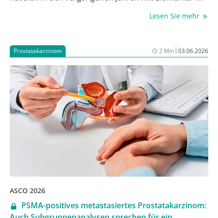
basierten Optionen und vor allem Antibody-Drug-
Lesen Sie mehr
Konjugates (ADCs) wie Sacituzumab govitecan (Sg)
deutlich erweitert. Das ADC hatte in der Phase-III-
Studie ASCENT das progressionsfreie Überleben (PFS)
|
Prostatakarzinom
2 Min
03.06.2026
und das Gesamtüberleben (OS) gegenüber eine
Standardchemotherapie signifikant und klinisch
relevant verlängert [1], was zur Zulassung ab der
Zweitlinie geführt hatte. Auf dem Jahreskongress der
American Society of Clinical Oncology (ASCO) 2026
wurden nun Real-World-Daten aus Italien vorgestellt,
die zeigten, dass über ein Viertel der mit Sg
behandelten Erkrankten mit mTNBC Langzeit-
Responder waren [2]. Außerdem unterstrichen die
Daten, dass Sg möglichst früh eingesetzt werden
sollte.
ASCO 2026
PSMA-positives metastasiertes Prostatakarzinom:
Auch Subgruppenanalysen sprechen für ein