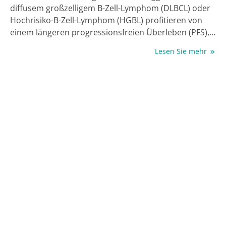
diffusem großzelligem B-Zell-Lymphom (DLBCL) oder
Hochrisiko-B-Zell-Lymphom (HGBL) profitieren von
einem längeren progressionsfreien Überleben (PFS),
wenn das bewährte Regime R-CHOP* durch den
Lesen Sie mehr
humanisierten, Fc-modifizierten, zytolytischen CD19-
spezifischen Antikörper Tafasitamab zusammen mit
dem Immunmodulator Lenalidomid ergänzt wird. Das
ist das Ergebnis der Phase-III-Studie frontMIND, die
bei der Jahrestagung der American Society of Clinical
Oncology (ASCO) 2026 präsentiert wurde [1]. Es
handelt sich erst um die zweite Studie in 25 Jahren,
die im Phase-III-Setting einen Vorteil gegenüber dem
globalen Erstlinienstandard R-CHOP zeigen konnte.
Die Ergebnisse sind auch deshalb bemerkenswert,
weil die Studienpopulation ein hoch-intermediäres
oder hohes Risikoprofil aufweist – eine Population
also, die üblicherweise ungünstige Outcomes
aufweist.