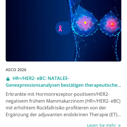
sekundäre Endpunkt Sicherheit und Verträglichkeit
jeweils in Abhängigkeit vom Funktionsstatus auf der
Grundlage der NET-Hormonausschüttung verglichen
worden war (1).
ASCO 2026
HR+/HER2- eBC: NATALEE-
Genexpressionsanalysen bestätigen therapeutischen
Vorteil von Ribociclib über Subgruppen hinweg
Erkrankte mit Hormonrezeptor-positivem/HER2-
negativem frühem Mammakarzinom (HR+/HER2- eBC)
mit erhöhtem Rückfallrisiko profitieren von der
Ergänzung der adjuvanten endokrinen Therapie (ET)
mit einem CDK4/6-Inhibitor (CDK4/6i). So verbesserte
Lesen Sie mehr