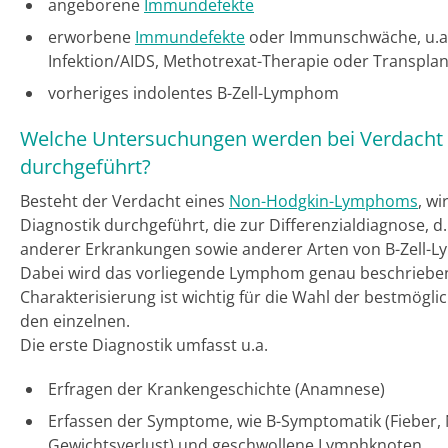
angeborene
Immundefekte
erworbene
Immundefekte
oder Immunschwäche, u.a.
Infektion/AIDS, Methotrexat-Therapie oder Transplan
vorheriges indolentes B-Zell-Lymphom
Welche Untersuchungen werden bei Verdacht 
durchgeführt?
Besteht der Verdacht eines
Non-Hodgkin-Lymphoms
, wi
Diagnostik durchgeführt, die zur Differenzialdiagnose, 
anderer Erkrankungen sowie anderer Arten von B-Zell-
Dabei wird das vorliegende Lymphom genau beschrieben
Charakterisierung ist wichtig für die Wahl der bestmögli
den einzelnen.
Die erste Diagnostik umfasst u.a.
Erfragen der Krankengeschichte (Anamnese)
Erfassen der Symptome, wie B-Symptomatik (Fieber,
Gewichtsverlust) und geschwollene Lymphknoten