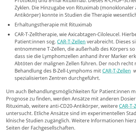
Protokoll) und 8-mal Rituximab. Dieses R-CHOP-Sch
Zyklen. Die Hinzugabe von Rituximab (monoklonaler 
Antikörper) konnte in Studien die Therapie wesentlic
Erhaltungstherapie mit Rituximab
CAR-T-Zelltherapie, wie Axicabtagen-Ciloleucel. Hier
Patient:innen sog.
CAR-T-Zellen
verabreicht. Dieses s
entnommene T-Zellen, die außerhalb des Körpers so
dass sie die Lymphomzellen anhand ihrer Marker e
Abtöten der malignen Zellen führen. Der noch recht 
Behandlung des B-Zell-Lymphoms mit
CAR-T-Zellen
wi
spezialisierten Zentren durchgeführt.
Um auch Behandlungsmöglichkeiten für Patient:innen mi
Prognose zu finden, werden Ansätze mit anderen Dosie
Rituximab, weitere anti-CD20-Antikörper, weitere
CAR-T-Z
untersucht. Etliche Ansätze sind im experimentellen St
klnische Studien zugänglich. Weitere Informationen hierz
Seiten der Fachgesellschaften.