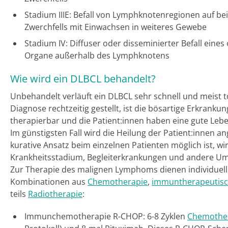
Stadium IIIE: Befall von Lymphknotenregionen auf be
Zwerchfells mit Einwachsen in weiteres Gewebe
Stadium IV: Diffuser oder disseminierter Befall eine
Organe außerhalb des Lymphknotens
Wie wird ein DLBCL behandelt?
Unbehandelt verläuft ein DLBCL sehr schnell und meist tö
Diagnose rechtzeitig gestellt, ist die bösartige Erkrankun
therapierbar und die Patient:innen haben eine gute Leb
Im günstigsten Fall wird die Heilung der Patient:innen an
kurative Ansatz beim einzelnen Patienten möglich ist, w
Krankheitsstadium, Begleiterkrankungen und andere U
Zur Therapie des malignen Lymphoms dienen individuell
Kombinationen aus
Chemotherapie
,
immuntherapeutisc
teils
Radiotherapie
:
Immunchemotherapie R-CHOP: 6-8 Zyklen
Chemothe