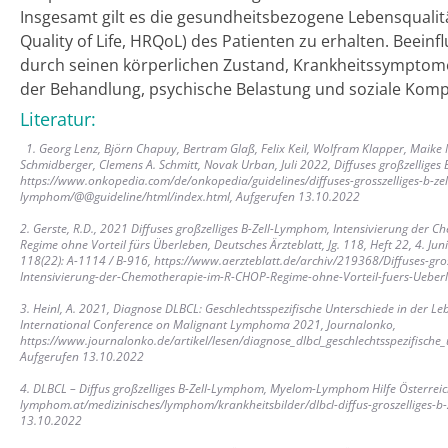
Insgesamt gilt es die gesundheitsbezogene Lebensqualit
Quality of Life, HRQoL) des Patienten zu erhalten. Beeinfl
durch seinen körperlichen Zustand, Krankheitssympto
der Behandlung, psychische Belastung und soziale Kom
Literatur:
1. Georg Lenz, Björn Chapuy, Bertram Glaß, Felix Keil, Wolfram Klapper, Maike N
Schmidberger, Clemens A. Schmitt, Novak Urban, Juli 2022, Diffuses großzellige
https://www.onkopedia.com/de/onkopedia/guidelines/diffuses-grosszelliges-b-zel
lymphom/@@guideline/html/index.html, Aufgerufen 13.10.2022
2. Gerste, R.D., 2021 Diffuses großzelliges B-Zell-Lymphom, Intensivierung der
Regime ohne Vorteil fürs Überleben, Deutsches Ärzteblatt, Jg. 118, Heft 22, 4. Jun
118(22): A-1114 / B-916, https://www.aerzteblatt.de/archiv/219368/Diffuses-gro
Intensivierung-der-Chemotherapie-im-R-CHOP-Regime-ohne-Vorteil-fuers-Ueber
3. Heinl, A. 2021, Diagnose DLBCL: Geschlechtsspezifische Unterschiede in der Le
International Conference on Malignant Lymphoma 2021, Journalonko,
https://www.journalonko.de/artikel/lesen/diagnose_dlbcl_geschlechtsspezifische_
Aufgerufen 13.10.2022
4. DLBCL – Diffus großzelliges B-Zell-Lymphom, Myelom-Lymphom Hilfe Österreic
lymphom.at/medizinisches/lymphom/krankheitsbilder/dlbcl-diffus-groszelliges-b
13.10.2022