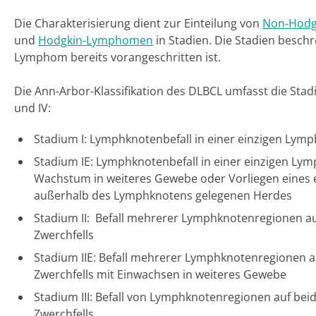
Die Charakterisierung dient zur Einteilung von
Non-Hod
und
Hodgkin-Lymphomen
in Stadien. Die Stadien beschr
Lymphom bereits vorangeschritten ist.
Die Ann-Arbor-Klassifikation des DLBCL umfasst die Stadien I, I
und IV:
Stadium I: Lymphknotenbefall in einer einzigen Lym
Stadium IE: Lymphknotenbefall in einer einzigen Ly
Wachstum in weiteres Gewebe oder Vorliegen eines e
außerhalb des Lymphknotens gelegenen Herdes
Stadium II: Befall mehrerer Lymphknotenregionen auf
Zwerchfells
Stadium IIE: Befall mehrerer Lymphknotenregionen au
Zwerchfells mit Einwachsen in weiteres Gewebe
Stadium III: Befall von Lymphknotenregionen auf bei
Zwerchfells