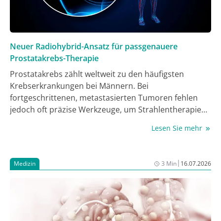
Neuer Radiohybrid-Ansatz für passgenauere
Prostatakrebs-Therapie
Prostatakrebs zählt weltweit zu den häufigsten
Krebserkrankungen bei Männern. Bei
fortgeschrittenen, metastasierten Tumoren fehlen
jedoch oft präzise Werkzeuge, um Strahlentherapien
individuell zu planen. Ein Forschungsteam um Dr.
Lesen Sie mehr
Constantin Mamat vom Institut für
Radiopharmazeutische Krebsforschung am
Helmholtz-Zentrum Dresden-Rossendorf (HZDR) hat
|
Medizin
3 Min
16.07.2026
nun einen neuartigen Diagnoseansatz erprobt, der
zwei bildgebende Verfahren kombiniert und den Weg
zu einer passgenauen Strahlentherapie ebnen
könnte. Die Wilhelm Sander-Stiftung förderte die
Studie mit 166.000 Euro. Die Ergebnisse wurden im