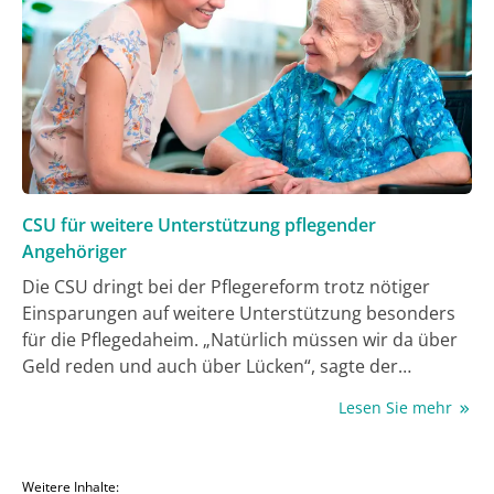
Tragweite bewusst sein.
CSU für weitere Unterstützung pflegender
Angehöriger
Die CSU dringt bei der Pflegereform trotz nötiger
Einsparungen auf weitere Unterstützung besonders
für die Pflegedaheim. „Natürlich müssen wir da über
Geld reden und auch über Lücken“, sagte der
Vorsitzende der CSU-Abgeordneten im Bundestag,
Lesen Sie mehr
Alexander Hoffmann, der Deutschen Presse-Agentur.
„Aber ich glaube, dass wir vor allem über die
Menschen reden sollten.“ Man müsse um jeden froh
Weitere Inhalte: