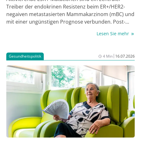
Treiber der endokrinen Resistenz beim ER+/HER2-
negaiven metastasierten Mammakarzinom (mBC) und
mit einer ungünstigen Prognose verbunden. Post-
hoc-Analysen der EMERALD-Studie sowie aktuelle
Lesen Sie mehr
Real-World-Daten untermauern den klinischen
Nutzen von Elacestrant auch bei PatientInnen mit Co-
Mutationen und heben die Bedeutung einer präzisen
|
Gesundheitspolitik
4 Min
16.07.2026
Mutationsdiagnostik hervor.