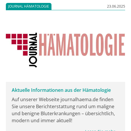
sein, der eine Pflegesituation zu Hause bewältigen
JOURNAL HÄMATOLOGIE
23.06.2025
könne. Die CSU habe daher Bedenken bei Regelungen
zu den Rentenpunkten für pflegende Angehörige
angemeldet, auch weil sie das System entlasteten.
Aktuelle Informationen aus der Hämatologie
Auf unserer Webseite journalhaema.de finden
Sie unsere Berichterstattung rund um maligne
und benigne Bluterkrankungen – übersichtlich,
modern und immer aktuell!