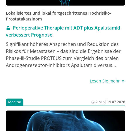
Zuzahlungen für Medikamente und Einschränkungen
der kostenlosen Mitversicherung von Ehepartnern.
Lokalisiertes und lokal fortgeschrittenes Hochrisiko-
Laut Gesundheitsministerin Nina Warken (CDU) wird
Prostatakarzinom
eine auf 18,8 Milliarden Euro angewachsene Lücke
Perioperative Therapie mit ADT plus Apalutamid
geschlossen.
verbessert Prognose
Signifikant höheres Ansprechen und Reduktion des
Risikos für Metastasen – das sind die Ergebnisse der
Phase-III-Studie PROTEUS zum Vergleich des oralen
Androgenrezeptor-Inhibitors Apalutamid versus
Placebo [1].
Lesen Sie mehr
|
Medizin
2 Min
19.07.2026