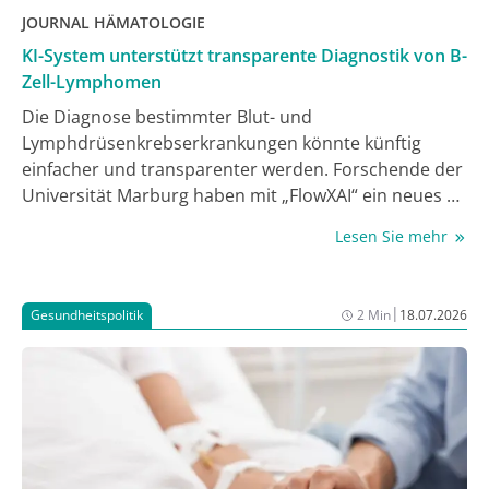
JOURNAL HÄMATOLOGIE
KI-System unterstützt transparente Diagnostik von B-
Zell-Lymphomen
Die Diagnose bestimmter Blut- und
Lymphdrüsenkrebserkrankungen könnte künftig
einfacher und transparenter werden. Forschende der
Universität Marburg haben mit „FlowXAI“ ein neues KI-
System entwickelt, das Ärzt:innen bei der Einordnung
Lesen Sie mehr
von B-Zell-Lymphomen unterstützt. Anders als viele
bisherige Verfahren liefert die Anwendung nicht nur
einen Diagnosevorschlag, sondern erklärt auch,
|
Gesundheitspolitik
2 Min
18.07.2026
welche Zellmerkmale dafür ausschlaggebend waren
und wie verlässlich die Einschätzung ist. Dadurch
können Mediziner:innen ihre Aufmerksamkeit gezielt
auf schwierige oder unsichere Fälle richten, berichten
die Forschenden um den Informatiker Prof. Dr.
Michael Thrun und die Krebsmedizinerin PD Dr.
Cornelia Brendel und PD Dr. Jörg Hoffmann. Die