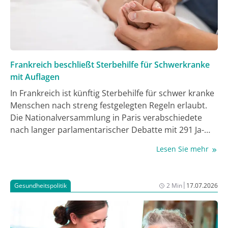
Forschenden veröffentlichen ihre Ergebnisse in der
aktuellen Ausgabe des Fachmagazins PLOS Medicine.
Frankreich beschließt Sterbehilfe für Schwerkranke
mit Auflagen
In Frankreich ist künftig Sterbehilfe für schwer kranke
Menschen nach streng festgelegten Regeln erlaubt.
Die Nationalversammlung in Paris verabschiedete
nach langer parlamentarischer Debatte mit 291 Ja-
und 241-Nein-Stimmen ein Gesetz, das unheilbar
Lesen Sie mehr
Erkrankten im fortgeschrittenen Stadium und bei
unerträglichen Leiden die Möglichkeit des assistierten
Suizids eröffnet. Dies gilt auch, wenn die Erkrankte
|
Gesundheitspolitik
2 Min
17.07.2026
oder der Erkrankte eine Behandlung abbricht oder
ablehnt. Allerdings muss die oder der Erkrankte den
Wunsch nach Sterbehilfe frei und klar an eine Ärztin
oder einen Arzt richten können und sich der