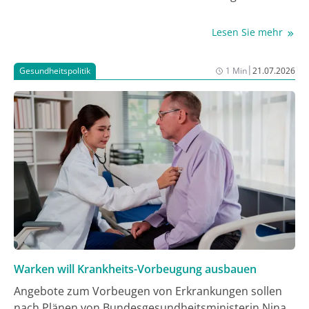
(DKFZ). Ihre Analyse zeigt: Werden aussagekräftigere
Maße für Körperfett sowie methodische
Lesen Sie mehr
Verzerrungen berücksichtigt, sind mehr als 10% aller
Krebserkrankungen auf erhöhtes Körpergewicht
|
Gesundheitspolitik
1 Min
21.07.2026
zurückzuführen – fast doppelt so viele wie bisherige
Schätzungen vermuten ließen.
Warken will Krankheits-Vorbeugung ausbauen
Angebote zum Vorbeugen von Erkrankungen sollen
nach Plänen von Bundesgesundheitsministerin Nina