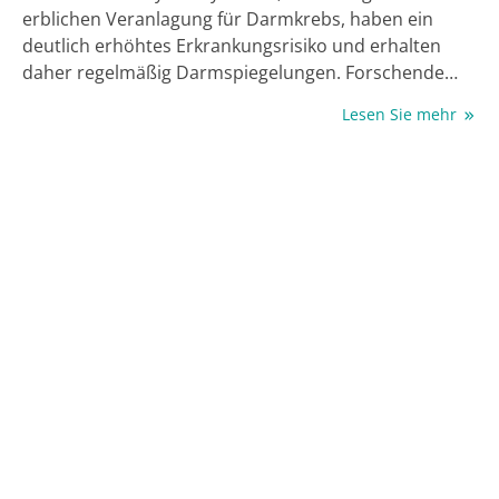
erblichen Veranlagung für Darmkrebs, haben ein
deutlich erhöhtes Erkrankungsrisiko und erhalten
daher regelmäßig Darmspiegelungen. Forschende
des Universitätsklinikums Bonn (UKB), der Universität
Lesen Sie mehr
Bonn, der Universität Leipzig und des Amsterdam
UMC untersuchten, ob künstliche Intelligenz (KI) die
Erkennung von Krebsvorstufen verbessern kann. Das
Ergebnis: In spezialisierten Zentren brachte die
zusätzliche KI-Unterstützung keinen relevanten
Vorteil. Die Studie erschien in The Lancet
Gastroenterology & Hepatology [1].