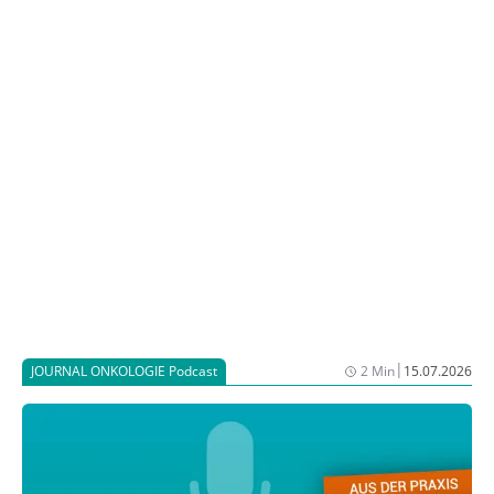
ausreichend auf diese Behandlung an. Ein Grund
dafür sind weitere immunsuppressive Mechanismen,
wie der von vielen Tumoren produzierte Botenstoff
GDF-15. Die tumorimmunologische Arbeitsgruppe
von Prof. Dr. Jörg Wischhusen an der Würzburger
Frauenklinik konnte gemeinsam mit ihrem Spin-off
CatalYm in präklinischen Modellen demonstrieren,
dass eine Blockade von GDF-15 die Wirksamkeit
etablierter Immuntherapien deutlich verstärken kann.
|
JOURNAL ONKOLOGIE Podcast
2 Min
15.07.2026