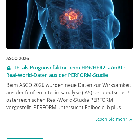
ASCO 2026
TFI als Prognosefaktor beim HR+/HER2- a/mBC:
Real-World-Daten aus der PERFORM-Studie
Beim ASCO 2026 wurden neue Daten zur Wirksamkeit
aus der fünften Interimsanalyse (IA5) der deutschen/
österreichischen Real-World-Studie PERFORM
vorgestellt. PERFORM untersucht Palbociclib plus
endokrine Therapie (ET) als Erstlinientherapie (1L)
Lesen Sie mehr
beim Hormonrezeptor-positiven, HER2-negativen
lokal fortgeschrittenen oder metastasierten
Mammakarzinom (a/mBC) in der Routineversorgung