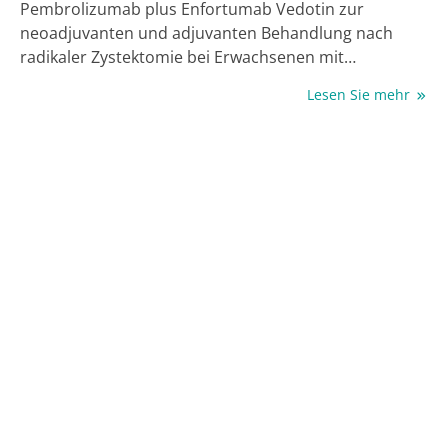
Pembrolizumab plus Enfortumab Vedotin zur
neoadjuvanten und adjuvanten Behandlung nach
radikaler Zystektomie bei Erwachsenen mit
resezierbarem muskelinvasivem Blasenkarzinom
Lesen Sie mehr
zugelassen, die für Cisplatin ungeeignet sind. Damit
steht in einem Setting mit hohem Rezidiv- und
Progressionsrisiko erstmals ein zugelassenes
perioperatives Therapieregime zur Verfügung.
Grundlage sind die Ergebnisse der Phase-III-Studie
KEYNOTE-905.