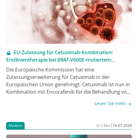
Journal of Medicinal Chemistry veröffentlicht [1].
EU-Zulassung für Cetuximab-Kombination:
Erstlinientherapie bei
BRAF
-V600E-mutiertem
Darmkrebs
Die Europäische Kommission hat eine
Zulassungserweiterung für Cetuximab in der
Europäischen Union genehmigt. Cetuximab ist nun in
Kombination mit Encorafenib für die Behandlung von
BRAF
-V600E-mutiertem metastasiertem
Lesen Sie mehr
Kolorektalkarzinom (mCRC) indiziert – sowohl in der
Erstlinie in Kombination mit FOLFOX als auch bei
Patient:innen, die zuvor eine systemische Therapie
|
Medizin
3 Min
16.07.2026
erhalten haben.