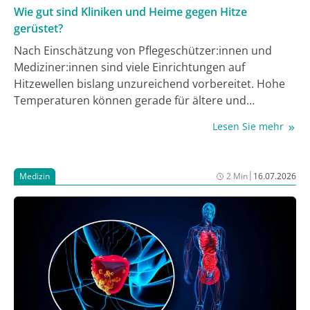
Wie gut sind Kliniken und Heime gegen Hitze
gerüstet?
Nach Einschätzung von Pflegeschützer:innen und
Mediziner:innen sind viele Einrichtungen auf
Hitzewellen bislang unzureichend vorbereitet. Hohe
Temperaturen können gerade für ältere und
pflegebedürftige Menschen schnell lebensgefährlich
Lesen Sie mehr
werden. Bei der Hitzephase im Juni sind nach
Schätzungen des Robert Koch-Instituts rund 5.100
Menschen an den Folgen der hohen Temperaturen
|
Medizin
2 Min
16.07.2026
gestorben, vor allem ältere. Das ist deutlich mehr als
es in den drei Vorjahren jeweils im ganzen Jahr waren.