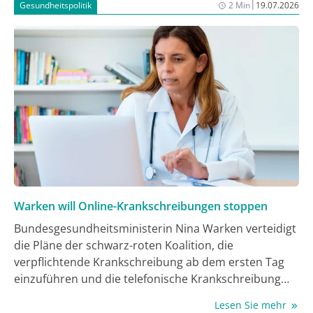
|
Gesundheitspolitik
2 Min
19.07.2026
und liefert damit Real-World-Evidenz unter den
Bedingungen des klinischen Alltags. In der
präsentierten Interimsanalyse wurden die
Effektivitätsergebnisse in Abhängigkeit vom
behandlungsfreien Intervall ausgewertet (Treatment-
Free Interval, TFI), der sich als Prognosefaktor beim
HR+/HER2- a/mBC erwies. Patient:innen mit einem TFI
≤ 12 Monate zeigten einen ungünstigeren Verlauf, die
berichtete Lebensqualität (QoL) blieb in allen TFI-
Subgruppen stabil.
Warken will Online-Krankschreibungen stoppen
Bundesgesundheitsministerin Nina Warken verteidigt
die Pläne der schwarz-roten Koalition, die
verpflichtende Krankschreibung ab dem ersten Tag
einzuführen und die telefonische Krankschreibung
abzuschaffen. „Niemand muss bei Krankheit
Lesen Sie mehr
zwingend in die Arztpraxis", sagte die CDU-Politikerin