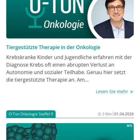
Tiergestützte Therapie in der Onkologie
Krebskranke Kinder und Jugendliche erfahren mit der
Diagnose Krebs oft einen abrupten Verlust an
Autonomie und sozialer Teilhabe. Genau hier setzt
die tiergestützte Therapie an. Am
Universitätsklinikum Essen besuchen Therapiehunde
Lesen Sie mehr
wie Retriever Flip und bald auch Zwergspitz Coco
regelmäßig die pädiatrische Onkologiestation. In
dieser Folge von O-Ton Onkologie spricht Dr. med vet.
|
O-Ton Onkologie Staffel 9
3 Min
01.04.2026
Astrid Heinl mit Prof. Dr. med. Michael Schündeln,
stellvertretender Klinikdirektor und Facharzt für
pädiatrische Hämatologie und Onkologie, Essen. Prof.
Schündeln schildert im Podcast unter anderem, wie