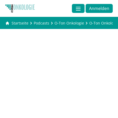
Anmelden
Startseite
Podcasts
O-Ton Onkologie
O-Ton Onkologie 