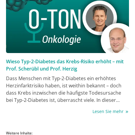
eine Schlittenhundefreizeit mit Langzeitüberlebenden
in Schweden ihn vor rund zwölf Jahren zur Idee
bewog, Therapiehunde bereits in der Akutbehandlung
einzusetzen.
Wieso Typ-2-Diabetes das Krebs-Risiko erhöht – mit
Prof. Scherübl und Prof. Herzig
Dass Menschen mit Typ-2-Diabetes ein erhöhtes
Herzinfarktrisiko haben, ist weithin bekannt – doch
dass Krebs inzwischen die häufigste Todesursache
bei Typ-2-Diabetes ist, überrascht viele. In dieser
Folge von O-Ton Onkologie beleuchten Prof. Hans
Lesen Sie mehr
Scherübel von der Charité Berlin und Prof. Stefan
Herzig vom Helmholtz Diabetes Center München
diese oft unterschätzte Verbindung: Welche
Weitere Inhalte: