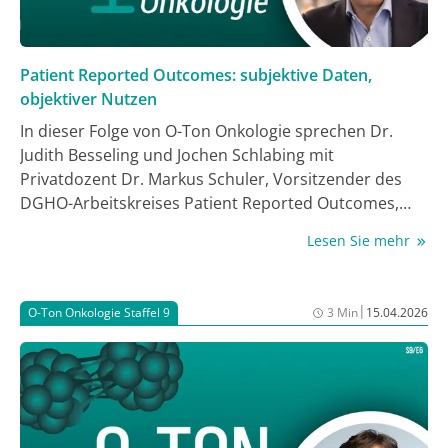
Patient Reported Outcomes: subjektive Daten,
objektiver Nutzen
In dieser Folge von O-Ton Onkologie sprechen Dr.
Judith Besseling und Jochen Schlabing mit
Privatdozent Dr. Markus Schuler, Vorsitzender des
DGHO-Arbeitskreises Patient Reported Outcomes,
über die wachsende Bedeutung von
Lesen Sie mehr
patientenberichteten Endpunkten (PROs) in der
modernen Hämatologie und Onkologie.
|
O-Ton Onkologie Staffel 9
3 Min
15.04.2026