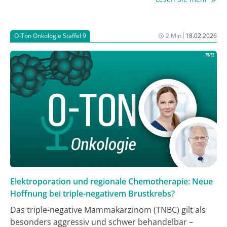
wird oft übersehen, bis irreversible Hörschäden
entstanden sind. Diese beginnen schleichend im
hochfrequenten Bereich, haben aber dramatische
|
O-Ton Onkologie Staffel 9
2 Min
18.02.2026
Auswirkungen auf Sprachentwicklung und
Schulerfolg. In dieser Folge von O-Ton Onkologie
spricht Dr. Astrid Heinl mit Dr. med. Urs Mücke von
der Klinik für Pädiatrische Hämatologie und
Onkologie der Medizinischen Hochschule Hannover
über Risikofaktoren, neue Präventionsstrategien und
warum in der Kinderonkologie nicht nur das
Überleben, sondern auch die Lebensqualität zählt.
Elektroporation und regionale Chemotherapie: Neue
Hoffnung bei triple-negativem Brustkrebs?
Das triple-negative Mammakarzinom (TNBC) gilt als
besonders aggressiv und schwer behandelbar –