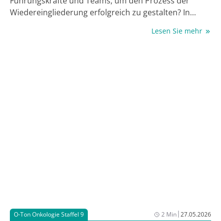
Führungskräfte und Teams, um den Prozess der
Wiedereingliederung erfolgreich zu gestalten? In
dieser Folge von O-Ton Onkologie spricht Antje Blum,
Lesen Sie mehr
Chefredakteurin des JOURNAL ONKOLOGIE und
JOURNAL HÄMATOLOGIE, mit Rebecka Heinz, selbst
Brustkrebspatientin und Gründerin der Initiative
„Eine von Acht“, über ihre Erfahrungen mit Krebs im
Arbeitskontext. Sie zeigt auf, warum offene
Kommunikation so wichtig ist, welche Rolle
Arbeitgebende spielen – und warum eine
Krebsdiagnose im Jahr 2026 in manchen Punkten
immer noch das Image von 1980 hat. Ein ehrliches
Gespräch über Erschöpfung, Unsicherheit, fehlende
Leitlinien – und die dringende Notwendigkeit, dass
Unternehmen jeder Größe ihre Prozesse und
Arbeitsstrukturen überdenken. Jetzt reinhören!
|
O-Ton Onkologie Staffel 9
2 Min
27.05.2026