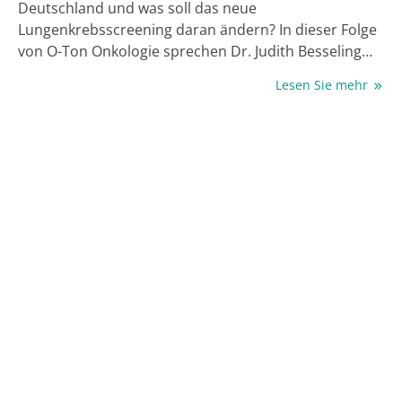
Deutschland und was soll das neue
Lungenkrebsscreening daran ändern? In dieser Folge
von O-Ton Onkologie sprechen Dr. Judith Besseling
und Elisa Sophia Breuer mit Prof. Dr. Torsten Bauer,
Lesen Sie mehr
Chefarzt der Klinik für Pneumologie an der
Lungenklinik Heckeshorn am Helios Klinikum Emil von
Behring, Berlin. Der ehemalige Präsident der
Deutschen Gesellschaft für Pneumologie und
Beatmungsmedizin (DGP) gibt Einblicke in den
Implementierungsprozess des
Lungenkrebsscreenings in Deutschland, wie die
Teilnahme ablaufen wird und warum dieses
Programm nur zusammen mit Angeboten zur
Rauchentwöhnung erfolgreich sein kann. Außerdem:
Ein Blick auf internationale Vorbilder,
wissenschaftliche Learnings aus Polen, UK und USA
und auf die Frage, wie Deutschland verhindern kann,
dass weiterhin die große Mehrheit der
Lungenkrebspatient:innen an der Erkrankung stirbt.