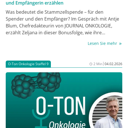
und Empfängerin erzählen
Was bedeutet die Stammzellspende – für den
Spender und den Empfänger? Im Gespräch mit Antje
Blum, Chefredakteurin von JOURNAL ONKOLOGIE,
erzählt Zeljana in dieser Bonusfolge, wie ihre
Stammzellspende ablief und Nella, wie sie ihre
Lesen Sie mehr
Stammzelltransplantation durchgestanden hat.
|
O-Ton Onkologie Staffel 9
2 Min
04.02.2026