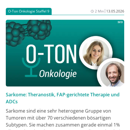
Palliativpflege und Hospizarbeit sowie
Trauerbegleiterin für Kinder und Jugendliche beim
|
O-Ton Onkologie Staffel 9
2 Min
13.05.2026
Christophorus Hospizverein Erding, über den
einfühlsamen Umgang mit Kindertrauer und warum
offene, ehrliche Kommunikation der wichtigste Schutz
ist, den Erwachsene Kindern in dieser Zeit geben
können.
Sarkome: Theranostik, FAP-gerichtete Therapie und
ADCs
Sarkome sind eine sehr heterogene Gruppe von
Tumoren mit über 70 verschiedenen bösartigen
Subtypen. Sie machen zusammen gerade einmal 1%