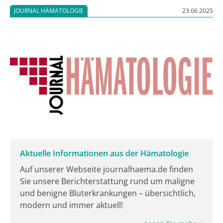
Krebsarten sind besonders häufig, welche
JOURNAL HÄMATOLOGIE
23.06.2025
gemeinsamen Risikofaktoren spielen eine Rolle und
warum ist Prävention der entscheidende Schlüssel?
Denn die gute Nachricht lautet: Bis zu 50% aller
Krebserkrankungen wären durch
Lebensstiländerungen vermeidbar.
Aktuelle Informationen aus der Hämatologie
Auf unserer Webseite journalhaema.de finden
Sie unsere Berichterstattung rund um maligne
und benigne Bluterkrankungen – übersichtlich,
modern und immer aktuell!