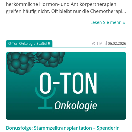
herkömmliche Hormon- und Antikörpertherapien
greifen häufig nicht. Oft bleibt nur die Chemotherapie.
Doch auch diese stößt gerade bei fortgeschrittenen
Lesen Sie mehr
Tumoren an ihre Grenzen. In dieser Folge spricht
David Meier mit Prof. Dr. med. Karl R. Aigner und
Kornelia Aigner, beide vom Medias Klinikum in
|
O-Ton Onkologie Staffel 9
1 Min
06.02.2026
Burghausen, über einen neuen vielversprechenden
Therapieansatz: die Kombination aus regionaler
Chemotherapie und Elektroporation.
Bonusfolge: Stammzelltransplantation – Spenderin