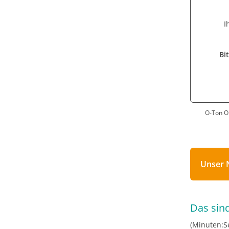
I
Bi
O-Ton On
Unser 
Das sind
(Minuten:S