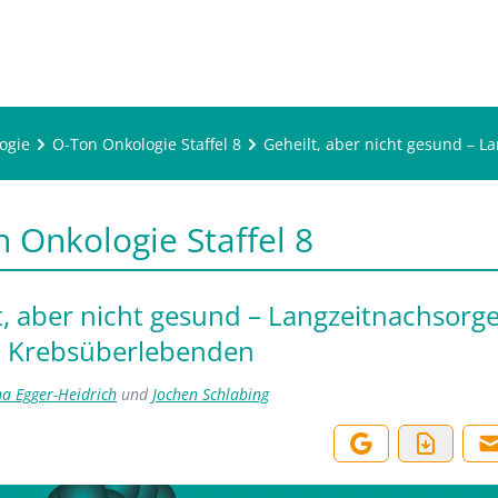
ogie
O-Ton Onkologie Staffel 8
Geheilt, aber nicht gesund – 
 Onkologie Staffel 8
t, aber nicht gesund – Langzeitnachsorge
n Krebsüberlebenden
na Egger-Heidrich
und
Jochen Schlabing