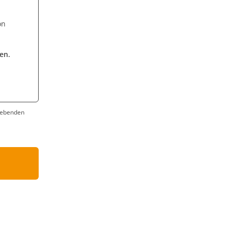
on
en.
rlebenden