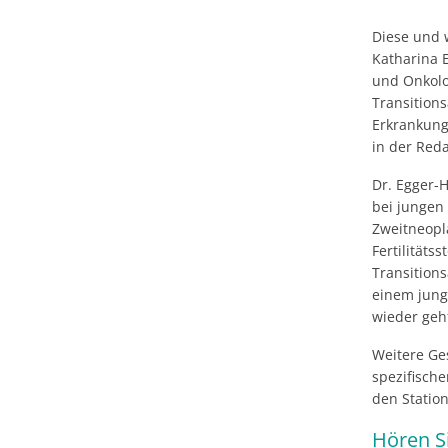
Diese und 
Katharina E
und Onkolog
Transition
Erkrankung
in der Red
Dr. Egger-H
bei jungen
Zweitneopl
Fertilitäts
Transition
einem jung
wieder geh
Weitere Ges
spezifisch
den Statio
Hören Si