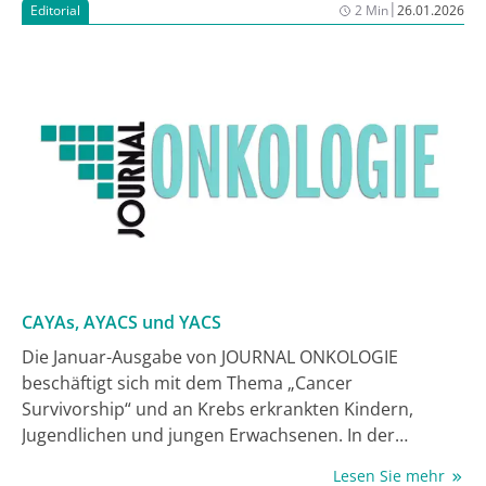
kostensparend.
|
Editorial
2 Min
26.01.2026
CAYAs, AYACS und YACS
Die Januar-Ausgabe von JOURNAL ONKOLOGIE
beschäftigt sich mit dem Thema „Cancer
Survivorship“ und an Krebs erkrankten Kindern,
Jugendlichen und jungen Erwachsenen. In der
internationalen Fachliteratur werden verschiedene
Lesen Sie mehr