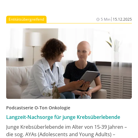
Begriffe verwendet: CAYAs (Children, Adoles­cents and
Young Adults) bezeichnet die gesamte Altersgruppe
von 0-39 Jahren. Für die Zeit nach der Behandlung
|
Entitätsübergreifend
5 Min
15.12.2025
wurden die Abkürzungen CCS (Childhood Cancer
Survivors), AYACS (Adolescents and Young Adult
Cancer Survivors) und YACS (Young Adult Cancer
Survivors) geprägt – hier stehen die jungen
Überlebenden und ihre spezifischen
Herausforderungen im Umgang mit Therapie-
Nebenwirkungen, Spät- und Langzeitfolgen im Fokus.
Podcastserie O-Ton Onkologie
Langzeit-Nachsorge für junge Krebsüberlebende
Junge Krebsüberlebende im Alter von 15-39 Jahren –
die sog. AYAs (Adolescents and Young Adults) –