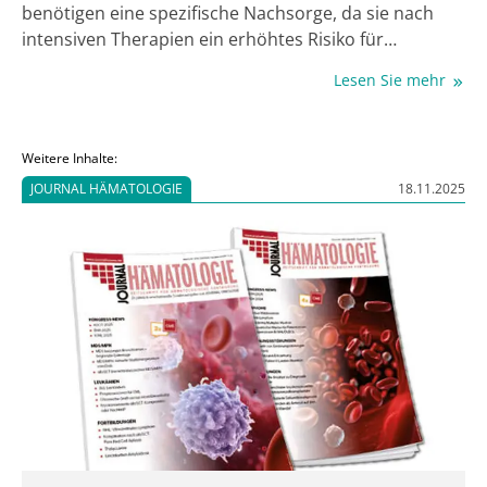
benötigen eine spezifische Nachsorge, da sie nach
intensiven Therapien ein erhöhtes Risiko für
Langzeitfolgen haben. Dr. Katharina Egger-Heidrich,
Lesen Sie mehr
Fachärztin für Innere Medizin, Hämatologie und
Onkologie an der Uniklinik Dresden, stellt in dieser
Podcast-Folge innovative Betreuungskonzepte und
Weitere Inhalte:
evidenzbasierte Empfehlungen für diese oft
JOURNAL HÄMATOLOGIE
18.11.2025
vernachlässigte Patientengruppe vor.