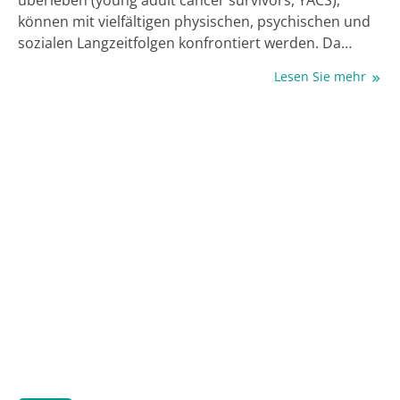
überleben (young adult cancer survivors, YACS),
können mit vielfältigen physischen, psychischen und
sozialen Langzeitfolgen konfrontiert werden. Da
spezifische Leitlinien zur Langzeitnachsorge für YACS
Lesen Sie mehr
oft fehlen, werden meist Empfehlungen aus der
Kinderonkologie übernommen. Zu den häufigsten
somatischen Spätfolgen zählen Sekundärneoplasien,
endokrine Störungen, kardiovaskuläre, renale und
Knochen­erkrankungen sowie Fertilitätsstörungen.
Nur durch eine strukturierte, individuell angepasste,
interdisziplinäre und lebenslange Nachsorge können
Langzeitfolgen frühzeitig erkannt und behandelt
werden. Besondere Bedeutung kommt der Beratung
zu Lebensstil, Impfungen und
Vorsorgeuntersuchungen zu. In Deutschland
existieren bereits einige spezialisierte
Nachsorgeangebote. Der weitere Ausbau zu einer
flächendeckenden Versorgung ist nicht nur für YACS
essenziell, sondern langfristig ressourcen- und