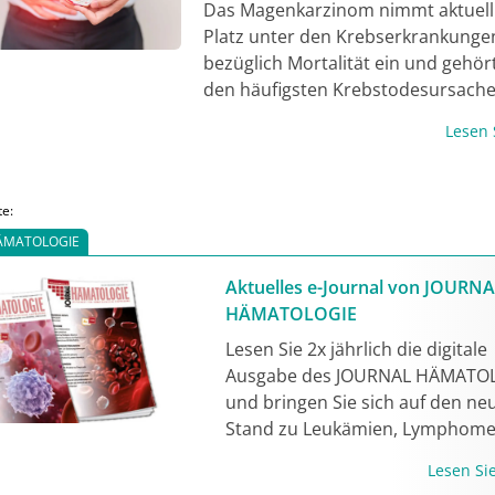
Das Magenkarzinom nimmt aktuell 
nicht nur diskutiert, sondern im Pa
Platz unter den Krebserkrankunge
Vortragenden gleich abgebildet.
bezüglich Mortalität ein und gehör
den häufigsten Krebstodesursach
weltweit. Während des letzten Jah
Lesen
sank zwar die altersstandardisiert
des Magenkarzinoms, jedoch stieg 
Gesamtzahl der Fälle, vermutlich b
te:
durch die Alterung der Bevölkerung
ÄMATOLOGIE
[1, 2]. Fortschritte in Diagnostik u
haben das Management komplexe
Aktuelles e-Journal von JOURN
individueller gemacht. Frühstadien 
HÄMATOLOGIE
heilbar durch eine Kombination au
Lesen Sie 2x jährlich die digitale
Chirurgie und systemischer Therapi
Ausgabe des JOURNAL HÄMATO
lokal fortgeschrittenen Tumoren v
und bringen Sie sich auf den ne
die perioperative Chemotherapie 
Stand zu Leukämien, Lymphome
Überleben – seit kurzem nun auch
Anämien, Gerinnungsstörungen
durch Immuncheckpoint-Inhibitoren 
Lesen S
mehr. Jetzt lesen!