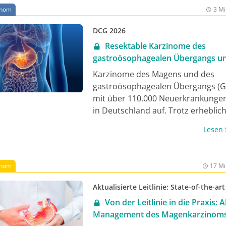
rchführbar, zeigen jedoch bislang keinen gesicherten onkol
inom
3 Mi
ufgrund limitierter Evidenz sollte die robotische RPLA aussch
erten Zentren erfolgen.
DCG 2026
Resektable Karzinome des
gastroösophagealen Übergangs u
Magens
Karzinome des Magens und des
gastroösophagealen Übergangs (GE
mit über 110.000 Neuerkrankungen 
in Deutschland auf. Trotz erheblic
Fortschritte in der Systemtherapie 
Lesen
Chirurgie die zentrale Säule der ku
Behandlung. Neue Entwicklungen i
perioperativen Therapie und die
inom
17 Mi
Teambildung der verschiedenen Di
aus Onkologie, Chirurgie und Endo
Aktualisierte Leitlinie: State-of-the-art
verbessern die Prognose für Patie
Von der Leitlinie in die Praxis: 
deutlich und wurden anlässlich de
Management des Magenkarzinom
Deutschen Chirurgenkongress in L