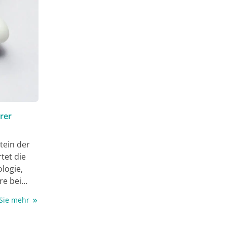
rer
tein der
tet die
logie,
re bei
n der
 Sie mehr
erten
tise