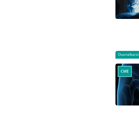
Ovarialkarz
CME