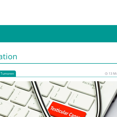
ation
e Tumoren
13 Mi