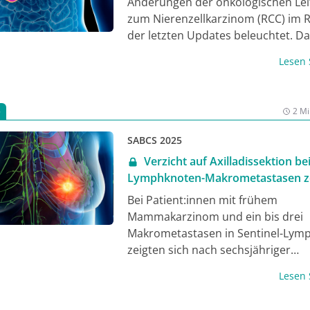
werden.
Änderungen der onkologischen Leit
zum Nierenzellkarzinom (RCC) im
der letzten Updates beleuchtet. Da
der Fokus auf die aktuelle S3- [1], d
Lesen
sowie die ESMO- [3] und die NCCN-L
[4] gelegt werden.
5
2 Mi
SABCS 2025
Verzicht auf Axilladissektion bei
Lymphknoten-Makrometastasen z
vergleichbare Ergebnisse
Bei Patient:innen mit frühem
Mammakarzinom und ein bis drei
Makrometastasen in Sentinel-Lym
zeigten sich nach sechsjähriger
Nachbeobachtung keine signifikan
Lesen
Unterschiede im invasiven krankhei
Überleben (iDFS) zwischen einer al