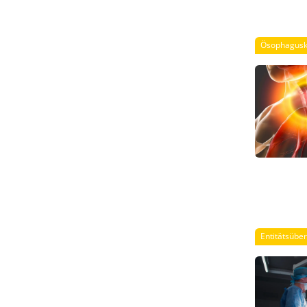
Ösophagusk
Entitätsübe