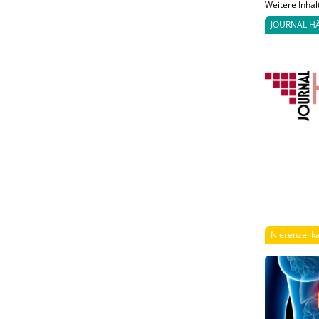
Weitere Inhal
JOURNAL H
Nierenzellk