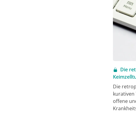
Die re
Keimzellt
Die retro
kurativen 
offene un
Krankheit
komplexen
onkologis
Patienten