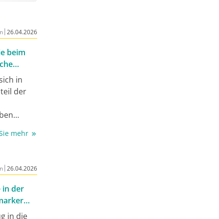
|
n
26.04.2026
ie beim
sche
sich in
teil der
eben
ogischer
 Sie mehr
enen
bnisse
en
|
n
26.04.2026
nsport der
 in der
marker
uktion
ug in die