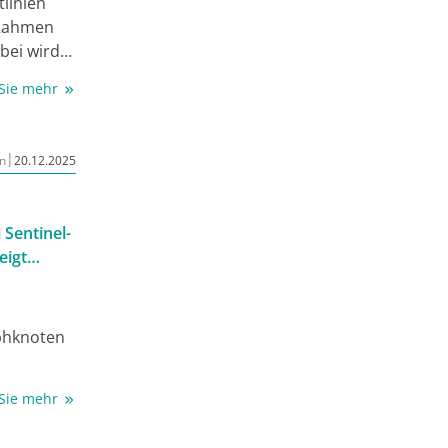
linien
 Rahmen
bei wird
ie EAU- [2]
 Sie mehr
eitlinie
|
n
20.12.2025
 Sentinel-
eigt
phknoten
ten
 Sie mehr
tsfreien
leinigen