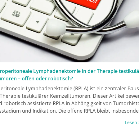
troperitoneale Lymphadenektomie in der Therapie testikulä
umoren – offen oder robotisch?
peritoneale Lymphadenektomie (RPLA) ist ein zentraler Baus
Therapie testikulärer Keimzelltumoren. Dieser Artikel bewer
d robotisch assistierte RPLA in Abhängigkeit von Tumorhisto
sstadium und Indikation. Die offene RPLA bleibt insbesonde
 Befunden und in der postchemotherapeutischen Situatio
Lesen
che Standard. Robotische Verfahren sind bei streng selekti
 mit geringer Metastasenlast und hoher chirurgischer Exper