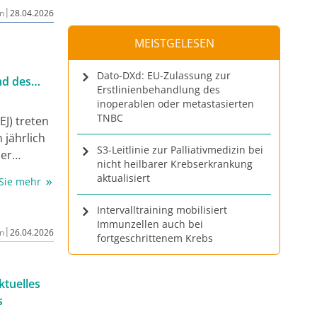
ogischen
|
n
28.04.2026
ließlich in
MEISTGELESEN
Dato-DXd: EU-Zulassung zur
nd des
Erstlinienbehandlung des
inoperablen oder metastasierten
TNBC
J) treten
jährlich
S3-Leitlinie zur Palliativmedizin bei
her
nicht heilbarer Krebserkrankung
bleibt die
aktualisiert
 Sie mehr
rativen
n der
Intervalltraining mobilisiert
Immunzellen auch bei
|
n
26.04.2026
fortgeschrittenem Krebs
sziplinen
skopie
nt:innen
Aktuelles
s
s
eipzig