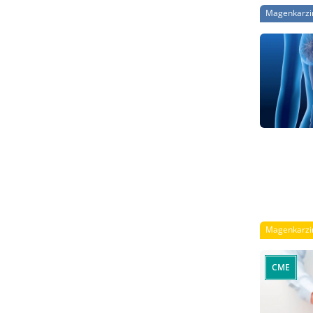
sicher du
Magenkarz
Vorteil. A
spezialisi
Magenkarz
CME