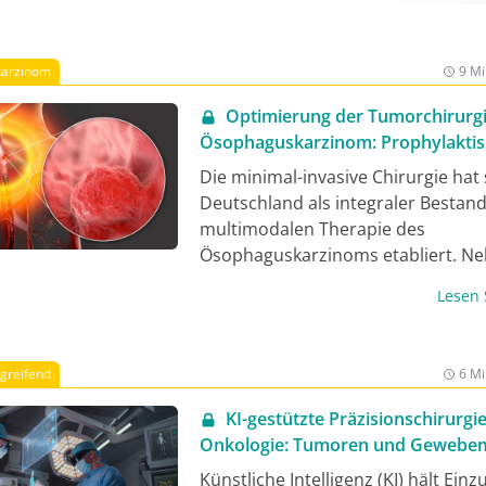
arzinom
9 Mi
Optimierung der Tumorchirurg
Ösophaguskarzinom: Prophylakti
Pylorusdilatation zur
Die minimal-invasive Chirurgie hat 
Komplikationsreduktion
Deutschland als integraler Bestand
multimodalen Therapie des
Ösophaguskarzinoms etabliert. N
chirurgischen Vorteilen und onkol
Lesen
Ebenbürtigkeit gegenüber der off
Resektion rücken funktionelle Erge
verstärkt in den Fokus der klinisch
rgreifend
6 Mi
Versorgung. Zentrale Aufgabe der
Speiseröhre ist der gerichtete Tra
KI-gestützte Präzisionschirurgie
Nahrung in den Magen. Nach
Onkologie: Tumoren und Gewebe
Ösophagusresektion mit Rekonstr
sichtbarer machen
Künstliche Intelligenz (KI) hält Einz