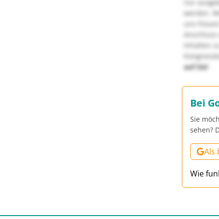
nur ausge
werden. We
uns freuen
Anschluss 
Inhalten z
Kongressbe
auf Sie!
Bei G
Sie möch
sehen? D
Als
Wie fun