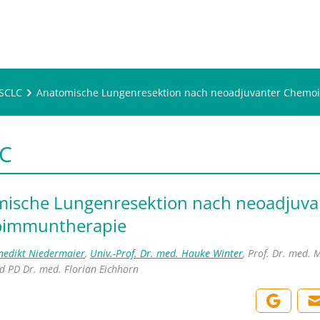
SCLC
Anatomische Lungenresektion nach neoadjuvanter Chem
C
ische Lungenresektion nach neoadjuva
immuntherapie
nedikt Niedermaier
,
Univ.-Prof. Dr. med. Hauke Winter
,
Prof. Dr. med. 
nd
PD Dr. med. Florian Eichhorn