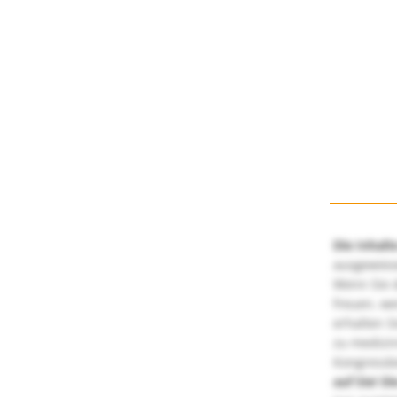
Die Inhalt
ausgewies
Wenn Sie d
freuen, we
erhalten S
zu medizi
Kongressbe
auf Sie!
Di