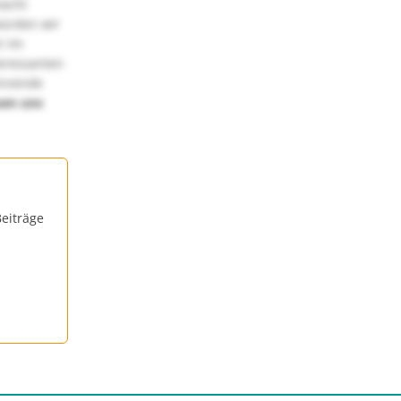
macht
würden wir
! Im
teressanten
annende
uen uns
eiträge