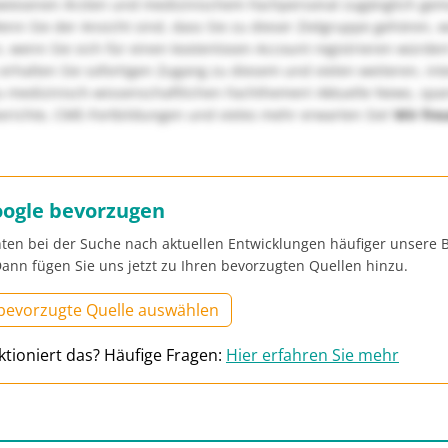
wiesenen Ärzten und medizinischem Fachpersonal zugänglich ge
nn Sie der Ansicht sind, dass Sie zu dieser Zielgruppe gehören, 
, wenn Sie sich für einen kostenlosen Account registrieren würden
erhalten Sie sofortigen Zugang zu diesem und vielen weiteren, in
u medizinisch-wissenschaftlichen Fachthemen! Aktuelle News, sp
richte, CME-Fortbildungen und vieles mehr erwarten Sie!
Wir fre
oogle bevorzugen
ten bei der Suche nach aktuellen Entwicklungen häufiger unsere B
ann fügen Sie uns jetzt zu Ihren bevorzugten Quellen hinzu.
 bevorzugte Quelle auswählen
ktioniert das? Häufige Fragen:
Hier erfahren Sie mehr