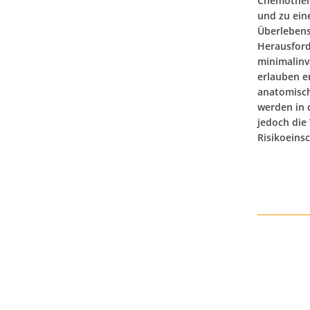
Chemothera
und zu ein
Überlebens
Herausford
minimal­in
erlauben e
anatomisc
werden in 
jedoch die
Risikoeins