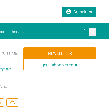
Anmelden
oimmuntherapie
NEWSLETTER
11 Min
Jetzt abonnieren
nter
Martin