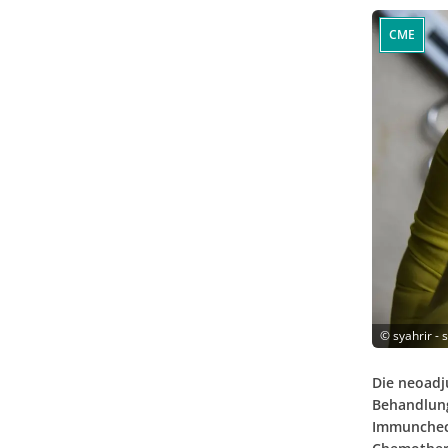
CME
©
syahrir -
Die neoadj
Behandlung
Immuncheck