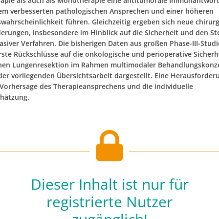
pie als auch als Monotherapie eine antitumorale Immunantwort
em verbesserten pathologischen Ansprechen und einer höheren
wahrscheinlichkeit führen. Gleichzeitig ergeben sich neue chirur
erungen, insbesondere im Hinblick auf die Sicherheit und den St
vasiver Verfahren. Die bisherigen Daten aus großen Phase-III-Stud
rste Rückschlüsse auf die onkologische und perioperative Sicherh
hen Lungenresektion im Rahmen multimodaler Behandlungskonze
der vorliegenden Übersichtsarbeit dargestellt. Eine Herausforder
 Vorhersage des Therapieansprechens und die individuelle
chätzung.
Dieser Inhalt ist nur für
registrierte Nutzer