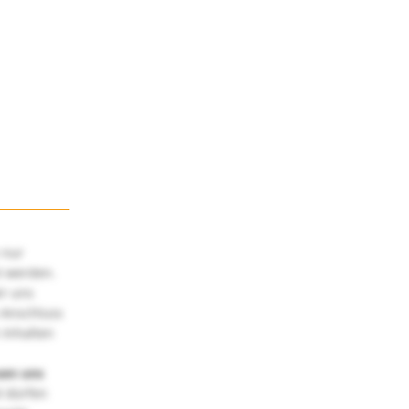
 nur
t werden.
ir uns
 Anschluss
 Inhalten
uen uns
 dürfen