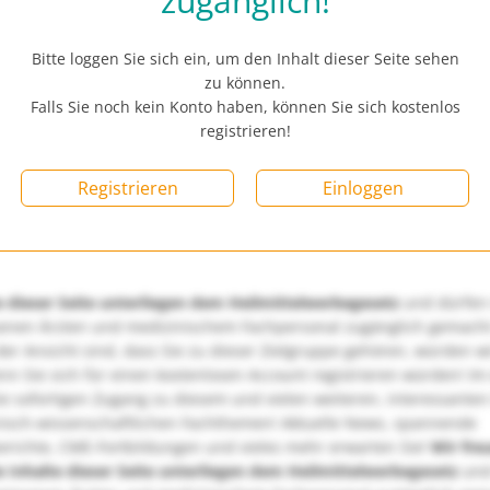
zugänglich!
Bitte loggen Sie sich ein, um den Inhalt dieser Seite sehen
zu können.
Falls Sie noch kein Konto haben, können Sie sich kostenlos
registrieren!
Registrieren
Einloggen
e dieser Seite unterliegen dem Heilmittelwerbegesetz
und dürfen
enen Ärzten und medizinischem Fachpersonal zugänglich gemach
er Ansicht sind, dass Sie zu dieser Zielgruppe gehören, würden w
nn Sie sich für einen kostenlosen Account registrieren würden! Im
ie sofortigen Zugang zu diesem und vielen weiteren, interessanten
nisch-wissenschaftlichen Fachthemen! Aktuelle News, spannende
richte, CME-Fortbildungen und vieles mehr erwarten Sie!
Wir fre
e Inhalte dieser Seite unterliegen dem Heilmittelwerbegesetz
und