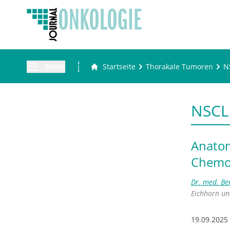
Menü
Startseite
Thorakale Tumoren
N
NSCL
Anatom
Chemo
Dr. med. Be
Eichhorn
u
19.09.2025