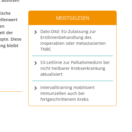
 auslösen
gische
MEISTGELESEN
ellenwert
ien
Dato-DXd: EU-Zulassung zur
eit der
Erstlinienbehandlung des
pte. Diese
inoperablen oder metastasierten
ung bleibt
TNBC
S3-Leitlinie zur Palliativmedizin bei
nicht heilbarer Krebserkrankung
aktualisiert
Intervalltraining mobilisiert
Immunzellen auch bei
fortgeschrittenem Krebs