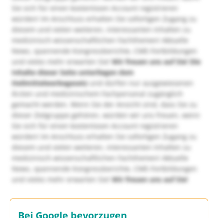
Sie sich für einen kostenlosen Account registrieren
würden! Im Anschluss erhalten Sie sofortigen Zugang zu
diesem und vielen weiteren, interessanten Inhalten zu
medizinisch-wissenschaftlichen Fachthemen! Aktuelle
News, spannende Kongressberichte, CME-Fortbildungen
und vieles mehr erwarten Sie!
Wir freuen uns auf Sie!
Die
Inhalte dieser Seite unterliegen dem
Heilmittelwerbegesetz
und dürfen nur ausgewiesenen
Ärzten und medizinischem Fachpersonal zugänglich
gemacht werden. Wenn Sie der Ansicht sind, dass Sie zu
dieser Zielgruppe gehören, würden wir uns freuen, wenn
Sie sich für einen kostenlosen Account registrieren
würden! Im Anschluss erhalten Sie sofortigen Zugang zu
diesem und vielen weiteren, interessanten Inhalten zu
medizinisch-wissenschaftlichen Fachthemen! Aktuelle
News, spannende Kongressberichte, CME-Fortbildungen
und vieles mehr erwarten Sie!
Wir freuen uns auf Sie!
Bei Google bevorzugen