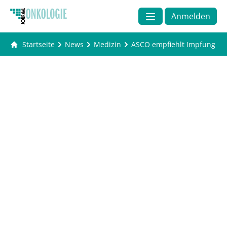
Anmelden
Startseite
News
Medizin
ASCO empfiehlt Impfung geg