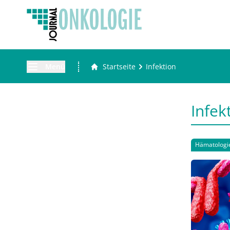
Menü
Startseite
Infektion
Infek
Hämatologi