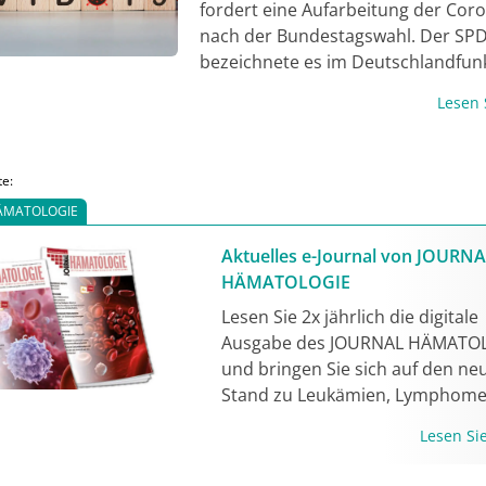
fordert eine Aufarbeitung der Coro
erweiterter Aciclovir-Prophylaxe be
nach der Bundestagswahl. Der SPD-
Inzidenz einer VZV-Reaktivierung 2
bezeichnete es im Deutschlandfunk
nach der alloSCT 4-9%. Die Impfung
Fehler, dass dies nicht geschehen s
einem adjuvantierten rekombinan
Lesen
Aufarbeitung hätte die Ampel-Regi
Totimpfstoff kann eine Option sein
leisten müssten. Sie bleibe dringe
verhindern und das Risiko einer
notwendig und müsse unmittelbar
Reaktivierung von VZV bei den Bet
te:
Regierungsbildung erfolgen. Dies s
zu reduzieren.
ÄMATOLOGIE
notwendig, um bei der Bevölkerun
Bereitschaft zur Akzeptanz von 
Aktuelles e-Journal von JOURN
im Fall einer neuen Pandemie zu er
HÄMATOLOGIE
Lesen Sie 2x jährlich die digitale
Ausgabe des JOURNAL HÄMATO
und bringen Sie sich auf den ne
Stand zu Leukämien, Lymphome
Anämien, Gerinnungsstörungen
Lesen S
mehr. Jetzt lesen!