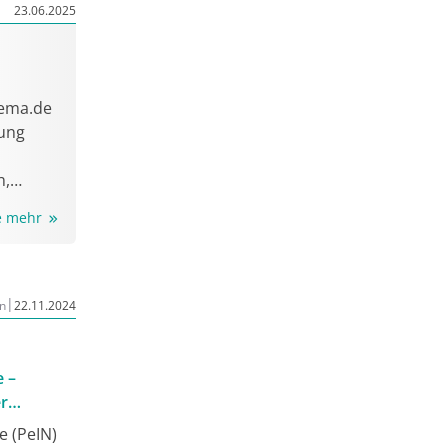
23.06.2025
aema.de
tung
h,
ie mehr
|
n
22.11.2024
e –
er
e (PeIN)