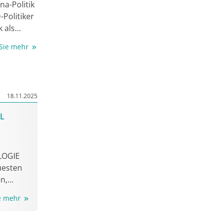
na-Politik
trägt die
Politiker
 Jahre
 als
 mit
ei. Die
ten
 Sie mehr
erung
, HZ zu
nd
 nach der
roffenen
ei auch
18.11.2025
g
Maßnahmen
AL
reichen.
LOGIE
uesten
n,
 und
ie mehr