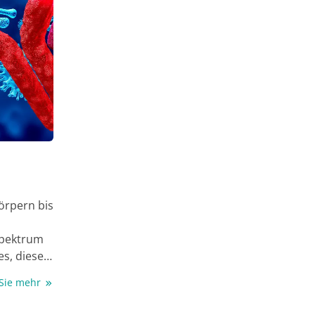
örpern bis
Spektrum
es, diese
die
 Sie mehr