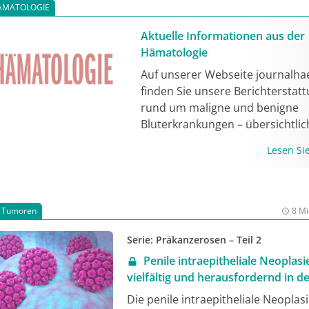
ÄMATOLOGIE
Fachkongresses in Berlin.
Aktuelle Informationen aus der
Hämatologie
Auf unserer Webseite journalh
finden Sie unsere Berichterstat
rund um maligne und benigne
Bluterkrankungen – übersichtlic
modern und immer aktuell!
Lesen S
e Tumoren
8 Mi
Serie: Präkanzerosen – Teil 2
Penile intraepitheliale Neoplasi
vielfältig und herausfordernd in d
Diagnostik
Die penile intraepitheliale Neoplasi