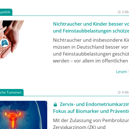
politik
3 Mi
Nichtraucher und Kinder besser vo
und Feinstaubbelastungen schütz
Nichtraucher und insbesondere Ki
müssen in Deutschland besser vor 
und Feinstaubbelastungen geschüt
werden – vor allem im öffentliche
gerade auch im Freien. Das forder
Lesen
führende Lungenärztinnen und -är
Deutschen Gesellschaft für Pneum
und Beatmungsmedizin (DGP), der
sche Tumoren
4 Mi
Deutschen Atemwegsliga (DAL) sow
Deutschen Lungenstiftung (DLS).
Zervix- und Endometriumkarzi
Hintergrund: In Deutschland erkr
Fokus auf Biomarker und Prävent
jährlich rund 57.000 Menschen neu
Mit der Zulassung von Pembroliz
Lungenkrebs. Darüber hinaus vers
Zervixkarzinom (ZK) und