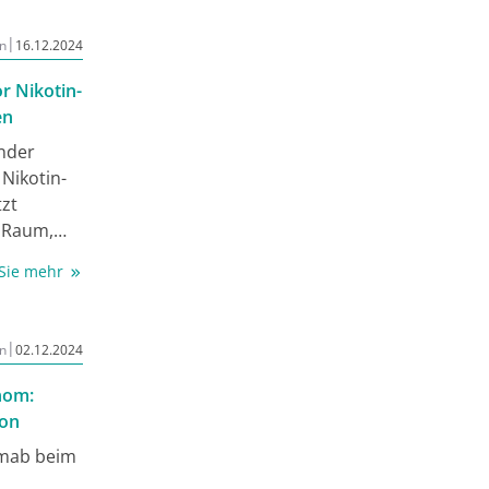
|
n
16.12.2024
r Nikotin-
en
nder
Nikotin-
zt
n Raum,
n
 Sie mehr
zte der
ologie
|
n
02.12.2024
ie der
nom:
anken
ion
 an
umab beim
terben