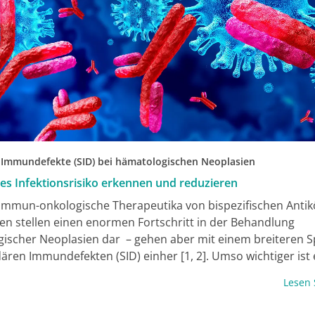
Immundefekte (SID) bei hämatologischen Neoplasien
es Infektionsrisiko erkennen und reduzieren
mmun-onkologische Therapeutika von bispezifischen Antik
len stellen einen enormen Fortschritt in der Behandlung
ischer Neoplasien dar – gehen aber mit einem breiteren 
ären Immundefekten (SID) einher [1, 2]. Umso wichtiger ist 
 zu identifizieren und gegenzusteuern. Ein Baustein hierfür: 
Lesen
on mit intravenösen Immunglobulinen (IVIg) [3].