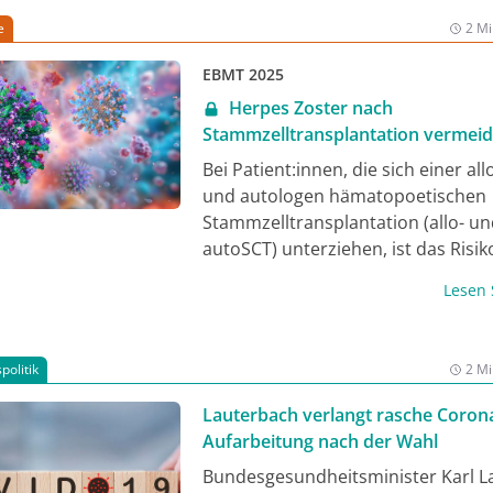
e
2 Mi
EBMT 2025
Herpes Zoster nach
Stammzelltransplantation vermei
Bei Patient:innen, die sich einer al
und autologen hämatopoetischen
Stammzelltransplantation (allo- u
autoSCT) unterziehen, ist das Risik
Reaktivierung des Varicella-Zoster-
Lesen
(VZV) erhöht, wobei die Herpes Zos
Inzidenz bei beiden Transplantati
ähnlich ist. Es wird daher eine Pro
politik
2 Mi
mit Aciclovir für mehr als 12 Mona
alloSCT empfohlen, jedoch variiert
Lauterbach verlangt rasche Coron
Prophylaxedauer innerhalb der ei
Aufarbeitung nach der Wahl
Transplantationszentren, sodass d
Bundesgesundheitsminister Karl L
Inzidenz in dieser Population hoch 