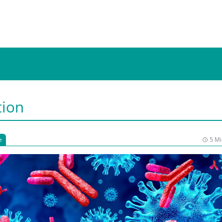
tion
e
5 Mi