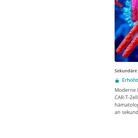
Sekundäre 
Erhöht
Moderne i
CAR-T-Zel
hämatolog
an sekund
frühzeitig
Substituti