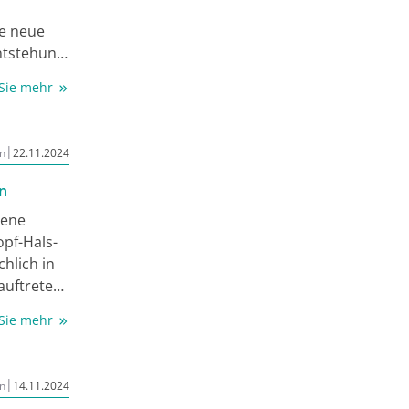
ie neue
Entstehung
 dem
 Sie mehr
er
 schließt
derungen
|
n
22.11.2024
en Formen
n
PV-
tene
n sich in
pf-Hals-
hlich in
auftreten.
llem auf
 Sie mehr
Nervus
|
n
14.11.2024
rven­erhalt