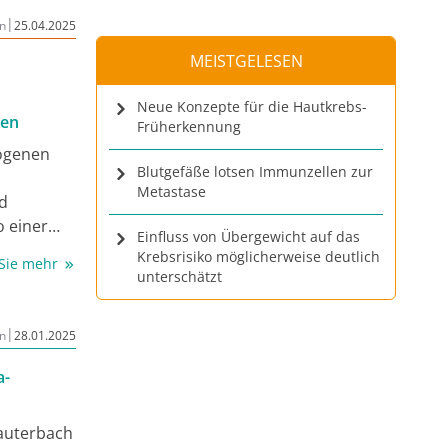
|
n
25.04.2025
MEISTGELESEN
Neue Konzepte für die Hautkrebs-
den
Früherkennung
logenen
Blutgefäße lotsen Immunzellen zur
Metastase
nd
o einer
Einfluss von Übergewicht auf das
Virus
Krebsrisiko möglicherweise deutlich
 Sie mehr
ter(HZ)-
unterschätzt
onsarten
phylaxe
|
n
28.01.2025
te nach
 die
a-
nzelnen
ie HZ-
auterbach
ist. Trotz