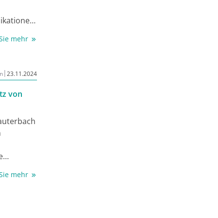
 pro Jahr,
 im
dikationen
stgestellt
f
 Sie mehr
mplexe
ehen und
icht zu
|
n
23.11.2024
tz von
auterbach
n
e
ereits
 Sie mehr
iotika und
neue
te der