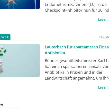
noch einmal rund 45.000 Menschen
Endometriumkarzinom (EC) ist der
da diese Erkrankung meistens erst
Checkpoint-Inhibitor nun für 30 In
fortgeschrittenen Tumorstadium fe
in der EU zugelassen. Beim Blick au
wird.
Lesen
Kombinationstherapien gilt es, ko
Wirkmechanismen besser zu verst
die Prävention der Erkrankungen n
politik
2 Mi
vergessen.
Lauterbach für sparsameren Einsa
Antibiotika
Bundesgesundheitsminister Karl L
hat einen sparsameren Einsatz vo
Antibiotika in Praxen und in der
Landwirtschaft angemahnt, um ihr
Wirksamkeit zu erhalten. Es gebe b
Lesen
Resistenzen gegen sehr viele Antib
ihre Zahl nehme schneller zu, als 
Antibiotika entwickelt würden, sag
te:
SPD-Politiker am Rande eines