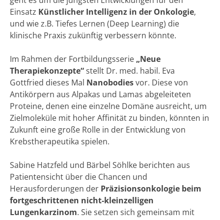
geht es um die jüngsten Entwicklungen für den
Einsatz
Künstlicher Intelligenz in der Onkologie
,
und wie z.B. Tiefes Lernen (Deep Learning) die
klinische Praxis zukünftig verbessern könnte.
Im Rahmen der Fortbildungsserie
„Neue
Therapiekonzepte“
stellt Dr. med. habil. Eva
Gottfried dieses Mal
Nanobodies
vor. Diese von
Antikörpern aus Alpakas und Lamas abgeleiteten
Proteine, denen eine einzelne Domäne ausreicht, um
Zielmoleküle mit hoher Affinität zu binden, könnten in
Zukunft eine große Rolle in der Entwicklung von
Krebstherapeutika spielen.
Sabine Hatzfeld und Bärbel Söhlke berichten aus
Patientensicht über die Chancen und
Herausforderungen der
Präzisionsonkologie beim
fortgeschrittenen nicht-kleinzelligen
Lungenkarzinom
. Sie setzen sich gemeinsam mit