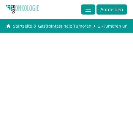
Anmelden
Startseite
Gastrointestinale Tumoren
GI-Tumoren und P