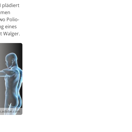
 plädiert
ahmen
wo Polio-
g eines
t Walger.
ck.adobe.com