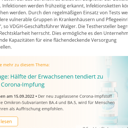
 Infektionen werden frühzeitig erkannt, Infektionsketten k
hen werden. Durch den regelmäßigen Einsatz von Tests w
ere vulnerable Gruppen in Krankenhäusern und Pflegeein
“, so VDGH-Geschäftsführer Walger. Die Testhersteller beg
Rechtsklarheit herrscht. Dies ermögliche es den Unterneh
nde Kapazitäten für eine flächendeckende Versorgung
ellen.
ie mehr zu diesem Thema:
ge: Hälfte der Erwachsenen tendiert zu
 Corona-Impfung
nen am 15.09.2022
•
Der neu zugelassene Corona-Impfstoff
ie Omikron-Subvarianten BA.4 und BA.5, wird für Menschen
hren als Auffrischung empfohlen.
 lesen