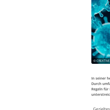
©
CREATIVE
In seiner 
Durch umfa
Regeln für
unterstrei
„Gezieltes