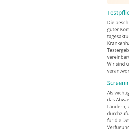
Testpfl
Die besch
guter Kom
tagesaktu
Krankenhä
Testergebn
vereinbar
Wir sind 
verantwor
Screeni
Als wicht
das Abwas
Ländern, 
durchzufüh
für die D
Verfügung