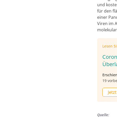
und koste
für den f
einer Pan
Viren im 
molekular
Lesen S
Coron
Überl
Erschie
19 vorbe
Jetzt
Quelle: