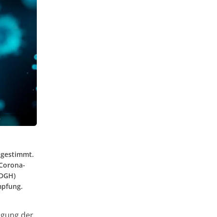
ugestimmt.
 Corona-
VDGH)
mpfung.
tigung der