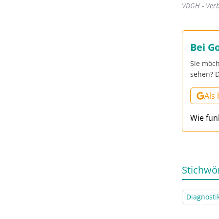
VDGH - Verb
Bei G
Sie möch
sehen? D
Als
Wie fun
Stichwö
Diagnosti