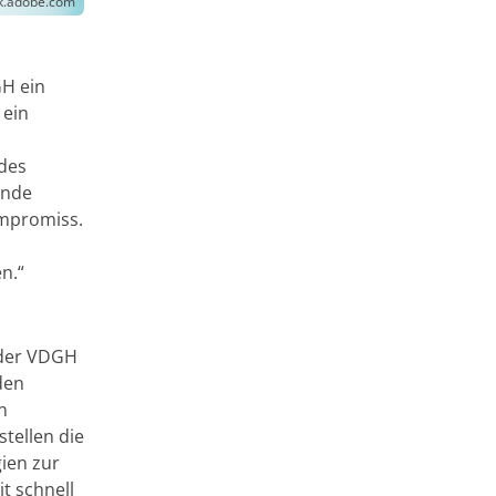
ck.adobe.com
GH ein
 ein
des
unde
ompromiss.
n.“
 der VDGH
den
n
stellen die
ien zur
t schnell