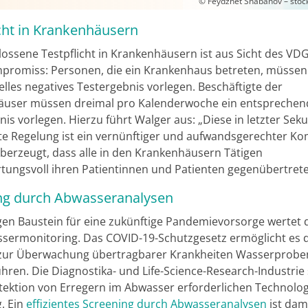
© Feydzhet Shabanov – sto
icht in Krankenhäusern
lossene Testpflicht in Krankenhäusern ist aus Sicht des VD
promiss: Personen, die ein Krankenhaus betreten, müssen
elles negatives Testergebnis vorlegen. Beschäftigte der
user müssen dreimal pro Kalenderwoche ein entsprechen
is vorlegen. Hierzu führt Walger aus: „Diese in letzter Sek
te Regelung ist ein vernünftiger und aufwandsgerechter K
überzeugt, dass alle in den Krankenhäusern Tätigen
tungsvoll ihren Patientinnen und Patienten gegenübertrete
ng durch Abwasseranalysen
igen Baustein für eine zukünftige Pandemievorsorge wertet
sermonitoring. Das COVID-19-Schutzgesetz ermöglicht es 
zur Überwachung übertragbarer Krankheiten Wasserprobe
ren. Die Diagnostika- und Life-Science-Research-Industrie 
etektion von Erregern im Abwasser erforderlichen Technolog
. Ein
effizientes Screening durch Abwasseranalysen
ist dami