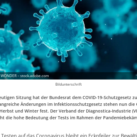
 WONDER – stock.adobe.com
Bildunterschrift
heutigen Sitzung hat der Bundesrat dem COVID-19-Schutzgesetz z
ngreiche Änderungen im Infektionsschutzgesetz stehen nun die
 Herbst und Winter fest. Der Verband der Diagnostica-Industrie (
cht die hohe Bedeutung der Tests im Rahmen der Pandemiebekä
 Testen auf das Coronavirus bleibt ein Eckpfeiler zur Bewäl