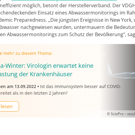
neffizient möglich, betont der Herstellerverband. Der VDGH
lächendeckenden Einsatz eines Abwassermonitorings im R
demic Preparedness. „Die jüngsten Ereignisse in New York, 
Abwasser nachgewiesen wurden, untermauern die Bedeutun
en Abwassermonitorings zum Schutz der Bevölkerung“, sag
ie mehr zu diesem Thema:
a-Winter: Virologin erwartet keine
astung der Krankenhäuser
nen am 13.09.2022
•
Ist das Immunsystem besser auf COVID-
reitet als in den letzten 2 Jahren?
 lesen
© SciePro – sto