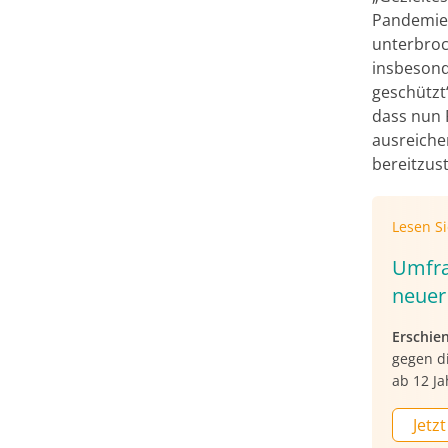
Pandemie.
unterbroc
insbesond
geschützt
dass nun 
ausreiche
bereitzust
Lesen S
Umfra
neuer
Erschie
gegen d
ab 12 Ja
Jetzt