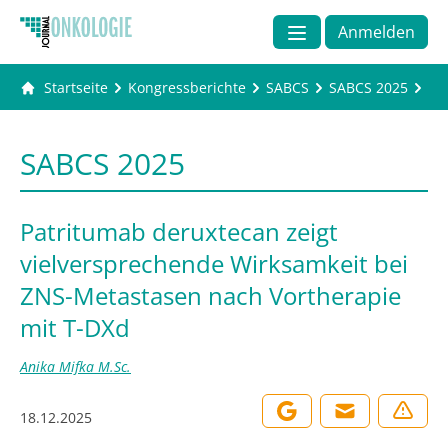
Anmelden
Startseite
Kongressberichte
SABCS
SABCS 2025
Pa
SABCS 2025
Patritumab deruxtecan zeigt
vielversprechende Wirksamkeit bei
ZNS-Metastasen nach Vortherapie
mit T-DXd
Anika Mifka M.Sc.
18.12.2025