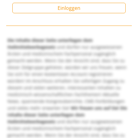
Einloggen
Die Inhalte dieser Seite unterliegen dem
Heilmittelwerbegesetz
und dürfen nur ausgewiesenen
Ärzten und medizinischem Fachpersonal zugänglich
gemacht werden. Wenn Sie der Ansicht sind, dass Sie zu
dieser Zielgruppe gehören, würden wir uns freuen, wenn
Sie sich für einen kostenlosen Account registrieren
würden! Im Anschluss erhalten Sie sofortigen Zugang zu
diesem und vielen weiteren, interessanten Inhalten zu
medizinisch-wissenschaftlichen Fachthemen! Aktuelle
News, spannende Kongressberichte, CME-Fortbildungen
und vieles mehr erwarten Sie!
Wir freuen uns auf Sie!
Die
Inhalte dieser Seite unterliegen dem
Heilmittelwerbegesetz
und dürfen nur ausgewiesenen
Ärzten und medizinischem Fachpersonal zugänglich
gemacht werden. Wenn Sie der Ansicht sind, dass Sie zu