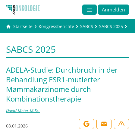
Anmelden
Startseite
Kongressberichte
SABCS
SABCS 2025
AD
SABCS 2025
ADELA-Studie: Durchbruch in der
Behandlung ESR1-mutierter
Mammakarzinome durch
Kombinationstherapie
David Meier M.Sc.
08.01.2026