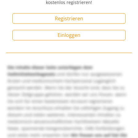
kostenlos registrieren!
Registrieren
Einloggen
Die Inhalte dieser Seite unterliegen dem
Heilmittelwerbegesetz
und dürfen nur ausgewiesenen
Ärzten und medizinischem Fachpersonal zugänglich
gemacht werden. Wenn Sie der Ansicht sind, dass Sie zu
dieser Zielgruppe gehören, würden wir uns freuen, wenn
Sie sich für einen kostenlosen Account registrieren
würden! Im Anschluss erhalten Sie sofortigen Zugang zu
diesem und vielen weiteren, interessanten Inhalten zu
medizinisch-wissenschaftlichen Fachthemen! Aktuelle
News, spannende Kongressberichte, CME-Fortbildungen
und vieles mehr erwarten Sie!
Wir freuen uns auf Sie!
Die