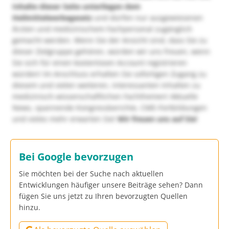
Inhalte dieser Seite unterliegen dem
Heilmittelwerbegesetz
und dürfen nur ausgewiesenen
Ärzten und medizinischem Fachpersonal zugänglich
gemacht werden. Wenn Sie der Ansicht sind, dass Sie zu
dieser Zielgruppe gehören, würden wir uns freuen, wenn
Sie sich für einen kostenlosen Account registrieren
würden! Im Anschluss erhalten Sie sofortigen Zugang zu
diesem und vielen weiteren, interessanten Inhalten zu
medizinisch-wissenschaftlichen Fachthemen! Aktuelle
News, spannende Kongressberichte, CME-Fortbildungen
und vieles mehr erwarten Sie!
Wir freuen uns auf Sie!
Bei Google bevorzugen
Sie möchten bei der Suche nach aktuellen
Entwicklungen häufiger unsere Beiträge sehen? Dann
fügen Sie uns jetzt zu Ihren bevorzugten Quellen
hinzu.