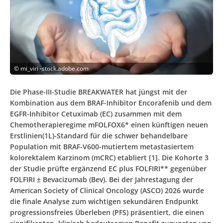
©
mi_viri -stock.adobe.com
Die Phase-III-Studie BREAKWATER hat jüngst mit der
Kombination aus dem BRAF-Inhibitor Encorafenib und dem
EGFR-Inhibitor Cetuximab (EC) zusammen mit dem
Chemotherapieregime mFOLFOX6* einen künftigen neuen
Erstlinien(1L)-Standard für die schwer behandelbare
Population mit BRAF-V600-mutiertem metastasiertem
kolorektalem Karzinom (mCRC) etabliert [1]. Die Kohorte 3
der Studie prüfte ergänzend EC plus FOLFIRI** gegenüber
FOLFIRI ± Bevacizumab (Bev). Bei der Jahrestagung der
American Society of Clinical Oncology (ASCO) 2026 wurde
die finale Analyse zum wichtigen sekundären Endpunkt
progressionsfreies Überleben (PFS) präsentiert, die einen