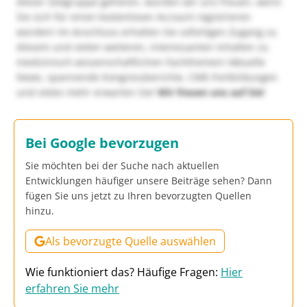
dieser Zielgruppe gehören, würden wir uns freuen, wenn
Sie sich für einen kostenlosen Account registrieren
würden! Im Anschluss erhalten Sie sofortigen Zugang zu
diesem und vielen weiteren, interessanten Inhalten zu
medizinisch-wissenschaftlichen Fachthemen! Aktuelle
News, spannende Kongressberichte, CME-Fortbildungen
und vieles mehr erwarten Sie!
Wir freuen uns auf Sie!
Bei Google bevorzugen
Sie möchten bei der Suche nach aktuellen
Entwicklungen häufiger unsere Beiträge sehen? Dann
fügen Sie uns jetzt zu Ihren bevorzugten Quellen
hinzu.
Als bevorzugte Quelle auswählen
Wie funktioniert das? Häufige Fragen:
Hier
erfahren Sie mehr