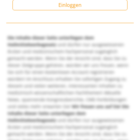
Einloggen
Die Inhalte dieser Seite unterliegen dem
Heilmittelwerbegesetz
und dürfen nur ausgewiesenen
Ärzten und medizinischem Fachpersonal zugänglich
gemacht werden. Wenn Sie der Ansicht sind, dass Sie zu
dieser Zielgruppe gehören, würden wir uns freuen, wenn
Sie sich für einen kostenlosen Account registrieren
würden! Im Anschluss erhalten Sie sofortigen Zugang zu
diesem und vielen weiteren, interessanten Inhalten zu
medizinisch-wissenschaftlichen Fachthemen! Aktuelle
News, spannende Kongressberichte, CME-Fortbildungen
und vieles mehr erwarten Sie!
Wir freuen uns auf Sie!
Die
Inhalte dieser Seite unterliegen dem
Heilmittelwerbegesetz
und dürfen nur ausgewiesenen
Ärzten und medizinischem Fachpersonal zugänglich
gemacht werden. Wenn Sie der Ansicht sind, dass Sie zu