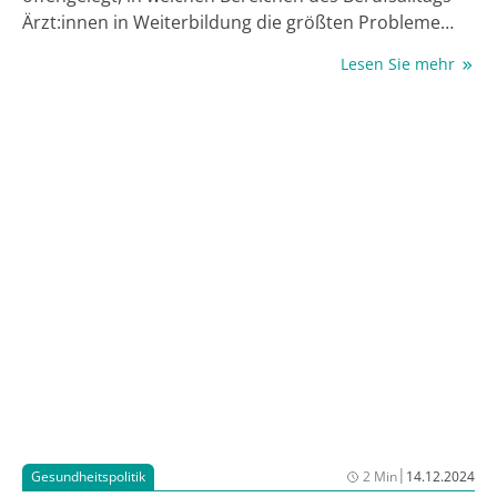
Ärzt:innen in Weiterbildung die größten Probleme
sehen: In erster Linie betrifft dies Arbeits- und
Lesen Sie mehr
Pausenzeiten, den Personalmangel, die technische
Infrastruktur und das Fehlen eines Ansprechpartners
oder einer Ansprechpartnerin für fachliche Fragen.
Aber auch mangelnde Wertschätzung und zu wenig
Freizeit machen Ärzt:innen teilweise so zu schaffen,
dass sogar über einen Berufswechsel nachgedacht
wird.
|
Gesundheitspolitik
2 Min
14.12.2024