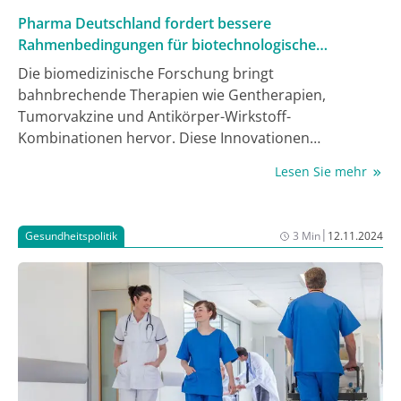
Pharma Deutschland fordert bessere
Rahmenbedingungen für biotechnologische
Innovationen
Die biomedizinische Forschung bringt
bahnbrechende Therapien wie Gentherapien,
Tumorvakzine und Antikörper-Wirkstoff-
Kombinationen hervor. Diese Innovationen
ermöglichen es, genetische Krankheitsursachen zu
Lesen Sie mehr
korrigieren, das Immunsystem gegen Tumore zu
mobilisieren und Krebszellen gezielt anzugreifen – ein
Wendepunkt in der personalisierten Medizin. Um das
|
Gesundheitspolitik
3 Min
12.11.2024
volle Potenzial dieser Innovationen auszuschöpfen,
fordert Pharma Deutschland dringend bessere
Rahmenbedingungen für Forschung und klinische
Studien in Deutschland.