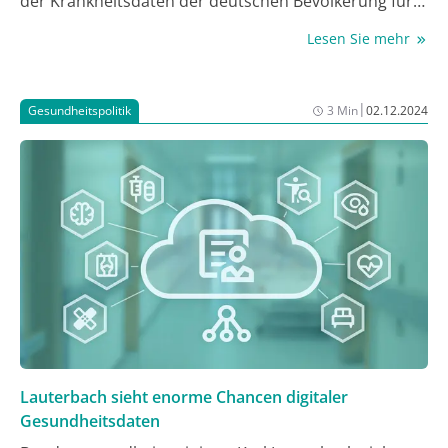
der Krankheitsdaten der deutschen Bevölkerung für
ihre kommerziellen Zwecke zu ermöglichen, fand
Lesen Sie mehr
Ende November in Berlin der Jahreskongress der
Freien Ärzteschaft statt, bei dem ganz andere Töne zu
hören waren.
|
Gesundheitspolitik
3 Min
02.12.2024
Lauterbach sieht enorme Chancen digitaler
Gesundheitsdaten