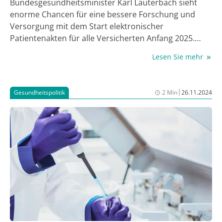
Bundesgesundheitsminister Karl Lauterbach sieht
enorme Chancen für eine bessere Forschung und
Versorgung mit dem Start elektronischer
Patientenakten für alle Versicherten Anfang 2025.
Damit könnten Daten mit weiteren Daten aus
Lesen Sie mehr
Registern und Abrechnungen der Krankenkassen
zusammengeführt werden, machte der SPD-Politiker
bei einem Kongress des Digitalverbands Bitkom in
|
Gesundheitspolitik
2 Min
26.11.2024
Berlin deutlich. „Das Interesse an diesem Datensatz
wird weltweit sehr groß sein. Es wird die Behandlung
verändern.“