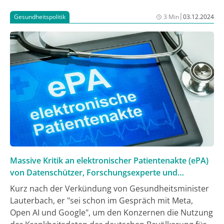
Allgemeinen“. Wegen steigender Kosten ist der
|
Gesundheitspolitik
3 Min
03.12.2024
durchschnittliche Zusatzbeitrag als
Orientierungsmarke für die Kassen für 2025 auf 2,5%
festgelegt worden – das sind 0,8%punkte mehr als
2024.
Massive Kritik an elektronischer Patientenakte (ePA)
von Datenschützer, Forschungsexperte und
Ärzteschaft
Kurz nach der Verkündung von Gesundheitsminister
Lauterbach, er "sei schon im Gespräch mit Meta,
Open AI und Google", um den Konzernen die Nutzung