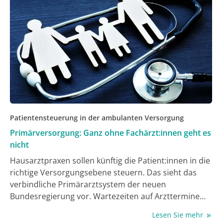
Dr. Nina Ditsch betonte. Zusätzlich unterstrichen
wurde dies durch die Verleihung der DGS-
Ehrenmitgliedschaft an die langjährige, vielseitig
engagierte Patientenvertreterin Eva Schumacher-
Wulff. Die emotionale Laudatio hielt Prof. Dr. Andreas
Schneeweiss, der (übrigens als erster Nicht-
Gynäkologe) zum Vorsitzenden der DGS gewählt
wurde.
Patientensteuerung in der ambulanten Versorgung
Primärversorgung: Ganz ohne Fachärzt:innen geht es
nicht
Hausarztpraxen sollen künftig die Patient:innen in die
richtige Versorgungsebene steuern. Das sieht das
verbindliche Primärarztsystem der neuen
Bundesregierung vor. Wartezeiten auf Arzttermine
sollen verkürzt und Facharztpraxen entlastet werden.
Lesen Sie mehr
Während die Bundesärztekammer (BÄK) und die