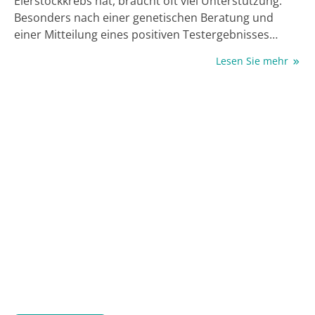
Eierstockkrebs hat, braucht oft viel Unterstützung.
Besonders nach einer genetischen Beratung und
einer Mitteilung eines positiven Testergebnisses
fühlen sich viele Frauen allein gelassen. Das macht oft
Lesen Sie mehr
großen seelischen Stress. Forschende der MHH
haben die GenE³-App entwickelt, um Betroffenen zu
helfen. Die digitale Anwendung funktioniert über
einen Chatbot und bietet sichere, personalisierte und
verlässliche Informationen rund um das Thema. Jetzt
wird die App in einer Studie auf ihre Wirksamkeit
getestet.