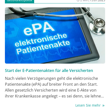
Gesundheitspolitik
2 Min
15.01.2025
Entfernung wie Inkontinenz und erektiler Dysfunktion
umzugehen.
Start der E-Patientenakten für alle Versicherten
Nach vielen Verzögerungen geht die elektronische
Patientenakte (ePA) auf breiter Front an den Start.
Allen gesetzlich Versicherten wird eine E-Akte von
ihrer Krankenkasse angelegt – es sei denn, sie lehnen
es für sich ab. Die ePA ist ein digitaler Speicher für
Lesen Sie mehr
Befunde, Laborwerte und Angaben zu Medikamenten