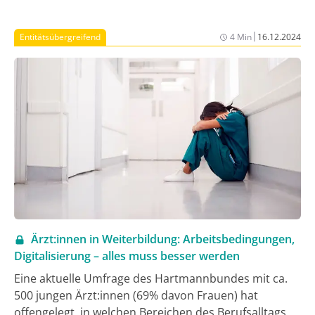
und soll die Patient:innen ein Leben lang begleiten.
Der operative Betrieb startet am 15. Januar zunächst
|
Entitätsübergreifend
4 Min
16.12.2024
in 3 Modellregionen.
Ärzt:innen in Weiterbildung: Arbeitsbedingungen,
Digitalisierung – alles muss besser werden
Eine aktuelle Umfrage des Hartmannbundes mit ca.
500 jungen Ärzt:innen (69% davon Frauen) hat
offengelegt, in welchen Bereichen des Berufsalltags