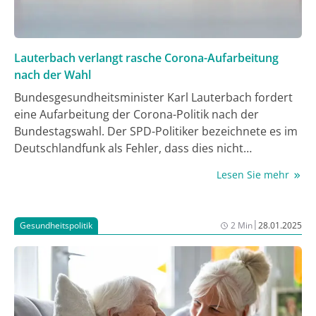
Lauterbach verlangt rasche Corona-Aufarbeitung
nach der Wahl
Bundesgesundheitsminister Karl Lauterbach fordert
eine Aufarbeitung der Corona-Politik nach der
Bundestagswahl. Der SPD-Politiker bezeichnete es im
Deutschlandfunk als Fehler, dass dies nicht
geschehen sei. Die Aufarbeitung hätte die Ampel-
Lesen Sie mehr
Regierung leisten müssten. Sie bleibe dringend
notwendig und müsse unmittelbar nach der
Regierungsbildung erfolgen. Dies sei auch notwendig,
|
Gesundheitspolitik
2 Min
28.01.2025
um bei der Bevölkerung Bereitschaft zur Akzeptanz
von Maßnahmen im Fall einer neuen Pandemie zu
erreichen.