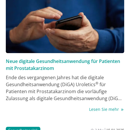
unterstützen, kann das Geld der
Entlastungsleistungen beispielsweise für
Haushaltshilfe, Begleitdienste zu Terminen oder
Betreuungsangebote verwendet werden.
Neue digitale Gesundheitsanwendung für Patienten
mit Prostatakarzinom
Ende des vergangenen Jahres hat die digitale
®
Gesundheitsanwendung (DiGA) Uroletics
für
Patienten mit Prostatakarzinom die vorläufige
Zulassung als digitale Gesundheitsanwendung (DiGA)
erhalten. Bei jährlich ca. 27.000 Patienten mit dieser
Lesen Sie mehr
Diagnose muss die Prostata operativ entfernt
werden. Die App soll die Betroffenen dabei
unterstützen, mit den Folgen der operativen
|