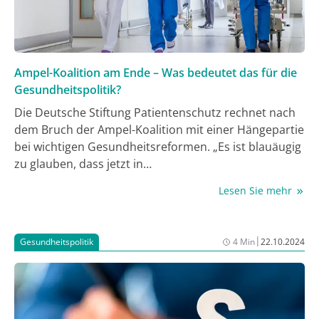
Ampel-Koalition am Ende – Was bedeutet das für die
Gesundheitspolitik?
Die Deutsche Stiftung Patientenschutz rechnet nach
dem Bruch der Ampel-Koalition mit einer Hängepartie
bei wichtigen Gesundheitsreformen. „Es ist blauäugig
zu glauben, dass jetzt in
wenigen Sitzungstagen für Patient:innen und
Lesen Sie mehr
Pflegebedürftige der parlamentarische Turbo
gezündet wird“, sagte Vorstand Eugen Brysch mit
Blick auf die anstehende vorgezogene Neuwahl.
|
Gesundheitspolitik
4 Min
22.10.2024
„Deshalb muss die Bundestagswahl jetzt schnell
kommen, um eine handlungsfähige Regierung zu
bilden.“