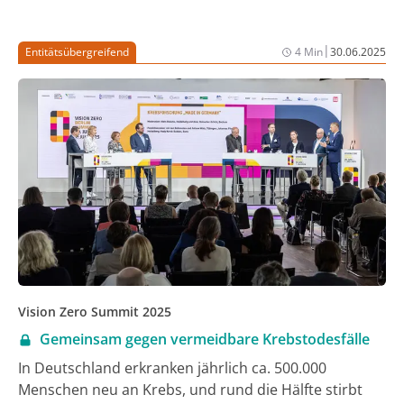
Kassenärztliche Bundesvereinigung (KBV) die Pläne
grundsätzlich unterstützen, warnt der
|
Entitätsübergreifend
4 Min
30.06.2025
Spitzenverband Fachärztinnen und Fachärzte
Deutschlands e.V. (SpiFa) wegen fehlender
Hausarztpraxen vor neuen Engpässen in der
medizinischen Versorgung. Krankenkassen wollen
deshalb auch Facharztpraxen in das
Primärarztsystem einbinden.
Vision Zero Summit 2025
Gemeinsam gegen vermeidbare Krebstodesfälle
In Deutschland erkranken jährlich ca. 500.000
Menschen neu an Krebs, und rund die Hälfte stirbt