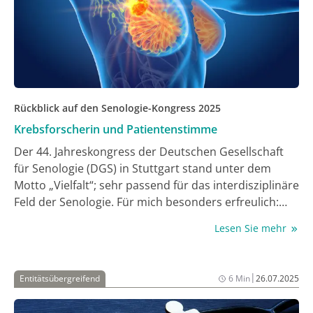
Rückblick auf den Senologie-Kongress 2025
Krebsforscherin und Patientenstimme
Der 44. Jahreskongress der Deutschen Gesellschaft
für Senologie (DGS) in Stuttgart stand unter dem
Motto „Vielfalt“; sehr passend für das interdisziplinäre
Feld der Senologie. Für mich besonders erfreulich:
Auch Patientenvertreterinnen waren ausgesprochen
Lesen Sie mehr
zahlreich vertreten und an vielen Sitzungen als
Funktionstragende im wissenschaftlichen Programm
involviert – ein starkes Zeichen für einen offenen
|
Entitätsübergreifend
6 Min
26.07.2025
Austausch auf Augenhöhe zwischen Behandelnden
und Betroffenen, wie Co-Kongresspräsidentin Prof.