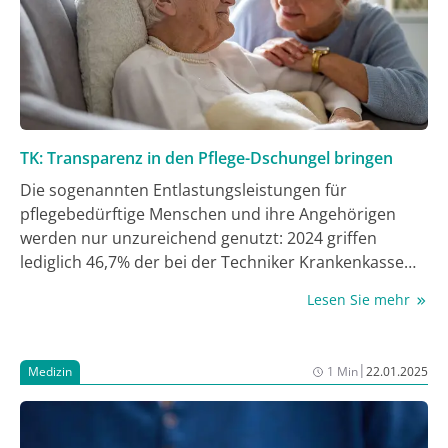
TK: Transparenz in den Pflege-Dschungel bringen
Die sogenannten Entlastungsleistungen für
pflegebedürftige Menschen und ihre Angehörigen
werden nur unzureichend genutzt: 2024 griffen
lediglich 46,7% der bei der Techniker Krankenkasse
(TK) in Rheinland-Pfalz versicherten Berechtigten auf
Lesen Sie mehr
die Entlastungsangebot von 125 Euro zurück. Dabei
werden laut Statistischem Landesamt 85% der rund
241.000 Pflegebedürftigen in Rheinland-Pfalz (Stand
|
Medizin
1 Min
22.01.2025
2021) zu Hause versorgt – häufig durch ihre
Angehörigen, die sich dadurch im Alltag großen
Herausforderungen stellen. Um diese Menschen zu