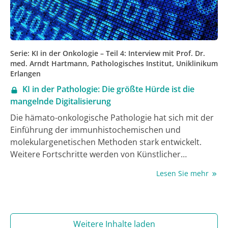
Serie: KI in der Onkologie – Teil 4: Interview mit Prof. Dr.
med. Arndt Hartmann, Pathologisches Institut, Uniklinikum
Erlangen
KI in der Pathologie: Die größte Hürde ist die
mangelnde Digitalisierung
Die hämato-onkologische Pathologie hat sich mit der
Einführung der immunhistochemischen und
molekulargenetischen Methoden stark entwickelt.
Weitere Fortschritte werden von Künstlicher
Intelligenz (KI) erwartet, denn viele Forschungsstudien
Lesen Sie mehr
zeigen das Potenzial der Algorithmen bei
verschiedensten pathologischen Aufgaben. Beim Weg
vom Potenzial in die pathologische Routine sind
jedoch noch einige Hürden zu überwinden, wie Prof.
Weitere Inhalte laden
Dr. Arndt Hartmann verrät. Er ist Direktor des