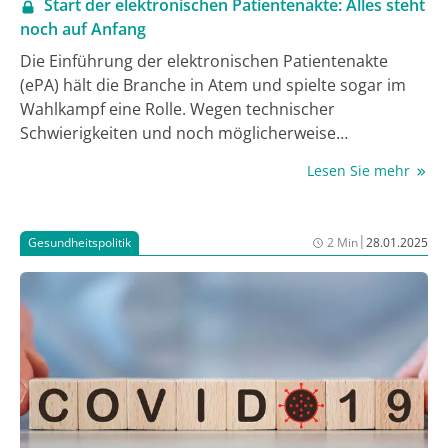
Start der elektronischen Patientenakte: Alles steht
noch auf Anfang
Die Einführung der elektronischen Patientenakte
(ePA) hält die Branche in Atem und spielte sogar im
Wahlkampf eine Rolle. Wegen technischer
Schwierigkeiten und noch möglicherweise
bestehender Sicherheitsdefizite wurde der
Lesen Sie mehr
bundesweite Roll-Out auf Anfang April verschoben.
Für onkologische Patient:innen kann die
durchgehende digitale Dokumentation von Befunden,
|
Gesundheitspolitik
2 Min
28.01.2025
Laborwerten und verordneten Medikamenten viele
Vorteile bringen. Auch die Krebsforschung setzt
große Hoffnung in die Nutzung der in der ePA
gesammelten Gesundheitsdaten.