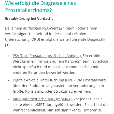
Wie erfolgt die Diagnose eines
Prostatakarzinoms?
Erstabklärung bei Verdacht
Bei einem auffälligen PSA-Wert (≥ 4 ng/ml) oder einem
verdächtigen Tastbefund in der digital-rektalen
Untersuchung (DRU) erfolgt die weiterführende Diagnostik
[1]:
PSA-Test (Prostata-spezifisches Antigen):
Ein erhöhter
Wert kann ein Hinweis auf ein Karzinom sein, ist jedoch
nicht spezifisch und muss in Zusammenschau mit
anderen Befunden bewertet werden.
Digitale-rektale Untersuchung (DRU):
Die Prostata wird
über den Enddarm abgetastet, um Veränderungen in
Größe, Konsistenz oder Struktur zu erkennen.
Multiparametrische MRT (mpMRT):
Vor jeder Biopsie
sollte eine mpMRT durchgeführt werden. Sie erhöht die
Wahrscheinlichkeit, klinisch signifikante Tumoren zu