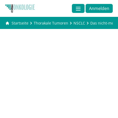
Anmelden
Startseite
Thorakale Tumoren
NSCLC
Das nicht-meta