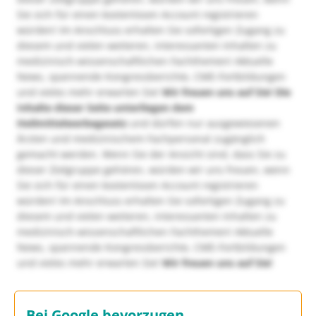
Sie sich für einen kostenlosen Account registrieren
würden! Im Anschluss erhalten Sie sofortigen Zugang zu
diesem und vielen weiteren, interessanten Inhalten zu
medizinisch-wissenschaftlichen Fachthemen! Aktuelle
News, spannende Kongressberichte, CME-Fortbildungen
und vieles mehr erwarten Sie!
Wir freuen uns auf Sie!
Die
Inhalte dieser Seite unterliegen dem
Heilmittelwerbegesetz
und dürfen nur ausgewiesenen
Ärzten und medizinischem Fachpersonal zugänglich
gemacht werden. Wenn Sie der Ansicht sind, dass Sie zu
dieser Zielgruppe gehören, würden wir uns freuen, wenn
Sie sich für einen kostenlosen Account registrieren
würden! Im Anschluss erhalten Sie sofortigen Zugang zu
diesem und vielen weiteren, interessanten Inhalten zu
medizinisch-wissenschaftlichen Fachthemen! Aktuelle
News, spannende Kongressberichte, CME-Fortbildungen
und vieles mehr erwarten Sie!
Wir freuen uns auf Sie!
Bei Google bevorzugen