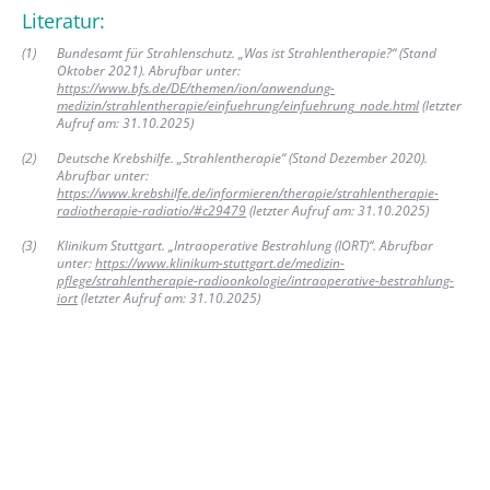
Literatur:
(
1
)
Bundesamt für Strahlenschutz. „Was ist Strahlentherapie?“ (Stand
Oktober 2021). Abrufbar unter:
https://www.bfs.de/DE/themen/ion/anwendung-
medizin/strahlentherapie/einfuehrung/einfuehrung_node.html
(letzter
Aufruf am: 31.10.2025)
(
2
)
Deutsche Krebshilfe. „Strahlentherapie“ (Stand Dezember 2020).
Abrufbar unter:
https://www.krebshilfe.de/informieren/therapie/strahlentherapie-
radiotherapie-radiatio/#c29479
(letzter Aufruf am: 31.10.2025)
(
3
)
Klinikum Stuttgart. „Intraoperative Bestrahlung (IORT)“. Abrufbar
unter:
https://www.klinikum-stuttgart.de/medizin-
pflege/strahlentherapie-radioonkologie/intraoperative-bestrahlung-
iort
(letzter Aufruf am: 31.10.2025)