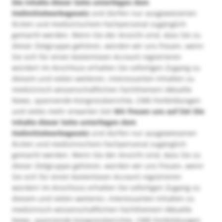
Die Inhalte dieser Seite unterliegen dem
Heilmittelwerbegesetz
und dürfen nur ausgewiesenen
Ärzten und medizinischem Fachpersonal zugänglich
gemacht werden. Wenn Sie der Ansicht sind, dass Sie zu
dieser Zielgruppe gehören, würden wir uns freuen, wenn
Sie sich für einen kostenlosen Account registrieren
würden! Im Anschluss erhalten Sie sofortigen Zugang zu
diesem und vielen weiteren, interessanten Inhalten zu
medizinisch-wissenschaftlichen Fachthemen! Aktuelle
News, spannende Kongressberichte, CME-Fortbildungen
und vieles mehr erwarten Sie!
Wir freuen uns auf Sie!
Die
Inhalte dieser Seite unterliegen dem
Heilmittelwerbegesetz
und dürfen nur ausgewiesenen
Ärzten und medizinischem Fachpersonal zugänglich
gemacht werden. Wenn Sie der Ansicht sind, dass Sie zu
dieser Zielgruppe gehören, würden wir uns freuen, wenn
Sie sich für einen kostenlosen Account registrieren
würden! Im Anschluss erhalten Sie sofortigen Zugang zu
diesem und vielen weiteren, interessanten Inhalten zu
medizinisch-wissenschaftlichen Fachthemen! Aktuelle
News, spannende Kongressberichte, CME-Fortbildungen