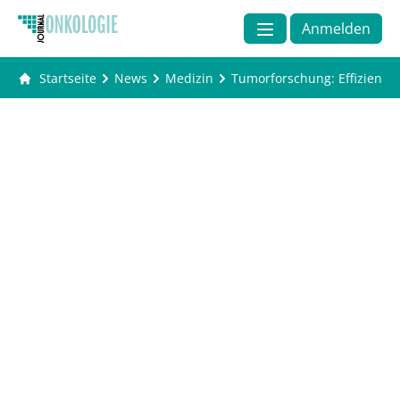
Anmelden
Startseite
News
Medizin
Tumorforschung: Effizienz d