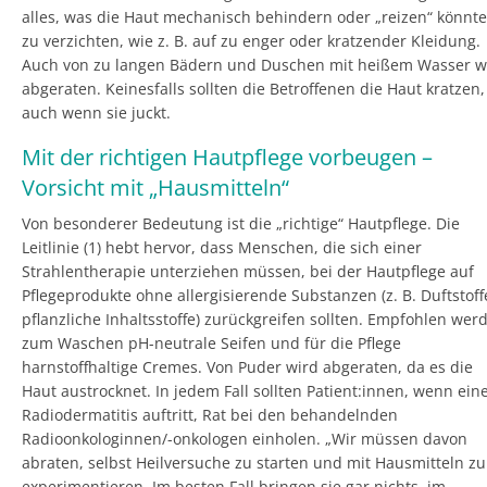
alles, was die Haut mechanisch behindern oder „reizen“ könnte
zu verzichten, wie z. B. auf zu enger oder kratzender Kleidung.
Auch von zu langen Bädern und Duschen mit heißem Wasser w
abgeraten. Keinesfalls sollten die Betroffenen die Haut kratzen,
auch wenn sie juckt.
Mit der richtigen Hautpflege vorbeugen –
Vorsicht mit „Hausmitteln“
Von besonderer Bedeutung ist die „richtige“ Hautpflege. Die
Leitlinie (1) hebt hervor, dass Menschen, die sich einer
Strahlentherapie unterziehen müssen, bei der Hautpflege auf
Pflegeprodukte ohne allergisierende Substanzen (z. B. Duftstoff
pflanzliche Inhaltsstoffe) zurückgreifen sollten. Empfohlen wer
zum Waschen pH-neutrale Seifen und für die Pflege
harnstoffhaltige Cremes. Von Puder wird abgeraten, da es die
Haut austrocknet. In jedem Fall sollten Patient:innen, wenn ein
Radiodermatitis auftritt, Rat bei den behandelnden
Radioonkologinnen/-onkologen einholen. „Wir müssen davon
abraten, selbst Heilversuche zu starten und mit Hausmitteln zu
experimentieren. Im besten Fall bringen sie gar nichts, im