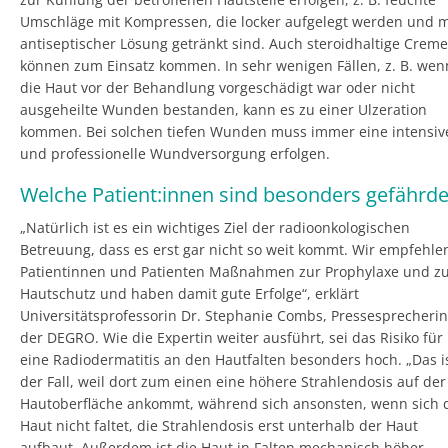
Umschläge mit Kompressen, die locker aufgelegt werden und m
antiseptischer Lösung getränkt sind. Auch steroidhaltige Crem
können zum Einsatz kommen. In sehr wenigen Fällen, z. B. wen
die Haut vor der Behandlung vorgeschädigt war oder nicht
ausgeheilte Wunden bestanden, kann es zu einer Ulzeration
kommen. Bei solchen tiefen Wunden muss immer eine intensiv
und professionelle Wundversorgung erfolgen.
Welche Patient:innen sind besonders gefährde
„Natürlich ist es ein wichtiges Ziel der radioonkologischen
Betreuung, dass es erst gar nicht so weit kommt. Wir empfehle
Patientinnen und Patienten Maßnahmen zur Prophylaxe und z
Hautschutz und haben damit gute Erfolge“, erklärt
Universitätsprofessorin Dr. Stephanie Combs, Pressesprecherin
der DEGRO. Wie die Expertin weiter ausführt, sei das Risiko für
eine Radiodermatitis an den Hautfalten besonders hoch. „Das i
der Fall, weil dort zum einen eine höhere Strahlendosis auf der
Hautoberfläche ankommt, während sich ansonsten, wenn sich 
Haut nicht faltet, die Strahlendosis erst unterhalb der Haut
aufbaut. Außerdem ist die Haut in Falten mechanisch höher