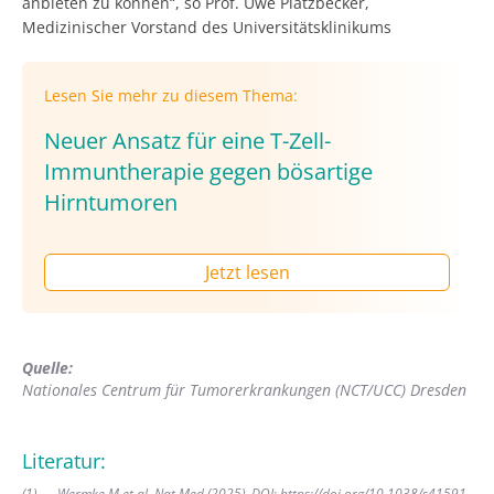
anbieten zu können“, so Prof. Uwe Platzbecker,
Medizinischer Vorstand des Universitätsklinikums
Lesen Sie mehr zu diesem Thema:
Neuer Ansatz für eine T-Zell-
Immuntherapie gegen bösartige
Hirntumoren
Jetzt lesen
Quelle:
Nationales Centrum für Tumorerkrankungen (NCT/UCC) Dresden
Literatur:
(
1
)
Wermke M et al. Nat Med (2025). DOI:
https://doi.org/10.1038/s41591-