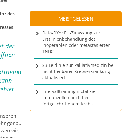
chen
n
tor des
MEISTGELESEN
resses.
Dato-DXd: EU-Zulassung zur
Erstlinienbehandlung des
et der
inoperablen oder metastasierten
TNBC
öffnen
S3-Leitlinie zur Palliativmedizin bei
nktthema
nicht heilbarer Krebserkrankung
aktualisiert
 kann
ebiet
Intervalltraining mobilisiert
Immunzellen auch bei
fortgeschrittenem Krebs
r
unseren
ehr genau
ssen wir,
ten ist.