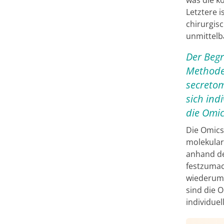
Letztere 
chirurgis
unmittelb
Der Begr
Methoden
secretom
sich ind
die Omic
Die Omics
molekular
anhand d
festzumac
wiederum 
sind die O
individuel