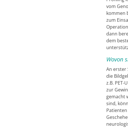
vom Genom
kommen be
zum Einsa
Operation
dann berei
dem beste
unterstüt
Wovon s
An erster
die Bildg
z.B. PET-U
zur Gewin
gemacht w
sind, könn
Patienten
Geschehen
neurologi