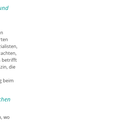
 und
in
rten
alisten,
rachten,
betrifft
in, die
ig beim
schen
n, wo