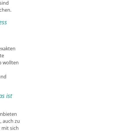
sind
chen.
ess
 exakten
te
b wollten
und
s ist
anbieten
t, auch zu
 mit sich