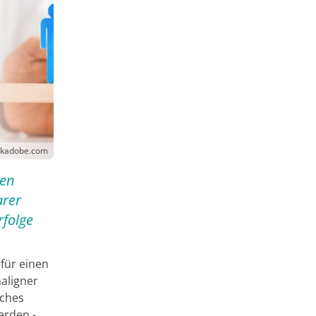
ockadobe.com
nen
arer
rfolge
 für einen
maligner
sches
erden -