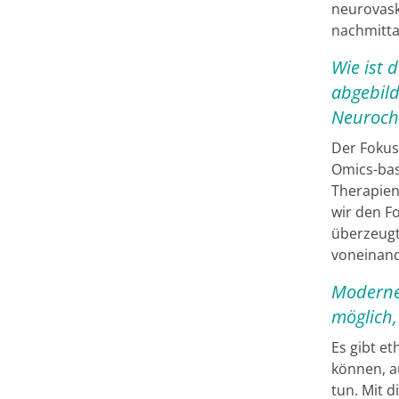
neurovask
nachmitta
Wie ist 
abgebild
Neuroch
Der Fokus 
Omics-bas
Therapien
wir den F
überzeugt
voneinand
Moderne 
möglich,
Es gibt et
können, au
tun. Mit d