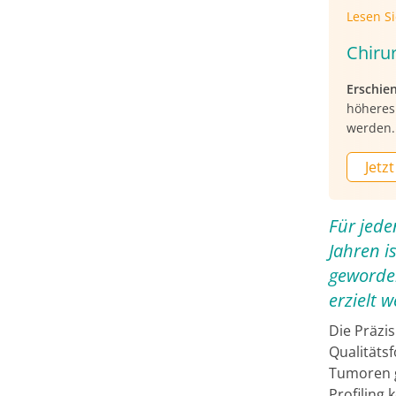
Lesen S
Chiru
Erschie
höheres
werden. 
Jetzt
Für jede
Jahren i
geworden
erzielt 
Die Präzi
Qualitäts
Tumoren g
Profiling