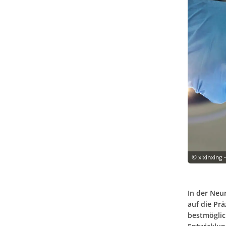
©
xixinxing
In der Neu
auf die Prä
bestmöglic