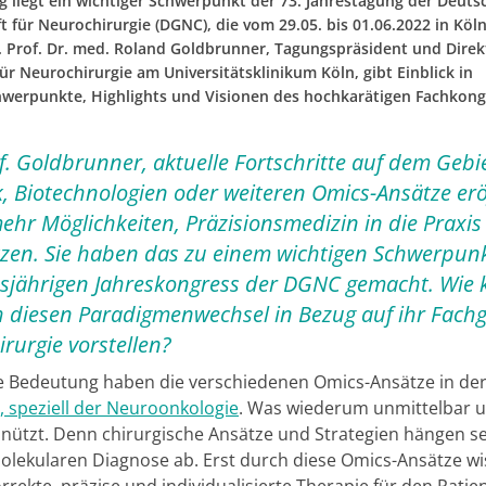
g liegt ein wichtiger Schwerpunkt der 73. Jahrestagung der Deuts
t für Neurochirurgie (DGNC), die vom 29.05. bis 01.06.2022 in Köl
t. Prof. Dr. med. Roland Goldbrunner, Tagungspräsident und Direk
ür Neurochirurgie am Universitätsklinikum Köln, gibt Einblick in
erpunkte, Highlights und Visionen des hochkarätigen Fachkong
f. Goldbrunner, aktuelle Fortschritte auf dem Gebi
 Biotechnologien oder weiteren Omics-Ansätze er
hr Möglichkeiten, Präzisionsmedizin in die Praxis
zen. Sie haben das zu einem wichtigen Schwerpu
esjährigen Jahreskongress der DGNC gemacht. Wie
 diesen Paradigmenwechsel in Bezug auf ihr Fachg
rurgie vorstellen?
e Bedeutung haben die verschiedenen Omics-Ansätze in de
, speziell der Neuroonkologie
. Was wiederum unmittelbar 
 nützt. Denn chirurgische Ansätze und Strategien hängen s
olekularen Diagnose ab. Erst durch diese Omics-Ansätze wi
rrekte, präzise und individualisierte Therapie für den Patien