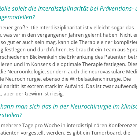
olle spielt die Interdisziplinarität bei Präventions-
agemodellen?
euer große. Die Interdisziplinarität ist vielleicht sogar das
e, was wir in den vergangenen Jahren gelernt haben. Nicht e
 so gut er auch sein mag, kann die Therapie einer komplizie
g festlegen und durchführen. Es braucht ein Team aus Spezi
erschiedenen Blickwinkeln die Erkrankung des Patienten bet
ieren und im Konsens die optimale Therapie festlegen. Dies 
 die Neuroonkologie, sondern auch die neurovaskuläre Mediz
lle Neurochirurgie, ebenso die Wirbelsäulenchirurgie. Die
plinarität ist extrem stark im Aufwind. Das ist zwar aufwend
t, aber der Gewinn ist riesig.
kann man sich das in der Neurochirurgie im klini
rstellen?
n mehrere Tage pro Woche in interdisziplinären Konferenze
Patienten vorgestellt werden. Es gibt ein Tumorboard, die