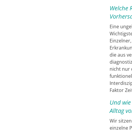
Welche R
Vorhers
Eine ungeh
Wichtigst
Einzelner,
Erkrankun
die aus v
diagnostiz
nicht nur
funktione
Interdiszi
Faktor Zei
Und wie 
Alltag vo
Wir sitze
einzelne 