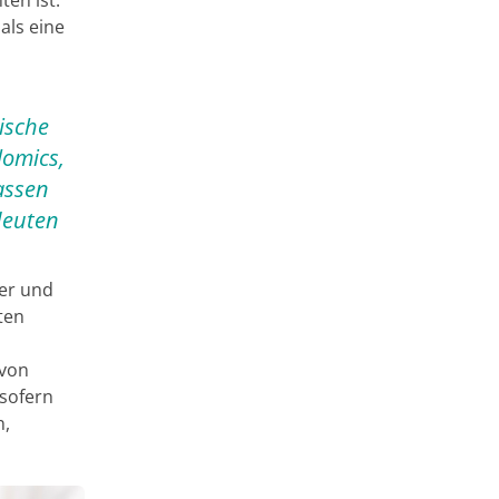
als eine
gische
lomics,
assen
deuten
er und
ten
avon
nsofern
n,