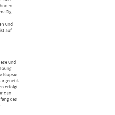
thoden
emäßig
nen und
ist auf
mnese und
gebung,
e Biopsie
largenetik
n erfolgt
ür den
nfang des
e