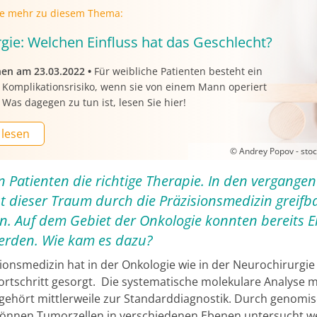
ie mehr zu diesem Thema:
rgie: Welchen Einfluss hat das Geschlecht?
nen am 23.03.2022
•
Für weibliche Patienten besteht ein
 Komplikationsrisiko, wenn sie von einem Mann operiert
Was dagegen zu tun ist, lesen Sie hier!
 lesen
© Andrey Popov - st
n Patienten die richtige Therapie. In den vergange
st dieser Traum durch die Präzisionsmedizin greifb
. Auf dem Gebiet der Onkologie konnten bereits E
werden. Wie kam es dazu?
sionsmedizin hat in der Onkologie wie in der Neurochirurgie
fortschritt gesorgt. Die systematische molekulare Analyse 
ehört mittlerweile zur Standarddiagnostik. Durch genomi
 können Tumorzellen in verschiedenen Ebenen untersucht w