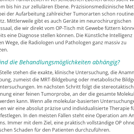
 bis hin zur zellulären Ebene. Präzisionsmedizinische Me
i der Aufarbeitung zahlreicher Tumorarten schon routin
tz. Mittlerweile gibt es auch Geräte im neurochirurgischen
ssaal, die wir direkt vom OP-Tisch mit Gewebe füttern kön
ts eine Diagnose stellen können. Die Künstliche Intelligenz 
n Wege, die Radiologen und Pathologen ganz massiv zu
zen.
ind die Behandlungsmöglichkeiten abhängig?
 Stelle stehen die exakte, klinische Untersuchung, die Ana
ebung, zumeist die MRT-Bildgebung oder metabolische Bild
ntersuchungen. Im nächsten Schritt folgt die stereotaktisch
nung einer feinen Tumorprobe, an der die gesamte Moleku
erden kann. Wenn alle molekular-basierten Untersuchunge
en wir eine absolut präzise und individualisierte Therapie f
 festlegen. In den meisten Fällen steht eine Operation am A
s. Immer mit dem Ziel, eine praktisch vollständige OP ohn
schen Schaden für den Patienten durchzuführen.