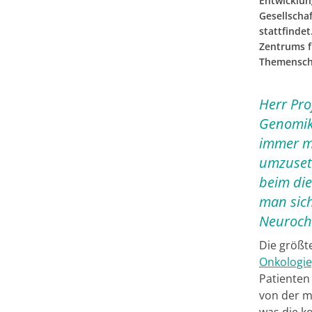
Entwicklun
Gesellschaf
stattfinde
Zentrums f
Themenschw
Herr Pro
Genomik,
immer me
umzuset
beim di
man sich
Neurochi
Die größt
Onkologie
Patienten
von der m
was die ko