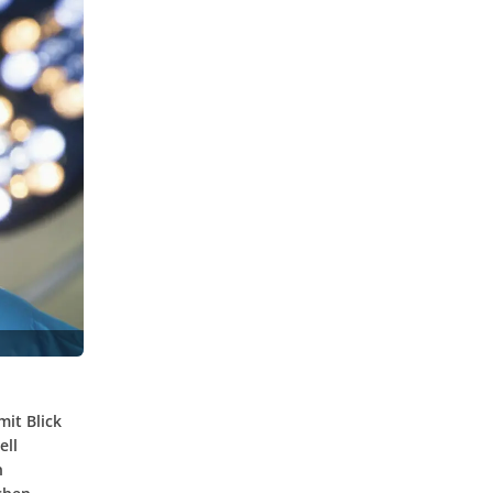
mit Blick
ell
n