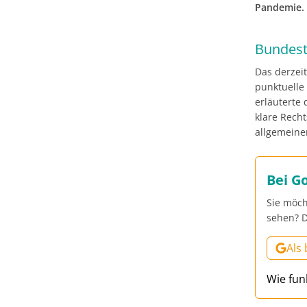
Pandemie.
Bundest
Das derzeit
punktuelle
erläuterte 
klare Rech
allgemeine
Bei G
Sie möch
sehen? D
Als
Wie fun