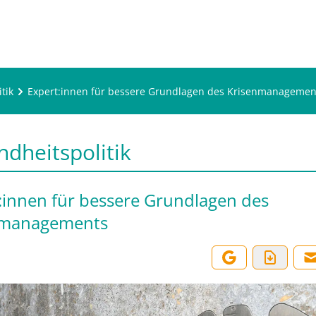
tik
Expert:innen für bessere Grundlagen des Krisenmanagemen
dheitspolitik
:innen für bessere Grundlagen des
nmanagements