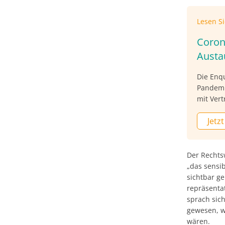
Lesen S
Coron
Austa
Die Enq
Pandemie
mit Vert
vor all
Jetzt
Ländere
Ausschüs
Hopperm
zu bekom
Der Rechts
wir könn
„das sensi
sichtbar g
repräsenta
sprach sich
gewesen, w
wären.