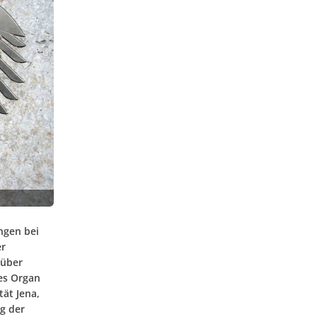
ngen bei
er
nüber
tes Organ
tät Jena,
g der