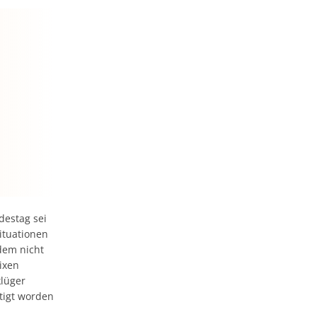
destag sei
ituationen
dem nicht
ixen
klüger
tigt worden