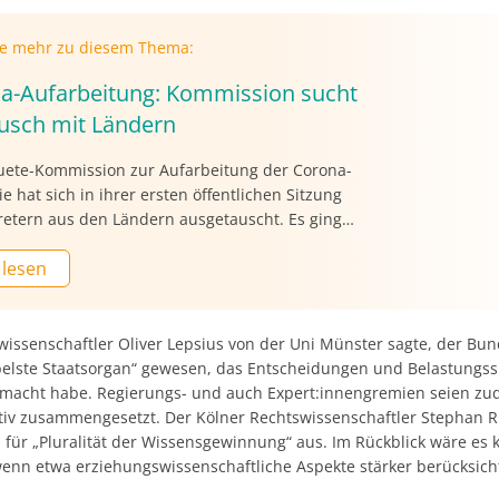
ie mehr zu diesem Thema:
a-Aufarbeitung: Kommission sucht
usch mit Ländern
uete-Kommission zur Aufarbeitung der Corona-
 hat sich in ihrer ersten öffentlichen Sitzung
retern aus den Ländern ausgetauscht. Es ging
em um die Erfahrungen der Analyse auf
 lesen
bene, auf der es ähnliche Kommissionen und
se gibt. Die Vorsitzende Franziska
ann (CDU) hofft dadurch einen „breiten Blick“
men, sagte sie vor der Sitzung. „Ich glaube,
wissenschaftler Oliver Lepsius von der Uni Münster sagte, der Bun
en lernen, welchen Fokus sie gelegt haben.“
belste Staatsorgan“ gewesen, das Entscheidungen und Belastungss
emacht habe. Regierungs- und auch Expert:innengremien seien zu
tiv zusammengesetzt. Der Kölner Rechtswissenschaftler Stephan R
 für „Pluralität der Wissensgewinnung“ aus. Im Rückblick wäre es 
enn etwa erziehungswissenschaftliche Aspekte stärker berücksich