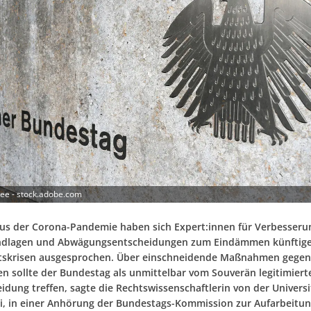
ee - stock.adobe.com
aus der Corona-Pandemie haben sich Expert:innen für Verbesseru
ndlagen und Abwägungsentscheidungen zum Eindämmen künftig
tskrisen ausgesprochen. Über einschneidende Maßnahmen gege
en sollte der Bundestag als unmittelbar vom Souverän legitimier
idung treffen, sagte die Rechtswissenschaftlerin von der Universi
ki, in einer Anhörung der Bundestags-Kommission zur Aufarbeitun