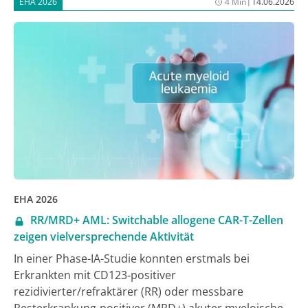
|
EHA 2026
4 Min
14.06.2026
vorgestellte Phase-III-Studie frontMIND nahelegt [1].
EHA 2026
RR/MRD+ AML: Switchable allogene CAR-T-Zellen
zeigen vielversprechende Aktivität
In einer Phase-IA-Studie konnten erstmals bei
Erkrankten mit CD123‑positiver
rezidivierter/refraktärer (RR) oder messbare