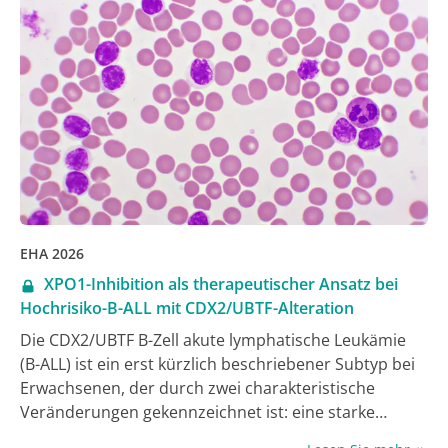
verbessern, ist es wichtig zu verstehen, wie sich ein
Rezidiv auf die gesundheitsbezogene Lebensqualität
auswirkt. Eine auf dem Kongress der European
Hematology Association (EHA) präsentierte Studie mit
872 Langzeitüberlebenden zeigt nun: Während
globale Gesundheit und körperliche
Funktionsfähigkeit bei Patient:innen mit und ohne
Rezidiv ähnlich sind, berichten Rezidiv-Überlebende
über eine konsistent höhere Symptombelastung,
selbst mehr als ein Jahrzehnt nach der Diagnose.
EHA 2026
XPO1-Inhibition als therapeutischer Ansatz bei
Hochrisiko-B-ALL mit CDX2/UBTF-Alteration
Die CDX2/UBTF B-Zell akute lymphatische Leukämie
(B-ALL) ist ein erst kürzlich beschriebener Subtyp bei
Erwachsenen, der durch zwei charakteristische
Veränderungen gekennzeichnet ist: eine starke
ektopische Expression des CDX2-Gens und das