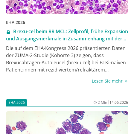
EHA 2026
Brexu-cel beim RR MCL: Zellprofil, frühe Expansion
und Ausgangsmerkmale in Zusammenhang mit der
Ansprechdauer
Die auf dem EHA-Kongress 2026 präsentierten Daten
der ZUMA-2-Studie (Kohorte 3) zeigen, dass
Brexucabtagen-Autoleucel (brexu cel) bei BTKi-naiven
Patient:innen mit rezidiviertem/refraktärem
Mantelzelllymphom (RR MCL) hohe Ansprechraten
Lesen Sie mehr
erzielt. Anhaltende Remissionen (18 Monate) wurden
über alle Krankheitsstadien hinweg beobachtet (1).
|
EHA 2026
2 Min
14.06.2026