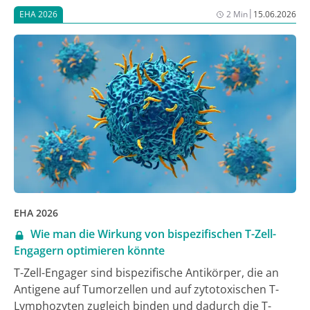
R-Pola-mini-CHP ersetzt Pola dabei das Zytostatikum
|
EHA 2026
2 Min
15.06.2026
Vincristin in R-mini-CHOP, dem Behandlungsstandard
für ältere gebrechliche Population [1]. Erste Daten der
Studie, die beide Kombinationsregime direkt
miteinander vergleicht, seien ermutigend, berichtete
Prof. Dr. Mats Jerkeman von der Lund University in
Lund, Schweden, beim Jahreskongress der European
Hematology Association (EHA) 2026 [2].
EHA 2026
Wie man die Wirkung von bispezifischen T-Zell-
Engagern optimieren könnte
T-Zell-Engager sind bispezifische Antikörper, die an
Antigene auf Tumorzellen und auf zytotoxischen T-
Lymphozyten zugleich binden und dadurch die T-