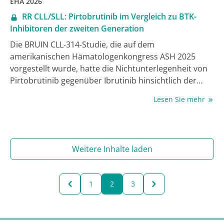
EHA 2026
RR CLL/SLL: Pirtobrutinib im Vergleich zu BTK-
Inhibitoren der zweiten Generation
Die BRUIN CLL-314-Studie, die auf dem
amerikanischen Hämatologenkongress ASH 2025
vorgestellt wurde, hatte die Nichtunterlegenheit von
Pirtobrutinib gegenüber Ibrutinib hinsichtlich der
Gesamtansprechrate (ORR) bei Patient:innen mit
Lesen Sie mehr
rezidivierter oder refraktärer (RR) chronischer
lymphatischer Leukämie (CLL) und kleinem
lymphozytären Lymphom (SLL) gezeigt. Während des
EHA-Kongresses wurde nun eine Studie vorgestellt,
Weitere Inhalte laden
die den Vergleich der Wirksamkeit und der Sicherheit
von Pirtobrutinib zu den BTK-Inhibitoren der zweiten
Generation im Fokus hatte.
1
2
3