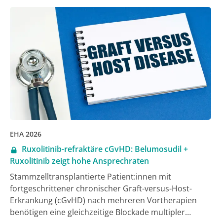
Phase-II-Studie OPTI-AML wurde das Standardschema
erstmals direkt mit einer verkürzten Ven-Applikation
über 14 Tage (AV14) verglichen. Wie beim
Jahreskongress der European Hematology
Association (EHA) 2026 zu hören war, war das
verkürzte Schema dem Standard im Hinblick auf die
nach 2 Zyklen erreichte Rate an kompletten
Remissionen (CR) nicht gleichwertig, zumindest nicht
bei bestimmten molekularen Subgruppen [1].
EHA 2026
Ruxolitinib-refraktäre cGvHD: Belumosudil +
Ruxolitinib zeigt hohe Ansprechraten
Stammzelltransplantierte Patient:innen mit
fortgeschrittener chronischer Graft-versus-Host-
Erkrankung (cGvHD) nach mehreren Vortherapien
benötigen eine gleichzeitige Blockade multipler