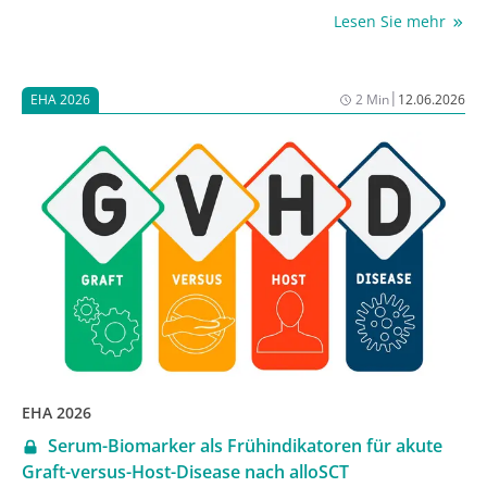
Signalwege. Eine auf dem EHA präsentierte
Lesen Sie mehr
multizentrische Studie belegt die Wirksamkeit und
Sicherheit der dualen JAK/ROCK-Inhibition bei
Patient:innen mit mehrfach vorbehandelter,
|
EHA 2026
2 Min
12.06.2026
Ruxolitinib-refraktärer cGvHD [1].
EHA 2026
Serum-Biomarker als Frühindikatoren für akute
Graft-versus-Host-Disease nach alloSCT