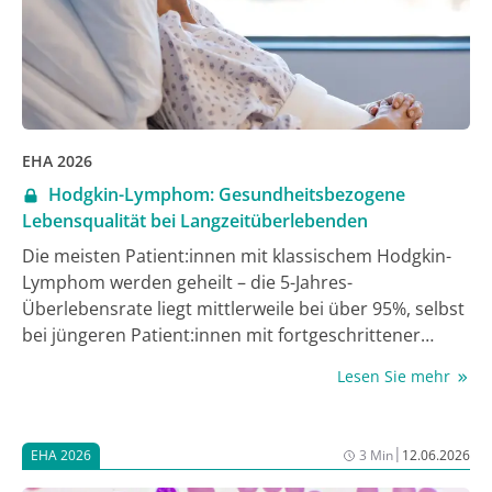
EHA 2026
Hodgkin-Lymphom: Gesundheitsbezogene
Lebensqualität bei Langzeitüberlebenden
Die meisten Patient:innen mit klassischem Hodgkin-
Lymphom werden geheilt – die 5-Jahres-
Überlebensrate liegt mittlerweile bei über 95%, selbst
bei jüngeren Patient:innen mit fortgeschrittener
Erkrankung. Allerdings erleiden etwa 10% innerhalb
Lesen Sie mehr
der ersten fünf Jahre ein Rezidiv und benötigen dann
intensive Salvage-Chemotherapie mit
Hochdosistherapie und autologer
|
EHA 2026
3 Min
12.06.2026
Stammzelltransplantation. Um die Nachsorge zu