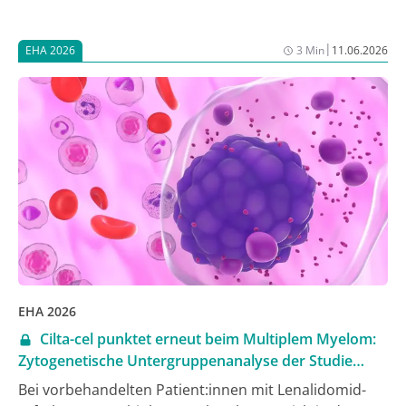
deutliche Verlängerung des progressionsfreien
Überlebens (PFS) im BPd-Arm. Während des EHA-
|
EHA 2026
3 Min
11.06.2026
Kongresses wurde eine Post-hoc-Analyse der
Patient:innen vorgestellt, die im BPd-Arm der DREAM-
8-Studie sehr lange überlebt hatten [1].
EHA 2026
Cilta-cel punktet erneut beim Multiplem Myelom:
Zytogenetische Untergruppenanalyse der Studie
CARTITUDE-4
Bei vorbehandelten Patient:innen mit Lenalidomid-