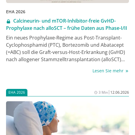
EHA 2026
Calcineurin- und mTOR-Inhibitor-freie GvHD-
Prophylaxe nach alloSCT – frühe Daten aus Phase-I/II
Ein neues Prophylaxe-Regime aus Post-Transplant-
Cyclophosphamid (PTC), Bortezomib und Abatacept
(=ABC) soll die Graft-versus-Host-Erkrankung (GvHD)
nach allogener Stammzelltransplantation (alloSCT)
verhindern – ohne Calcineurin- oder mTOR-
Lesen Sie mehr
Inhibitoren und mit einer geplanten Gesamtdauer
von nur 4 Wochen. In der laufenden Phase-I/II-Studie
(NCT06681922)* waren akute und chronische GvHD-
|
EHA 2026
3 Min
12.06.2026
Raten bislang niedrig; eine PTC-Dosisreduktion ging
mit schnellerem Engraftment einher, ohne dass in
den bislang verfügbaren Daten Nachteile bei GvHD,
Rezidiv oder Immunrekonstitution sichtbar wurden
[1].