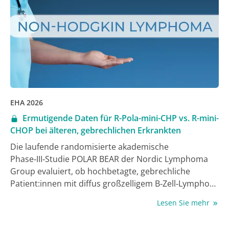
EHA 2026
Ermutigende Daten für R-Pola-mini-CHP vs. R-mini-
CHOP bei älteren, gebrechlichen Erkrankten
Die laufende randomisierte akademische
Phase‑III‑Studie POLAR BEAR der Nordic Lymphoma
Group evaluiert, ob hochbetagte, gebrechliche
Patient:innen mit diffus großzelligem B‑Zell‑Lymphom
(DLBCL) vom Einbeziehen des Antikörper-Wirkstoff-
Lesen Sie mehr
Konjugats (ADC) Polatuzumab Vedotin (Pola) in die
erste Behandlungslinie profitieren können. Im Regime