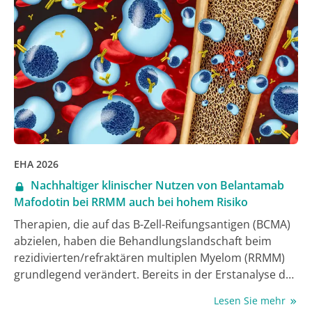
Therapie mit dem BTKi Ibrutinib eine
Resistenzmutation nachgewiesen wurde, erhielten
zusätzlich Venetoclax. Dies führte zur
Rückentwicklung der Mutationen, verlängerte das
progressionsfreie Überleben (PFS) und ermöglichte
den Erkrankten außerdem ein Absetzen der Therapie
[1].
EHA 2026
Nachhaltiger klinischer Nutzen von Belantamab
Mafodotin bei RRMM auch bei hohem Risiko
Therapien, die auf das B-Zell-Reifungsantigen (BCMA)
abzielen, haben die Behandlungslandschaft beim
rezidivierten/refraktären multiplen Myelom (RRMM)
grundlegend verändert. Bereits in der Erstanalyse der
DREAMM-8-Studie, in der Belantamab Mafodotin
Lesen Sie mehr
(BPd) untersucht worden war, zeigte sich eine