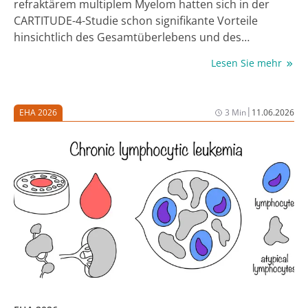
refraktärem multiplem Myelom hatten sich in der
CARTITUDE-4-Studie schon signifikante Vorteile
hinsichtlich des Gesamtüberlebens und des
progressionsfreien Überlebens durch Ciltacabtagene
Lesen Sie mehr
Autoleucel (Cilta-cel) gezeigt [1]. Während des EHA-
Kongresses wurde eine Subgruppenanalyse dieser
Studie von Patient:innen vorgestellt, die ein hohes
|
EHA 2026
3 Min
11.06.2026
zytogenetisches Risiko hatten und eine
Überbrückungstherapie bekommen hatten [2].