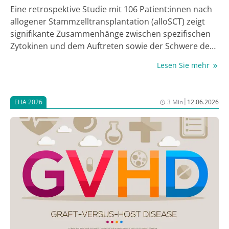
Eine retrospektive Studie mit 106 Patient:innen nach
allogener Stammzelltransplantation (alloSCT) zeigt
signifikante Zusammenhänge zwischen spezifischen
Zytokinen und dem Auftreten sowie der Schwere der
akuten GvHD. Besonders sST2 (soluble Suppression
Lesen Sie mehr
of Tumorigenicity 2) erwies sich als
vielversprechender prädiktiver Marker über alle
untersuchten Zeitpunkte [1].
|
EHA 2026
3 Min
12.06.2026