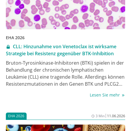
(ctDNA) zu Therapiebeginn und longitudinal als
prognostische Biomarker identifiziert und zur
Vorhersage langfristiger Therapieergebnisse genutzt
werden. Glofit-GemOx blieb gegenüber R-GemOx
überlegen wirksam, unabhängig vom Status der
EHA 2026
Biomarker [2].
CLL: Hinzunahme von Venetoclax ist wirksame
Strategie bei Resistenz gegenüber BTK-Inhibition
Bruton-Tyrosinkinase-Inhibitoren (BTKi) spielen in der
Behandlung der chronischen lymphatischen
Leukämie (CLL) eine tragende Rolle. Allerdings können
Resistenzmutationen in den Genen BTK und PLCG2
zur Resistenz gegenüber BTKi und zur Progression
Lesen Sie mehr
der Erkrankung führen. Eine beim Jahreskongress der
European Hematology Association (EHA) 2026
vorgestellte Phase-II-Studie untersuchte eine
|
EHA 2026
3 Min
11.06.2026
Strategie, dieser Resistenzbildung proaktiv zu
begegnen. Erkrankte mit CLL, bei denen unter