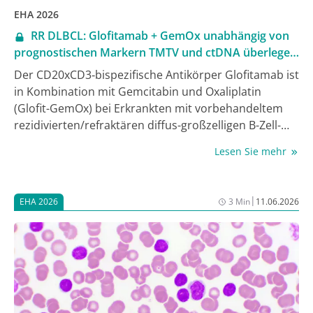
EHA 2026
RR DLBCL: Glofitamab + GemOx unabhängig von
prognostischen Markern TMTV und ctDNA überlegen
wirksam
Der CD20xCD3‑bispezifische Antikörper Glofitamab ist
in Kombination mit Gemcitabin und Oxaliplatin
(Glofit-GemOx) bei Erkrankten mit vorbehandeltem
rezidivierten/refraktären diffus-großzelligen B-Zell-
Lymphom (RR DLBCL) zugelassen, die nicht für eine
Lesen Sie mehr
autologe Stammzelltransplantation (ASZT) infrage
kommen. Grundlage bildete die Phase-III-Studie
STARGLO, die nach 3 Jahren signifikante
|
EHA 2026
3 Min
11.06.2026
Verbesserungen von Gesamtüberleben (OS) und
progressionsfreiem Überleben (PFS) vs. Rituximab-
GemOx (R‑GemOx) gezeigt hatte [1]. In einer aktuellen
STARGLO-Analyse, vorgestellt beim Jahreskongress
der European Hematology Association (EHA) 2026,
konnten die Marker basales totales metabolisches
Tumorvolumen (TMTV) und zirkulierende Tumor‑DNA