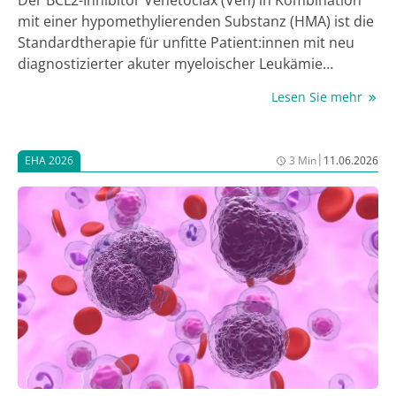
mit einer hypomethylierenden Substanz (HMA) ist die
Standardtherapie für unfitte Patient:innen mit neu
diagnostizierter akuter myeloischer Leukämie
(ND‑AML); Ven wird dabei üblicherweise über 28 Tage
Lesen Sie mehr
pro Zyklus gegeben [1]. Um sich der bestmöglichen
Ven-Dauer über verschiedene Risikogruppen von ND-
AML-Erkrankten hinweg anzunähern, führten
|
EHA 2026
3 Min
11.06.2026
Forschende der Mayo Clinic, Rochester, MN, USA, eine
retrospektive Untersuchung zu Überlebens-
Outcomes unter üblicher und verkürzter Ven-Dauer
durch. Die Daten wurden beim Jahreskongress der
European Hematology Association (EHA) als Poster
vorgestellt [2].