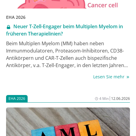
EHA 2026
Neuer T-Zell-Engager beim Multiplen Myelom in
früheren Therapielinien?
Beim Multiplen Myelom (MM) haben neben
Immunmodulatoren, Proteasom-Inhibitoren, CD38-
Antikörpern und CAR-T-Zellen auch bispezifische
Antikörper, v.a. T-Zell-Engager, in den letzten Jahren
die Therapie umgekrempelt. Talquetamab, bisher in
Lesen Sie mehr
späteren Therapielinien eingesetzt, scheint einer bei
der Jahrestagung der European Hematology
Association (EHA) in Stockholm vorgestellten Phase-
|
EHA 2026
4 Min
12.06.2026
III-Studie zufolge auch in frühen Stadien
bemerkenswerten Erfolg zu haben [1].