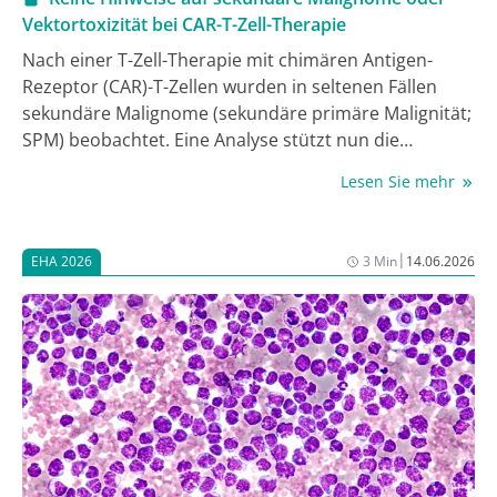
Vektortoxizität bei CAR-T-Zell-Therapie
Nach einer T-Zell-Therapie mit chimären Antigen-
Rezeptor (CAR)-T-Zellen wurden in seltenen Fällen
sekundäre Malignome (sekundäre primäre Malignität;
SPM) beobachtet. Eine Analyse stützt nun die
langfristige Sicherheit einer CAR-T-Zell-Therapie mit
Lesen Sie mehr
Lisocabtagene Maraleucel (Liso-cel) oder
Idecabtagene Vicleucel (Ide-cel) bei > 1.300
Patient:innen und einem klinischen Follow-up von
|
EHA 2026
3 Min
14.06.2026
über 8 Jahren, ergänzt um Daten von rund 12.000
Patient:innen aus Post-Marketing-Studien. Es gab
keine Hinweise für SPM mit einem T-Zell-Ursprung
oder für eine Toxizität der lentiviralen Vektoren (LVV).
Die Ergebnisse wurden im Rahmen eines Posters auf
dem EHA-Kongress präsentiert [1].