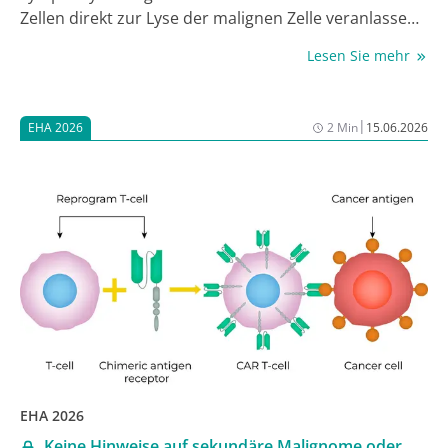
Zellen direkt zur Lyse der malignen Zelle veranlassen
– so zumindest die Theorie. Die Wirkung ist aber nicht
Lesen Sie mehr
sicher vorherzusagen, was einerseits an Escape-
Mechanismen der Tumorzellen liegen, andererseits
aber auch durch Hemmung der T-Zellen bedingt sein
|
EHA 2026
2 Min
15.06.2026
kann. Chinesisch-amerikanische Hämatologen haben
einen solchen T-Zell-intrinsischen inhibitorischen
Mechanismus aufgeklärt und die Ergebnisse bei der
Jahrestagung der European Hematology Association
(EHA) in Stockholm vorgestellt.
EHA 2026
Keine Hinweise auf sekundäre Malignome oder