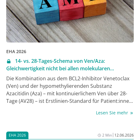
EHA 2026
14- vs. 28-Tages-Schema von Ven/Aza:
Gleichwertigkeit nicht bei allen molekularen
Subgruppen
Die Kombination aus dem BCL2-Inhibitor Venetoclax
(Ven) und der hypomethylierenden Substanz
Azacitidin (Aza) – mit kontinuierlichem Ven über 28-
Tage (AV28) – ist Erstlinien-Standard für Patient:innen
mit akuter myeloischer Leukämie (AML), die für eine
Lesen Sie mehr
intensive Chemotherapie nicht geeignet sind. Im
klinischen Alltag wird Ven allerdings häufig mit
verkürzter Dauer verabreicht, ohne dass dafür
|
EHA 2026
2 Min
12.06.2026
belastbare Evidenz vorliegt. In der randomisierten