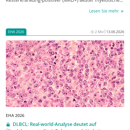
Resterkrankung‑positiver (MRD+) akuter myeloischer
Leukämie (AML) mit Hilfe einer gegen CD123
Lesen Sie mehr
gerichteten „switchable“ allogenen CAR‑T‑Technologie
tiefe und anhaltende Remissionen bei handhabbarem
Sicherheitsprofil erreicht werden. Prof. Dr. Martin
|
EHA 2026
2 Min
13.06.2026
Wermke vom Universitätsklinikum Carl Gustav Carus
Dresden stellte die aus seiner Sicht „extrem
vielversprechenden“ Daten beim Jahreskongress der
European Hematology Association (EHA) 2026 als Late
Breaking Abstract vor [1].
EHA 2026
DLBCL: Real-world-Analyse deutet auf