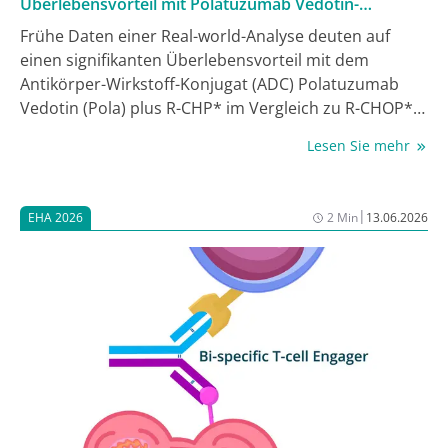
Überlebensvorteil mit Polatuzumab Vedotin-
Kombination in asiatischer Studienkohorte hin
Frühe Daten einer Real-world-Analyse deuten auf
einen signifikanten Überlebensvorteil mit dem
Antikörper-Wirkstoff-Konjugat (ADC) Polatuzumab
Vedotin (Pola) plus R-CHP* im Vergleich zu R-CHOP**
bei asiatischen Patient:innen mit diffusem
Lesen Sie mehr
großzelligem B-Zell-Lymphom (DLBCL) hin,
insbesondere bei hohem Risikoprofil (IPI-Score 3 –5)
und beim nicht keimzentrumsartigen (GCB)-Subtyp.
|
EHA 2026
2 Min
13.06.2026
Die Ergebnisse wurden im Rahmen eines Posters auf
dem EHA-Kongress vorgestellt [1].