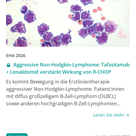
EHA 2026
Aggressive Non-Hodgkin-Lymphome: Tafasitamab
+ Lenalidomid verstärkt Wirkung von R-CHOP
Es kommt Bewegung in die Erstlinientherapie
aggressiver Non-Hodgkin-Lymphome: Patient:innen
mit diffus großzelligem B-Zell-Lymphom (DLBCL)
sowie anderen hochgradigen B-Zell-Lymphomen
(HGBL) profitieren von der Zugabe von Tafasitamab
Lesen Sie mehr
und Lenalidomid zum 2 Jahrzehnte alten Standard R-
CHOP, wie die bei der Jahrestagung der European
Hematology Association (EHA) in Stockholm