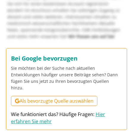
Sie sich für einen kostenlosen Account registrieren
würden! Im Anschluss erhalten Sie sofortigen Zugang zu
diesem und vielen weiteren, interessanten Inhalten zu
medizinisch-wissenschaftlichen Fachthemen! Aktuelle
News, spannende Kongressberichte, CME-Fortbildungen
und vieles mehr erwarten Sie!
Wir freuen uns auf Sie!
Bei Google bevorzugen
Sie möchten bei der Suche nach aktuellen
Entwicklungen häufiger unsere Beiträge sehen? Dann
fügen Sie uns jetzt zu Ihren bevorzugten Quellen
hinzu.
Als bevorzugte Quelle auswählen
Wie funktioniert das? Häufige Fragen:
Hier
erfahren Sie mehr