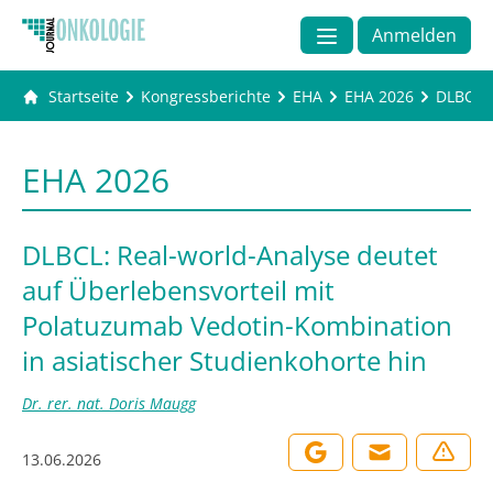
Anmelden
Startseite
Kongressberichte
EHA
EHA 2026
DLBCL: 
EHA 2026
DLBCL: Real-world-Analyse deutet
auf Überlebensvorteil mit
Polatuzumab Vedotin-Kombination
in asiatischer Studienkohorte hin
Dr. rer. nat. Doris Maugg
13.06.2026