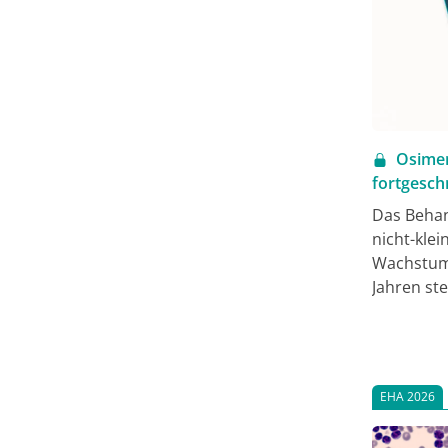
Osimer
fortgesch
Das Behan
nicht-kle
Wachstums
Jahren ste
fortgeschr
Osimertini
Basis der
Entscheidu
EHA 2026