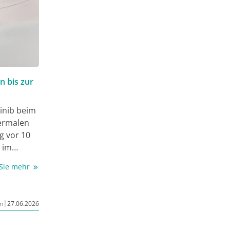
n bis zur
inib beim
dermalen
g vor 10
e im
 Sie mehr
 er auf
n die
|
n
27.06.2026