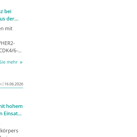
z bei
us der
en mit
/HER2-
 CDK4/6-
 Therapie
 Sie mehr
halten.
richtete
|
n
16.06.2026
8
mit hohem
n Einsatz
 Phase-II-
-
ikörpers