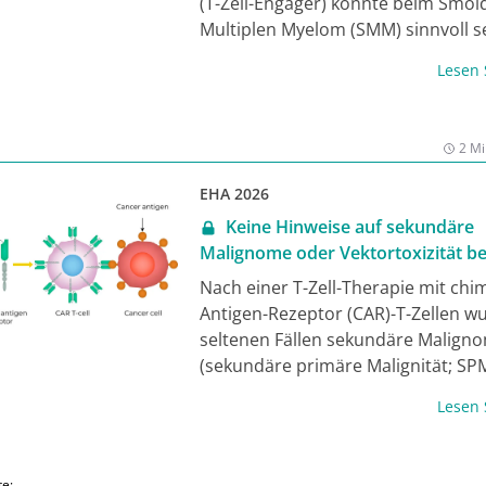
(T-Zell-Engager) könnte beim Smol
Multiplen Myelom (SMM) sinnvoll se
diesem Zeitpunkt das Immunsyste
Lesen
durch vorangegangene Therapien
beeinträchtigt ist. In der Phase-II-S
ERASMM wurde der T-Zell-Engager
2 Mi
Elranatamab (Elra; anti-BCMA-/anti
Antikörper) bei Patient:innen mit
EHA 2026
untersucht. Erste Ergebnisse präse
Keine Hinweise auf sekundäre
Dr. Cyrille Touzeau, Nantes, Frankr
Malignome oder Vektortoxizität be
dem EHA-Kongress [1].
Zell-Therapie
Nach einer T-Zell-Therapie mit ch
Antigen-Rezeptor (CAR)-T-Zellen w
seltenen Fällen sekundäre Malign
(sekundäre primäre Malignität; SP
beobachtet. Eine Analyse stützt nu
Lesen
langfristige Sicherheit einer CAR-T-Z
Therapie mit Lisocabtagene Maraleu
cel) oder Idecabtagene Vicleucel (Id
te: