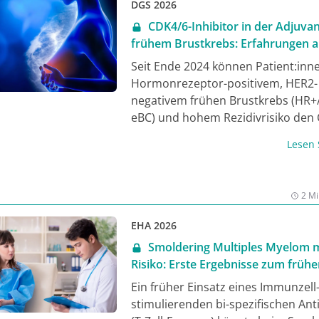
DGS 2026
CDK4/6-Inhibitor in der Adjuvan
frühem Brustkrebs: Erfahrungen a
Praxis
Seit Ende 2024 können Patient:inn
Hormonrezeptor-positivem, HER2-
negativem frühen Brustkrebs (HR+
eBC) und hohem Rezidivrisiko den
Inhibitor Ribociclib mit endokriner
Lesen
(ET) zur adjuvanten Behandlung er
Prof. Dr. Rachel Würstlein vom
Brustzentrum der LMU München be
2 Mi
auf dem Senologie-Kongress aus 1
Monaten Praxis.
EHA 2026
Smoldering Multiples Myelom 
Risiko: Erste Ergebnisse zum frühe
des T-Zell-Engagers Elranatamab in
Ein früher Einsatz eines Immunzell
Studie ERASMM
stimulierenden bi-spezifischen Ant