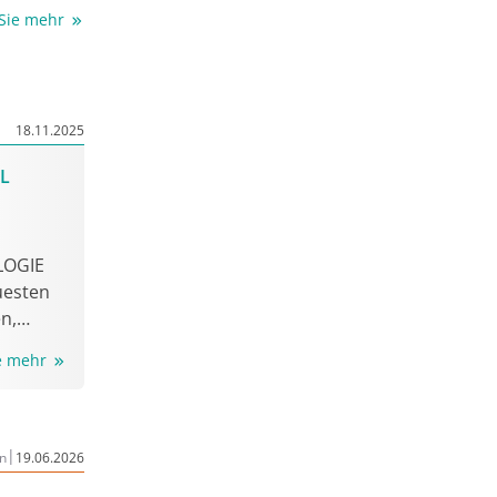
s Magens
 Sie mehr
Therapie
mit
ägtes
Remission
18.11.2025
h gegen
n mit
AL
r
ndlung
 lokal
LOGIE
er
uesten
n,
des
 und
EG)
ie mehr
n-18.2-
|
n
19.06.2026