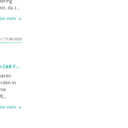
dering
in, da zu
m nicht
 Sie mehr
tudie
|
n
15.06.2026
-CD3-
 SMM
ntierte
eich, auf
i CAR-T-
imären
urden in
ome
M)
n die
 Sie mehr
ell-
cel (Liso-
e-cel) bei