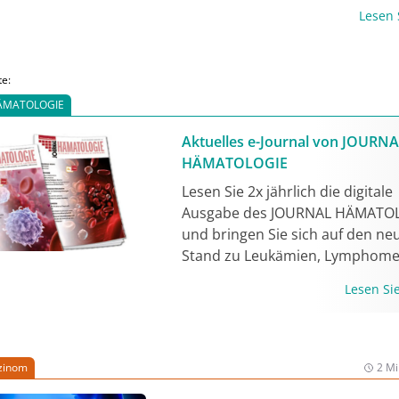
18.2-positivem Adenokarzinom de
Lesen
vom Siegelringzell-Typ. Unter der 
mit Zolbetuximab in Kombination 
Chemotherapie wurde ein ausgepr
te:
Ansprechen beobachtet und eine 
ÄMATOLOGIE
erreicht. Zolbetuximab richtet sic
Claudin 18.2 und ist in Kombinatio
Aktuelles e-Journal von JOURN
Fluoropyrimidin- und Platin-haltige
HÄMATOLOGIE
Chemotherapie zur Erstlinienbeha
Lesen Sie 2x jährlich die digitale
von erwachsenen Patient:innen mit
Ausgabe des JOURNAL HÄMATO
fortgeschrittenem inoperablem od
und bringen Sie sich auf den ne
metastasiertem HER2-negativem
Stand zu Leukämien, Lymphome
Adenokarzinom des Magens oder 
Anämien, Gerinnungsstörungen
gastroösophagealen Übergangs (A
Lesen S
mehr. Jetzt lesen!
zugelassen, deren Tumoren Claudi
positiv* sind [1, 2].
zinom
2 Mi