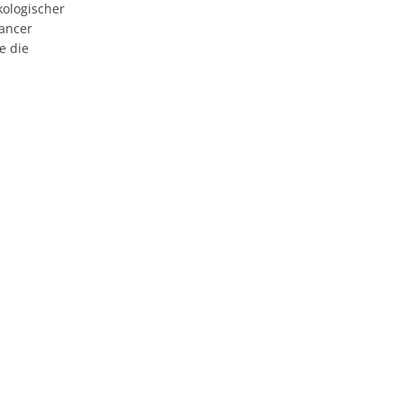
kologischer
ancer
e die