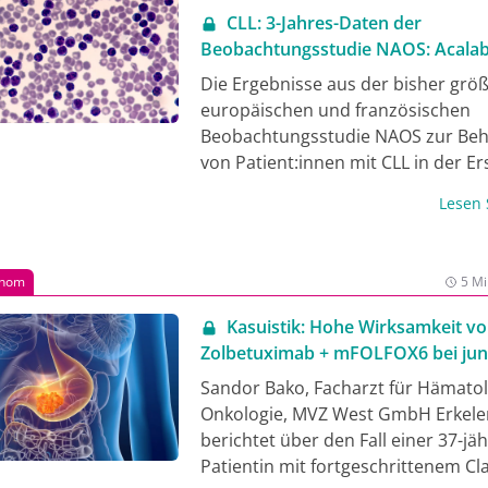
CLL: 3-Jahres-Daten der
Beobachtungsstudie NAOS: Acalab
und ≥2L
Die Ergebnisse aus der bisher grö
europäischen und französischen
Beobachtungsstudie NAOS zur Be
von Patient:innen mit CLL in der Ers
sowie nach 2 oder mehr Vortherapi
Lesen
bei refraktärer/rezidivierender (rr)
Erkrankung mit dem Bruton-Tyrosi
(BTKi) Acalabrutinib unterstützen d
inom
5 Mi
Ergebnisse randomisierter kontroll
Studien (RCT). Die Ergebnisse von
Kasuistik: Hohe Wirksamkeit v
einem Follow-up von 3 Jahren wur
Zolbetuximab + mFOLFOX6 bei jun
Rahmen eines Posters auf dem EH
Patientin mit fortgeschrittenem
Sandor Bako, Facharzt für Hämato
kongress präsentiert [1].
Magenkarzinom
Onkologie, MVZ West GmbH Erkele
berichtet über den Fall einer 37-jä
Patientin mit fortgeschrittenem Cl