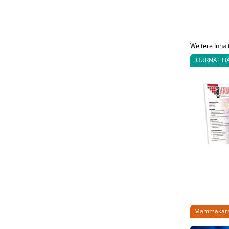
Weitere Inhal
JOURNAL H
Mammakar