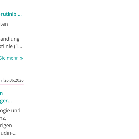
rutinib 1L
ßten
handlung
tlinie (1L)
en (≥2L)
 Sie mehr
nkinase
ie
|
n
26.06.2026
ierter
 NAOS mit
on
den im
ger
A-
logie und
nz,
hrigen
audin-