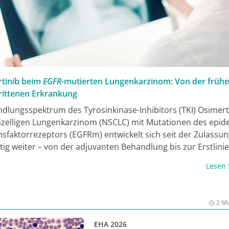
tinib beim
EGFR
-mutierten Lungenkarzinom: Von der frühe
rittenen Erkrankung
dlungsspektrum des Tyrosinkinase-Inhibitors (TKI) Osimert
inzelligen Lungenkarzinom (NSCLC) mit Mutationen des epi
faktorrezeptors (
EGFR
m) entwickelt sich seit der Zulassun
tig weiter – von der adjuvanten Behandlung bis zur Erstlini
ittenen Stadium. Im Interview erklärt Dr. Florian Fuchs, wie
Lesen
b in fast allen Stadien in der Praxis eingesetzt wird und wie
 Phase-III-Studien zu Osimertinib gemeinsam mit Betroffene
ng für eine individuell angepasste Therapie trifft.
2 Mi
EHA 2026