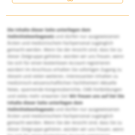
Die Inhalte dieser Seite unterliegen dem
Heilmittelwerbegesetz
und dürfen nur ausgewiesenen
Ärzten und medizinischem Fachpersonal zugänglich
gemacht werden. Wenn Sie der Ansicht sind, dass Sie zu
dieser Zielgruppe gehören, würden wir uns freuen, wenn
Sie sich für einen kostenlosen Account registrieren
würden! Im Anschluss erhalten Sie sofortigen Zugang zu
diesem und vielen weiteren, interessanten Inhalten zu
medizinisch-wissenschaftlichen Fachthemen! Aktuelle
News, spannende Kongressberichte, CME-Fortbildungen
und vieles mehr erwarten Sie!
Wir freuen uns auf Sie!
Die
Inhalte dieser Seite unterliegen dem
Heilmittelwerbegesetz
und dürfen nur ausgewiesenen
Ärzten und medizinischem Fachpersonal zugänglich
gemacht werden. Wenn Sie der Ansicht sind, dass Sie zu
dieser Zielgruppe gehören, würden wir uns freuen, wenn