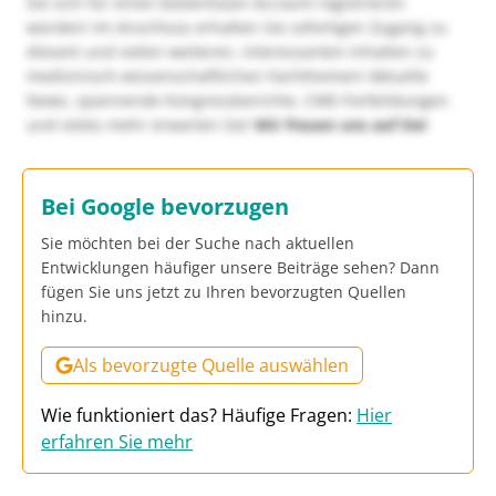
Sie sich für einen kostenlosen Account registrieren
würden! Im Anschluss erhalten Sie sofortigen Zugang zu
diesem und vielen weiteren, interessanten Inhalten zu
medizinisch-wissenschaftlichen Fachthemen! Aktuelle
News, spannende Kongressberichte, CME-Fortbildungen
und vieles mehr erwarten Sie!
Wir freuen uns auf Sie!
Bei Google bevorzugen
Sie möchten bei der Suche nach aktuellen
Entwicklungen häufiger unsere Beiträge sehen? Dann
fügen Sie uns jetzt zu Ihren bevorzugten Quellen
hinzu.
Als bevorzugte Quelle auswählen
Wie funktioniert das? Häufige Fragen:
Hier
erfahren Sie mehr