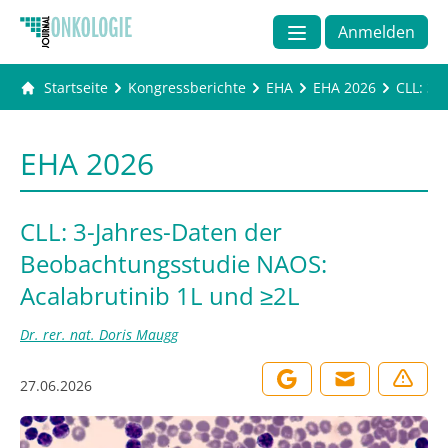
Anmelden
Startseite
Kongressberichte
EHA
EHA 2026
CLL: 3-
EHA 2026
CLL: 3-Jahres-Daten der
Beobachtungsstudie NAOS:
Acalabrutinib 1L und ≥2L
Dr. rer. nat. Doris Maugg
27.06.2026