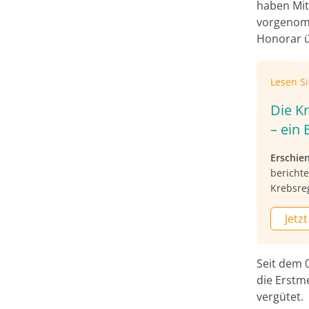
haben Mit
vorgenomm
Honorar 
Lesen S
Die K
– ein 
Erschie
berichte
Krebsre
Jetzt
Seit dem 0
die Erstme
vergütet.