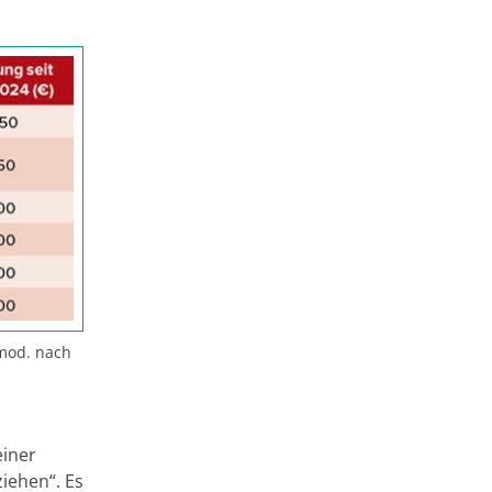
mod. nach
einer
iehen“. Es