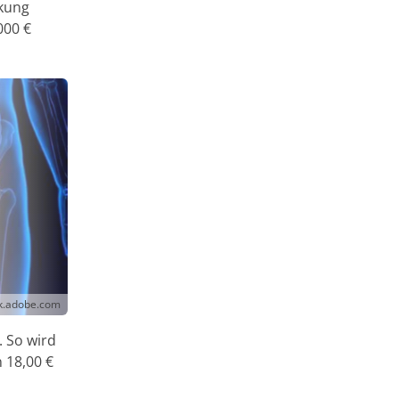
nkung
000 €
ck.adobe.com
. So wird
 18,00 €