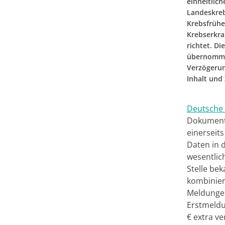
einheitlic
Landeskreb
Krebsfrühe
Krebserkra
richtet. D
übernommen
Verzögerun
Inhalt und
Deutsche 
Dokumenta
einerseit
Daten in 
wesentlic
Stelle be
kombinier
Meldungen
Erstmeldu
€ extra v