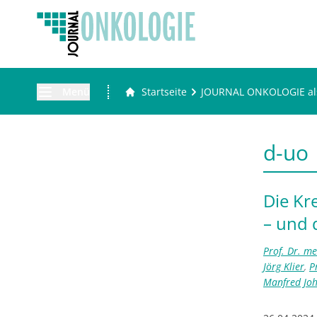
Menü
Startseite
JOURNAL ONKOLOGIE al
d-uo
Die Kr
– und 
Prof. Dr. m
Jörg Klier
,
P
Manfred Jo