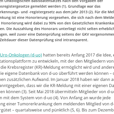
hen Onkologischen Basisdatensatzes nach den Vorgaben der
sregistergesetze gemeldet werden (1). Grundlage war das
rkennungs- und -registergesetz aus dem Jahr 2013 (2). Für die Me
nkung ist eine Honorierung vorgesehen, die sich nach dem Melde
ie Honorierung wird dabei zu 90% von den Gesetzlichen Krankenka
. Die Auszahlung des Honorars unterliegt nicht selten erheblich
gen, weil zuvor eine Datenprüfung seitens der GKV vorgenommen
 Zeitdauer dieser Datenprüfung sind intransparent.
Uro-Onkologen (d-uo)
hatten bereits Anfang 2017 die Idee, 
tionsplattform zu entwickeln, mit der den Mitgliedern von
s die Krebsregister (KR)-Meldung ermöglicht wird und andere
die eigene Datenbank von d-uo überführt werden können –
hen zusätzlichen Aufwand. Im Januar 2018 haben wir dann a
kanntgegeben, dass wir die KR-Meldung mit einer eigenen D
en können (3). Seit Mai 2018 übermitteln Mitglieder von d-u
 mit dem System von d-uo (4). Von Anfang an wurde jede
ng einer Tumorerkrankung dem meldenden Mitglied von d-
ergütet – quartalsweise und pünktlich (5, 6). Bis zum Dezem