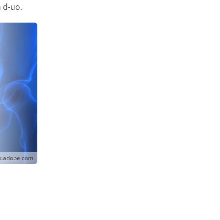
 d-uo.
ck.adobe.com