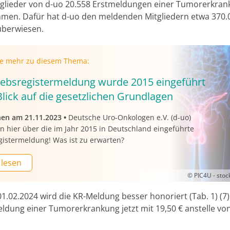
glieder von d-uo 20.558 Erstmeldungen einer Tumor­erkra
en. Dafür hat d-uo den meldenden Mitgliedern etwa 370.
überwiesen.
ie mehr zu diesem Thema:
rebsregistermeldung wurde 2015 eingeführt
Blick auf die gesetzlichen Grundlagen
nen am 21.11.2023
•
Deutsche Uro-Onkologen e.V. (d-uo)
n hier über die im Jahr 2015 in Deutschland eingeführte
gistermeldung! Was ist zu erwarten?
 lesen
© PIC4U - sto
1.02.2024 wird die KR-Meldung besser honoriert (Tab. 1) (7)
ldung einer Tumor­erkrankung jetzt mit 19,50 € anstelle von