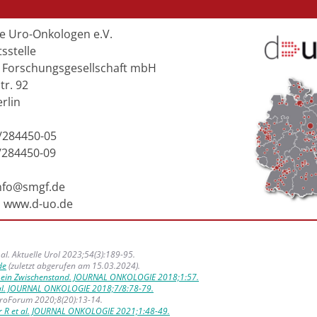
e Uro-Onkologen e.V.
sstelle
 Forschungs­gesellschaft mbH
tr. 92
rlin
0/284450-05
/284450-09
info@smgf.de
:
www.d-uo.de
 al. Aktuelle Urol 2023;54(3):189-95.
de
(zuletzt abgerufen am 15.03.2024).
 ein Zwischenstand. JOURNAL ONKOLOGIE 2018;1:57.
 al. JOURNAL ONKOLOGIE 2018;7/8:78-79.
UroForum 2020;8(20):13-14.
r R et al. JOURNAL ONKOLOGIE 2021;1:48-49.