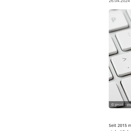
26.04.2024
©
jirsak - 
Seit 2015 