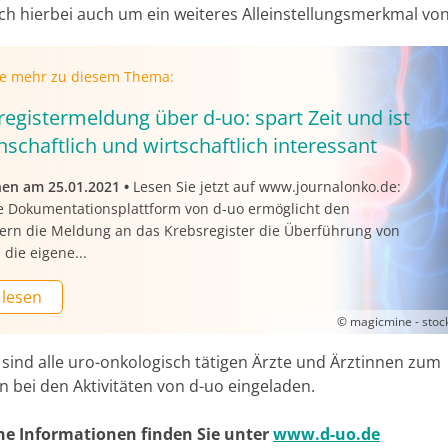
ich hierbei auch um ein weiteres Alleinstellungsmerkmal von
ie mehr zu diesem Thema:
egistermeldung über d-uo: spart Zeit und ist
schaftlich und wirtschaftlich interessant
nen am 25.01.2021
•
Lesen Sie jetzt auf www.journalonko.de:
e Dokumentationsplattform von d-uo ermöglicht den
dern die Meldung an das Krebsregister die Überführung von
 die eigene...
 lesen
© magicmine - sto
 sind alle uro-onkologisch tätigen Ärzte und Ärztinnen zum
 bei den Aktivitäten von d-uo eingeladen.
he Informationen finden Sie unter
www.d-uo.de