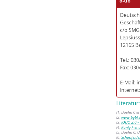
d-uo
Deutsch
Geschäft
c/o SMG
Lepsiuss
12165 Be
Tel.: 03
Fax: 030
E-Mail: 
Internet
Literatur:
(1) Doehn C et
(2)
www.bgbl.
(3)
IQUO 2.0 –
(4)
König F et
(5) Doehn C. 
(6)
Schönfelde