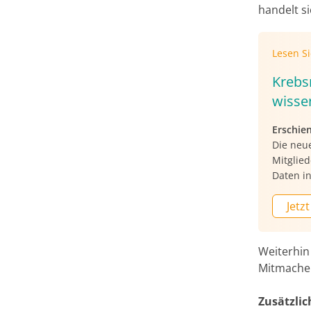
handelt s
Lesen S
Krebsr
wissen
Erschie
Die neu
Mitglie
Daten in
Jetzt
Weiterhin
Mitmachen
Zusätzlic