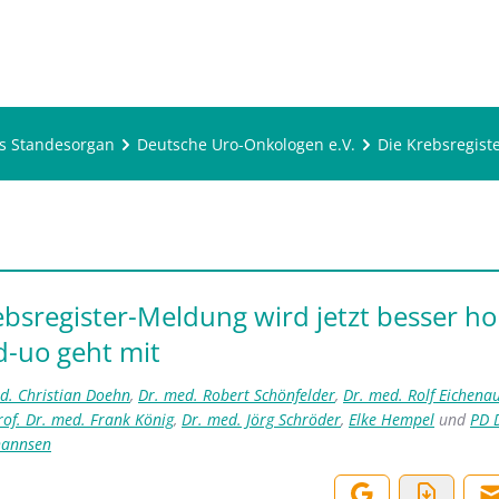
s Standesorgan
Deutsche Uro-Onkologen e.V.
Die Krebsregist
ebsregister-Meldung wird jetzt besser ho
d-uo geht mit
ed. Christian Doehn
,
Dr. med. Robert Schönfelder
,
Dr. med. Rolf Eichena
rof. Dr. med. Frank König
,
Dr. med. Jörg Schröder
,
Elke Hempel
und
PD 
hannsen