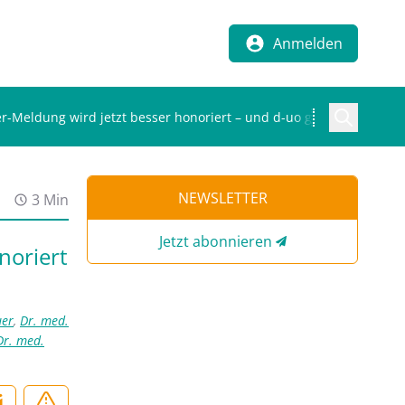
Anmelden
er-Meldung wird jetzt besser honoriert – und d-uo geht mit
NEWSLETTER
3 Min
Jetzt abonnieren
noriert
uer
,
Dr. med.
Dr. med.