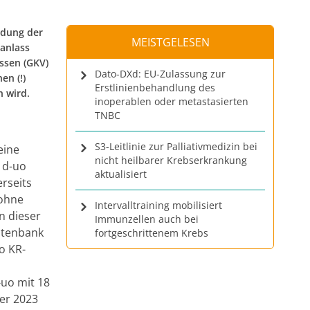
ldung der
MEISTGELESEN
anlass
ssen (GKV)
Dato-DXd: EU-Zulassung zur
en (!)
Erstlinienbehandlung des
 wird.
inoperablen oder metastasierten
TNBC
S3-Leitlinie zur Palliativmedizin bei
eine
nicht heilbarer Krebserkrankung
 d-uo
aktualisiert
rseits
 ohne
Intervalltraining mobilisiert
n dieser
Immunzellen auch bei
atenbank
fortgeschrittenem Krebs
o KR-
uo mit 18
ber 2023