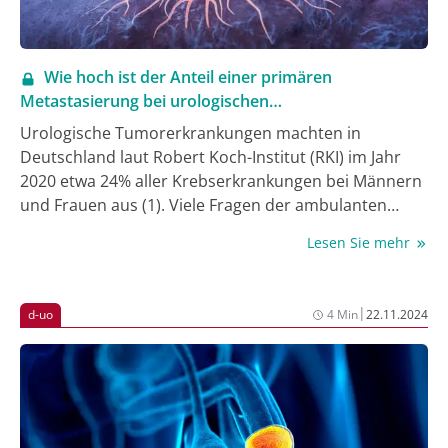
Wie hoch ist der Anteil einer primären
Metastasierung bei urologischen
Tumorerkrankungen?
Urologische Tumorerkrankungen machten in
Deutschland laut Robert Koch-Institut (RKI) im Jahr
2020 etwa 24% aller Krebserkrankungen bei Männern
und Frauen aus (1). Viele Fragen der ambulanten
Diagnostik, Therapie und Nachsorge dieser
Lesen Sie mehr
Tumorerkrankungen sind in Deutschland leider
unzureichend untersucht. Voraussetzung für die
Erfassung und wissenschaftliche Auswertung der
|
d-uo
4 Min
22.11.2024
Versorgungsqualität urologischer
Tumorerkrankungen ist deren standardisierte
Dokumentation (2). Deutsche Uro-Onkologen (d-uo)
hatten bereits Anfang 2017 die Idee, eine
Dokumentationsplattform zu entwickeln, mit der den
Mitgliedern von d-uo einerseits die Meldung an das