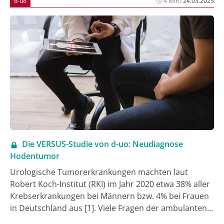
d-uo
4 Min
24.03.2025
urologische Tumorerkrankungen im Rahmen der
prospektiven Studie VERSUS (VERSorgUngsStudie) [2,
3]. Es handelt sich dabei um eine nicht-
interventionelle, prospektive, multizentrische
Registerstudie zur Dokumentation und deskriptiven
statistischen Auswertung von Diagnostik,
Behandlungsverlauf und Nachsorge uro-
onkologischer Patienten. Eingeschlossen werden
Patienten mit der Erstdiagnose einer urologischen
Tumorerkrankung.
Die VERSUS-Studie von d-uo: Neudiagnose
Hodentumor
Urologische Tumorerkrankungen machten laut
Robert Koch-Institut (RKI) im Jahr 2020 etwa 38% aller
Krebserkrankungen bei Männern bzw. 4% bei Frauen
in Deutschland aus [1]. Viele Fragen der ambulanten
Diagnostik, Therapie und Nachsorge dieser