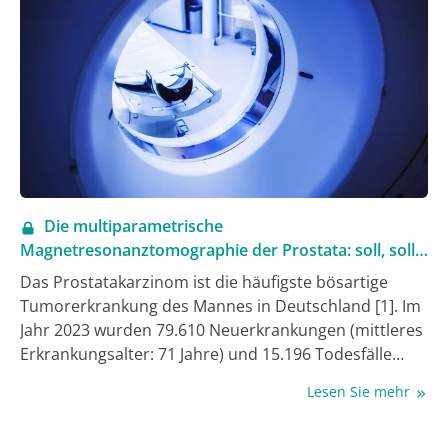
VERSUS-Studie von d-uo. Eine aktuelle Analyse der
VERSUS-Studie, die hier vorgestellt wird, beleuchtet
den Diagnoseanlass, der zur Detektion eines
Urothelkarzinoms geführt hat.
Die multiparametrische
Magnetresonanztomographie der Prostata: soll, soll,
soll
Das Prostatakarzinom ist die häufigste bösartige
Tumorerkrankung des Mannes in Deutschland [1]. Im
Jahr 2023 wurden 79.610 Neuerkrankungen (mittleres
Erkrankungsalter: 71 Jahre) und 15.196 Todesfälle
(mittleres Sterbealter: 82 Jahre) registriert. Trotz
Lesen Sie mehr
dieser hohen Inzidenz und Mortalität existierte bis
2022 kein tumorspezifisches Register zur