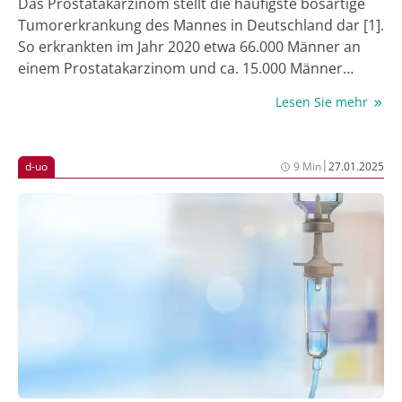
Das Prostatakarzinom stellt die häufigste bösartige
Tumorerkrankung des Mannes in Deutschland dar [1].
So erkrankten im Jahr 2020 etwa 66.000 Männer an
einem Prostatakarzinom und ca. 15.000 Männer
verstarben daran [1]. Für die ambulante Diagnostik
Lesen Sie mehr
und Therapie dieser häufigsten Tumorentität im
Bereich der Urologie gab es bis 2022 kein
tumorspezifisches Register zur Erfassung der
|
d-uo
9 Min
27.01.2025
Versorgungssituation in Deutschland. Diese Situation
war und ist für die uro-onkologische
Versorgungsforschung unbefriedigend. Daher war es
d-uo von Anfang an ein Anliegen, Nationale Register
für urologische Tumorerkrankungen zu entwickeln.
Im Oktober 2022 wurde das Nationale Register
Prostatakarzinom (ProNAT) von d-uo initiiert [2-4]. Zu
den Zielen von ProNAT gehören die wissenschaftliche
Auswertung sowie die fortlaufende
Qualitätssicherung und Verbesserung der
Behandlung von Patienten mit einem