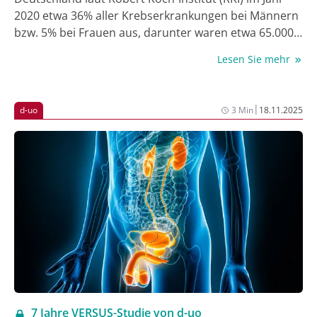
2020 etwa 36% aller Krebserkrankungen bei Männern
bzw. 5% bei Frauen aus, darunter waren etwa 65.000
Männer mit der Neudiagnose Prostata­karzinom [1].
Lesen Sie mehr
Viele Fragen der ambulanten Diagnostik, Therapie
und Nachsorge urologischer Tumorerkrankungen
sind in Deutschland leider unzureichend untersucht.
|
d-uo
3 Min
18.11.2025
Ziel der VERSUS-Studie ist daher die standardisierte
Dokumentation und wissenschaftliche Auswertung
der Versorgungsqualität dieser Tumorerkrankungen.
Eine aktuelle Auswertung der Studie, die hier
vorgestellt wird, beleuchtet den Anlass, der zur
Diagnose eines Prostatakarzinoms geführt hat.
7 Jahre VERSUS-Studie von d-uo