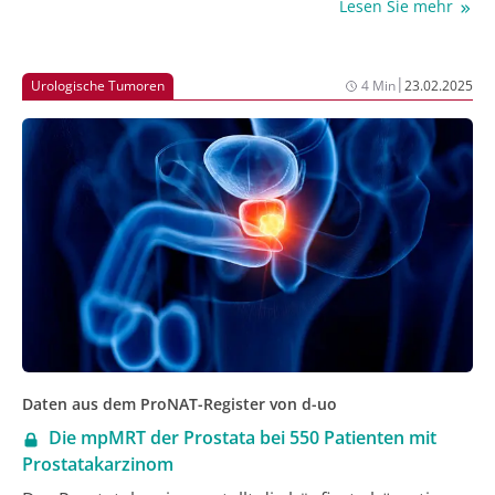
Lesen Sie mehr
Tumorerkrankungen sind hierzulande leider
unzureichend untersucht. Voraussetzung für die
Erfassung und wissenschaftliche Auswertung der
|
Urologische Tumoren
4 Min
23.02.2025
Versorgungsqualität urologischer
Tumorerkrankungen ist deren standardisierte
Dokumentation [2].
Daten aus dem ProNAT-Register von d-uo
Die mpMRT der Prostata bei 550 Patienten mit
Prostatakarzinom