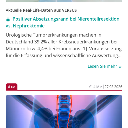
Aktuelle Real-Life-Daten aus VERSUS
Positiver Absetzungsrand bei Nierenteilresektion
vs. Nephrektomie
Urologische Tumorerkrankungen machen in
Deutschland 39,2% aller Krebsneuerkrankungen bei
Männern bzw. 4,4% bei Frauen aus [1]. Voraussetzung
für die Erfassung und wissenschaftliche Auswertung
der Versorgungsqualität urologischer
Lesen Sie mehr
Tumorerkrankungen ist deren standardisierte
Dokumentation. Seit Mai 2018 dokumentieren
Mitglieder von d-uo (Deutsche Uro-Onkologen e.V.)
|
d-uo
4 Min
27.03.2026
urologische Tumorerkrankungen im Rahmen der
prospektiven VERSUS-Studie (VERSorgUngsStudie) [2,
3]. Dies erfolgt über die d-uo-
Dokumentationsplattform, über die zum einen die
Meldung an das Krebsregister erfolgt und zum
anderen die Daten ohne doppelten Aufwand in die