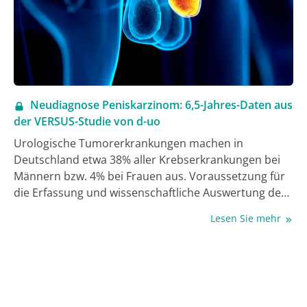
Krebsregister (KR) ermöglicht wird und andererseits
Daten in die eigene Datenbank von d-uo überführt
werden können – ohne wesentlichen zusätzlichen
Aufwand. Im Januar 2018 haben wir dann
bekanntgegeben, dass wir die KR-Meldung mit einer
eigenen Datenbank kombinieren können (3).
Neudiagnose Peniskarzinom: 6,5-Jahres-Daten aus
der VERSUS-Studie von d-uo
Urologische Tumorerkrankungen machen in
Deutschland etwa 38% aller Krebserkrankungen bei
Männern bzw. 4% bei Frauen aus. Voraussetzung für
die Erfassung und wissenschaftliche Auswertung der
Versorgungsqualität urologischer
Lesen Sie mehr
Tumorerkrankungen ist deren standardisierte
Dokumentation. Seit Mai 2018 dokumentieren
Mitglieder von d-uo urologische Tumorerkrankungen
im Rahmen der prospektiven VERSUS-Studie
(VERSorgUngsStudie) (1). Es handelt sich bei VERSUS