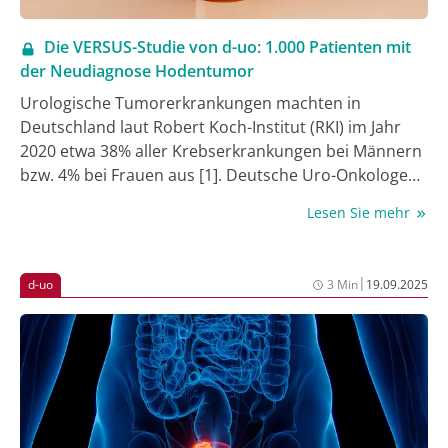
Die VERSUS-Studie von d-uo: 1.000 Patienten mit
der Neudiagnose Hodentumor
Urologische Tumorerkrankungen machten in
Deutschland laut Robert Koch-Institut (RKI) im Jahr
2020 etwa 38% aller Krebserkrankungen bei Männern
bzw. 4% bei Frauen aus [1]. Deutsche Uro-Onkologen
e.V. (d-uo) hatten bereits Anfang 2017 die Idee, eine
Lesen Sie mehr
Dokumentationsplattform zu entwickeln, mit der den
Mitgliedern von d-uo einerseits die Meldung an das
Krebsregister (KR) ermöglicht wird und andererseits
|
d-uo
3 Min
19.09.2025
Daten in die eigene Datenbank von d-uo überführt
werden können – ohne wesentlichen zusätzlichen
Aufwand. Im Januar 2018 haben wir dann
bekanntgegeben, dass wir die KR-Meldung mit einer
eigenen Datenbank kombinieren können [2, 3]. Seit
Mai 2018 übermitteln Mitglieder von d-uo ihre KR-
Meldungen mit dem System von d-uo [4]. Jede