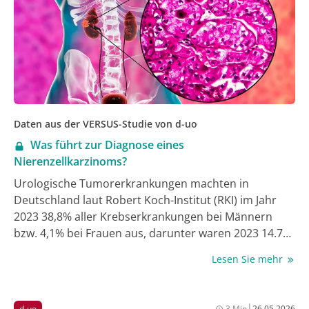
Daten aus der VERSUS-Studie von d-uo
Was führt zur Diagnose eines
Nierenzellkarzinoms?
Urologische Tumorerkrankungen machten in
Deutschland laut Robert Koch-Institut (RKI) im Jahr
2023 38,8% aller Krebserkrankungen bei Männern
bzw. 4,1% bei Frauen aus, darunter waren 2023 14.760
Fälle mit der Neudiagnose Nierenzellkarzinom [1].
Lesen Sie mehr
Viele Fragen der ambulanten Diagnostik, Therapie
und Nachsorge urologischer Tumorerkrankungen
sind in Deutschland leider unzureichend untersucht.
|
d-uo
3 Min
26.05.2026