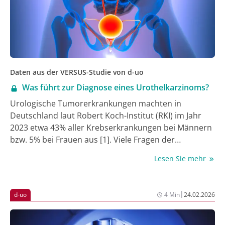
eigene Datenbank von d-uo überführt werden [4-6]. d-
uo vergütet seinen Mitgliedern dabei weiterhin den
Dokumentationsaufwand und stellt ihnen Software
und Support kostenlos zur Verfügung [7]. Ebenso
kostenlos sind Wartung und Pflege der Software
sowie eine Hotline. Bei allem ist sichergestellt, dass
Daten aus der VERSUS-Studie von d-uo
die Datenhoheit ausschließlich bei den Mitgliedern
Was führt zur Diagnose eines Urothelkarzinoms?
von d-uo liegt [8].
Urologische Tumorerkrankungen machten in
Deutschland laut Robert Koch-Institut (RKI) im Jahr
2023 etwa 43% aller Krebserkrankungen bei Männern
bzw. 5% bei Frauen aus [1]. Viele Fragen der
ambulanten Diagnostik, Therapie und Nachsorge
Lesen Sie mehr
dieser Tumorerkrankungen sind in Deutschland
leider unzureichend untersucht. Voraussetzung für
die Erfassung und wissenschaftliche Auswertung der
|
d-uo
4 Min
24.02.2026
Versorgungsqualität urologischer
Tumorerkrankungen ist deren standardisierte
Dokumentation [2]. Dies ist daher das Ziel der