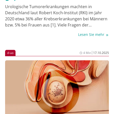
Urologische Tumorerkrankungen machten in
Deutschland laut Robert Koch-Institut (RKI) im Jahr
2020 etwa 36% aller Krebserkrankungen bei Männern
bzw. 5% bei Frauen aus [1]. Viele Fragen der
ambulanten Diagnostik, Therapie und Nachsorge
Lesen Sie mehr
dieser Tumorerkrankungen sind in Deutschland
leider unzureichend untersucht. Voraussetzung für
die Erfassung und wissenschaftliche Auswertung der
|
d-uo
4 Min
17.10.2025
Versorgungsqualität urologischer
Tumorerkrankungen ist deren standardisierte
Dokumentation [2].