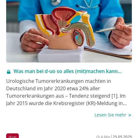
unresponsive“ sind, weiterbehandelt werden. Im
Fokus stehen zunächst blasenerhaltende Therapien
(und nicht die radikale Zystektomie).
Was man bei d-uo so alles (mit)machen kann…
Urologische Tumorerkrankungen machten in
Deutschland im Jahr 2020 etwa 24% aller
Tumorerkrankungen aus – Tendenz steigend [1]. Im
Jahr 2015 wurde die Krebsregister (KR)-Meldung in
Deutschland eingeführt [2]. Anfang 2017 trafen sich
Lesen Sie mehr
etwa 10 Urologen in Berlin und beschlossen im neu
zu wählenden Vorstand des damaligen IQUO
(Vorgängerverein von d-uo) aktiv zu werden. Im
|
d-uo
4 Min
25.05.2025