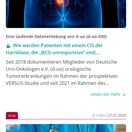
Meldung wurde dem meldenden Mitglied von d-uo
mit 18 € (seit 2024 mit 19,50 €) extra vergütet –
quartalsweise und pünktlich [5]. Damit ist d-uo
weiterhin der einzige Anbieter, der seinen Mitgliedern
den mit der zusätzlichen Meldung an d-uo
Eine laufende Datenerhebung von d-uo (d-uo-030)
verbundenen Dokumentationsaufwand zusätzlich
Wie werden Patienten mit einem CIS der
vergütet [6].
Harnblase, die „BCG-unresponsive“ sind,
weiterbehandelt?
Seit 2018 dokumentieren Mitglieder von Deutsche
Uro-Onkologen e.V. (d-uo) urologische
Tumorerkrankungen im Rahmen der prospektiven
VERSUS-Studie und seit 2021 im Rahmen des
prospektiven Nationalen Urothelkarzinomregisters
Lesen Sie mehr
UroNAT. Zusätzlich werden Einzelprojekte formuliert
und umgesetzt. Aktuell stellen wir uns die Frage, wie
Patienten mit einem Carcinoma in situ (CIS) der
|
d-uo
4 Min
27.07.2025
Harnblase, die nicht auf eine Behandlung mit Bacillus
Calmette-Guérin (BCG) ansprechen, also „BCG-