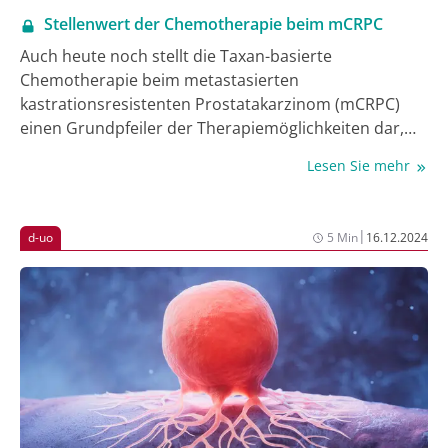
Prostatakarzinom in der praxisambulanten
Stellenwert der Chemotherapie beim mCRPC
Versorgung [2-4].
Auch heute noch stellt die Taxan-basierte
Chemotherapie beim metastasierten
kastrationsresistenten Prostatakarzinom (mCRPC)
einen Grundpfeiler der Therapiemöglichkeiten dar,
die aber aufgrund potenzieller Toxizität und ähnlicher
Lesen Sie mehr
Ansprechraten wie Inhibitoren des
Androgenrezeptor-Signalwegs (ARPI) oft erst in den
hinteren Linien der Behandlungskaskaden durch die
|
d-uo
5 Min
16.12.2024
Therapeuten eingesetzt wird. In einer ersten
Auswertung des Prostatakarzinomregisters ProNAT
von d-uo fand sich ein Anteil von 30% der Patienten,
die eine Chemotherapie erhielten (1).