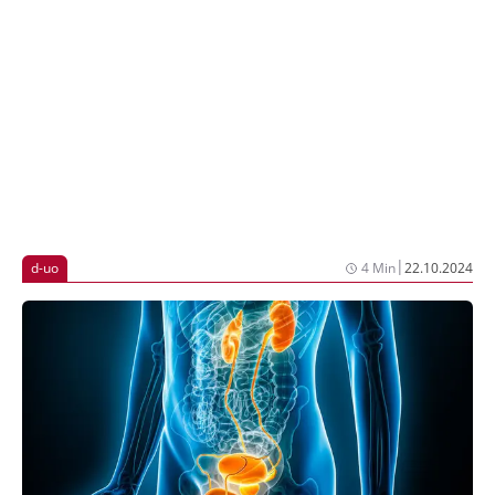
um eine nicht-interventionelle, prospektive,
multizentrische Studie zur Dokumentation und
deskriptiven statistischen Auswertung von Diagnostik,
Behandlungsverlauf und Nachsorge uro-
onkologischer Patienten. Eingeschlossen werden
Patienten mit der Erstdiagnose einer urologischen
Tumorerkrankung. In der vorliegenden Analyse wurde
das Peniskarzinom untersucht.
|
d-uo
4 Min
22.10.2024