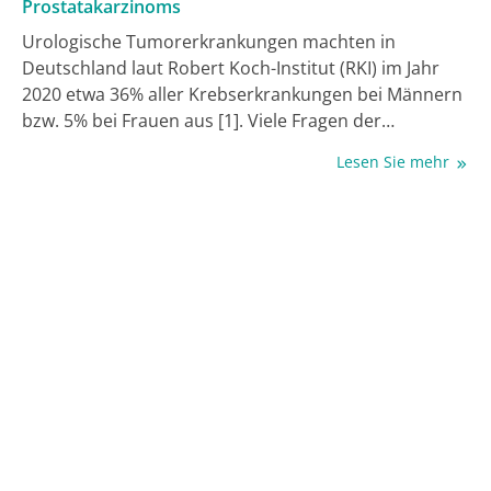
Prostatakarzinoms
Urologische Tumorerkrankungen machten in
Deutschland laut Robert Koch-Institut (RKI) im Jahr
2020 etwa 36% aller Krebserkrankungen bei Männern
bzw. 5% bei Frauen aus [1]. Viele Fragen der
ambulanten Diagnostik, Therapie und Nachsorge
Lesen Sie mehr
dieser Tumorerkrankungen sind in Deutschland
leider unzureichend untersucht. Voraussetzung für
die Erfassung und wissenschaftliche Auswertung der
Versorgungsqualität urologischer
Tumorerkrankungen ist deren standardisierte
Dokumentation [2]. Ziel der VERSUS-Studie von d-uo
ist daher die standardisierte Dokumentation und
wissenschaftliche Auswertung der
Versorgungsqualität dieser Tumorerkrankungen. Eine
aktuelle Analyse der VERSUS-Studie, die hier
vorgestellt wird, betrachtet Tumorstadien und
Grading, welche bei Erstdiagnose eines
Prostatakarzinoms vorliegen.