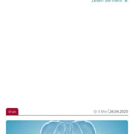
Lesen Sie mehr
d-uo lässt vermuten, dass die Versorgungssituation
von Patienten mit Harnblasenkarzinom von den
Leitlinienempfehlungen abweichen könnte. Da
dringend Daten zur Versorgung des
Harnblasenkarzinoms in Deutschland benötigt
werden, startete d-uo 2021 das Nationale Register
Urothelkarzinom (UroNAT), das seit September 2024
eine AUO-Studie (AP 94/24) und offen für Urologen
und Onkologen in Praxis und Klinik ist.
|
d-uo
3 Min
26.04.2025