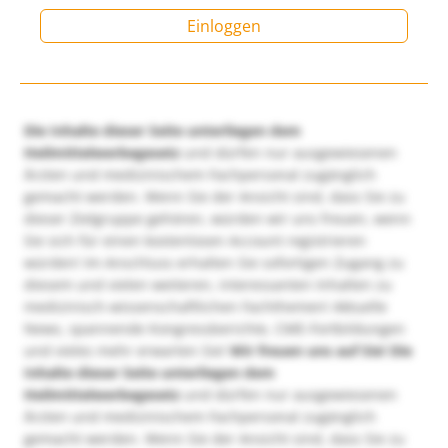
Einloggen
Die Inhalte dieser Seite unterliegen dem
Heilmittelwerbegesetz
und dürfen nur ausgewiesenen
Ärzten und medizinischem Fachpersonal zugänglich
gemacht werden. Wenn Sie der Ansicht sind, dass Sie zu
dieser Zielgruppe gehören, würden wir uns freuen, wenn
Sie sich für einen kostenlosen Account registrieren
würden! Im Anschluss erhalten Sie sofortigen Zugang zu
diesem und vielen weiteren, interessanten Inhalten zu
medizinisch-wissenschaftlichen Fachthemen! Aktuelle
News, spannende Kongressberichte, CME-Fortbildungen
und vieles mehr erwarten Sie!
Wir freuen uns auf Sie!
Die
Inhalte dieser Seite unterliegen dem
Heilmittelwerbegesetz
und dürfen nur ausgewiesenen
Ärzten und medizinischem Fachpersonal zugänglich
gemacht werden. Wenn Sie der Ansicht sind, dass Sie zu