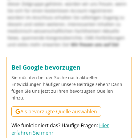
dieser Zielgruppe gehören, würden wir uns freuen, wenn
Sie sich für einen kostenlosen Account registrieren
würden! Im Anschluss erhalten Sie sofortigen Zugang zu
diesem und vielen weiteren, interessanten Inhalten zu
medizinisch-wissenschaftlichen Fachthemen! Aktuelle
News, spannende Kongressberichte, CME-Fortbildungen
und vieles mehr erwarten Sie!
Wir freuen uns auf Sie!
Bei Google bevorzugen
Sie möchten bei der Suche nach aktuellen
Entwicklungen häufiger unsere Beiträge sehen? Dann
fügen Sie uns jetzt zu Ihren bevorzugten Quellen
hinzu.
Als bevorzugte Quelle auswählen
Wie funktioniert das? Häufige Fragen:
Hier
erfahren Sie mehr