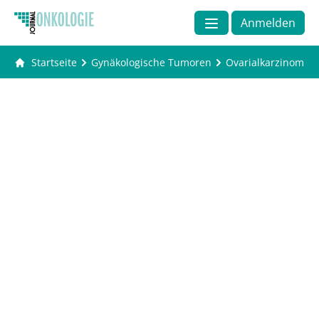
Anmelden
Startseite
Gynäkologische Tumoren
Ovarialkarzinom