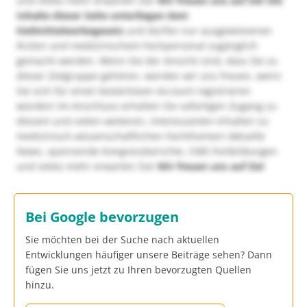
und vieles mehr erwarten Sie!
Wir freuen uns auf Sie!
Die
Inhalte dieser Seite unterliegen dem
Heilmittelwerbegesetz
und dürfen nur ausgewiesenen
Ärzten und medizinischem Fachpersonal zugänglich
gemacht werden. Wenn Sie der Ansicht sind, dass Sie zu
dieser Zielgruppe gehören, würden wir uns freuen, wenn
Sie sich für einen kostenlosen Account registrieren
würden! Im Anschluss erhalten Sie sofortigen Zugang zu
diesem und vielen weiteren, interessanten Inhalten zu
medizinisch-wissenschaftlichen Fachthemen! Aktuelle
News, spannende Kongressberichte, CME-Fortbildungen
und vieles mehr erwarten Sie!
Wir freuen uns auf Sie!
Bei Google bevorzugen
Sie möchten bei der Suche nach aktuellen
Entwicklungen häufiger unsere Beiträge sehen? Dann
fügen Sie uns jetzt zu Ihren bevorzugten Quellen
hinzu.