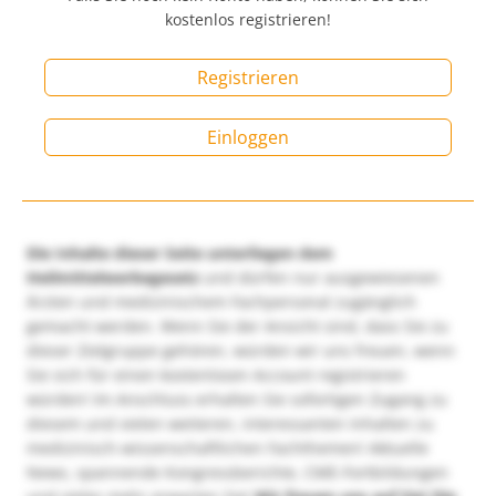
kostenlos registrieren!
Registrieren
Einloggen
Die Inhalte dieser Seite unterliegen dem
Heilmittelwerbegesetz
und dürfen nur ausgewiesenen
Ärzten und medizinischem Fachpersonal zugänglich
gemacht werden. Wenn Sie der Ansicht sind, dass Sie zu
dieser Zielgruppe gehören, würden wir uns freuen, wenn
Sie sich für einen kostenlosen Account registrieren
würden! Im Anschluss erhalten Sie sofortigen Zugang zu
diesem und vielen weiteren, interessanten Inhalten zu
medizinisch-wissenschaftlichen Fachthemen! Aktuelle
News, spannende Kongressberichte, CME-Fortbildungen