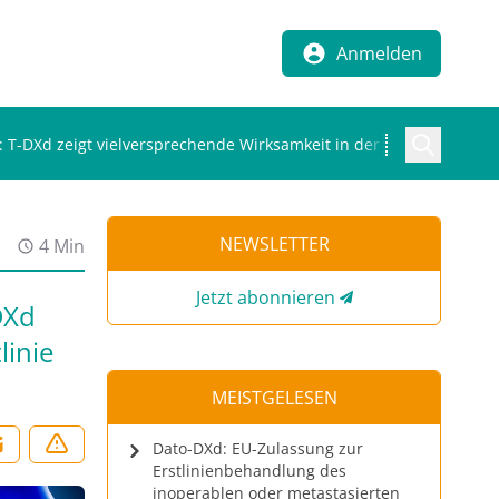
Anmelden
-DXd zeigt vielversprechende Wirksamkeit in der Erstlinie
NEWSLETTER
4 Min
Jetzt abonnieren
DXd
linie
MEISTGELESEN
Dato-DXd: EU-Zulassung zur
Erstlinienbehandlung des
inoperablen oder metastasierten