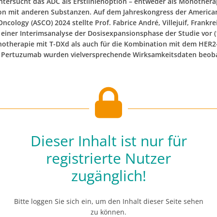
ntersucht das ADC als Erstlinienoption – entweder als Monothera
n mit anderen Substanzen. Auf dem Jahreskongress der American
 Oncology (ASCO) 2024 stellte Prof. Fabrice André, Villejuif, Frankre
 einer Interimsanalyse der Dosisexpansionsphase der Studie vor (
notherapie mit T-DXd als auch für die Kombination mit dem HER2
 Pertuzumab wurden vielversprechende Wirksamkeitsdaten beob
Dieser Inhalt ist nur für
registrierte Nutzer
zugänglich!
Bitte loggen Sie sich ein, um den Inhalt dieser Seite sehen
zu können.