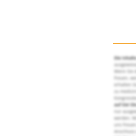
Die Inhalt
ausgewies
Wenn Sie d
freuen, we
erhalten S
zu medizi
Kongressbe
auf Sie!
Di
nur ausge
werden. We
uns freuen
Anschluss 