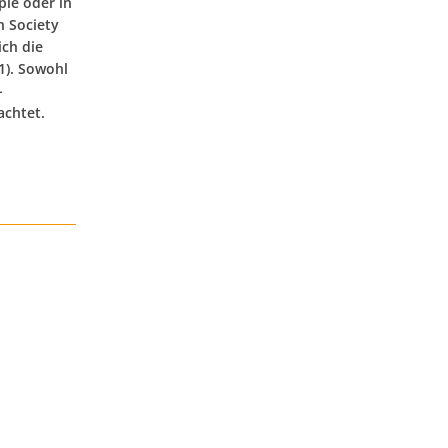
pie oder in
 Society
ich die
1). Sowohl
-
achtet.