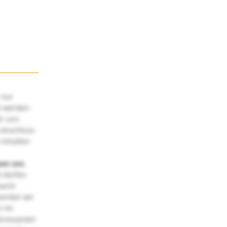
 nur
t werden.
ir uns
 Anschluss
 Inhalten
uen uns
 dürfen
macht
würden wir
! Im
teressanten