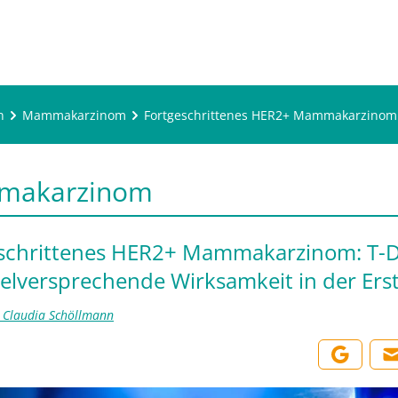
n
Mammakarzinom
Fortgeschrittenes HER2+ Mammakarzinom: T
makarzinom
schrittenes HER2+ Mammakarzinom: T-
vielversprechende Wirksamkeit in der Erst
t. Claudia Schöllmann