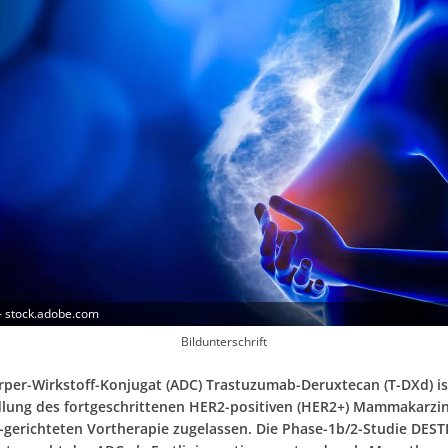
- stock.adobe.com
Bildunterschrift
rper-Wirkstoff-Konjugat (ADC) Trastuzumab-Deruxtecan (T-DXd) is
lung des fortgeschrittenen HER2-positiven (HER2+) Mammakarz
-gerichteten Vortherapie zugelassen. Die Phase-1b/2-Studie DEST