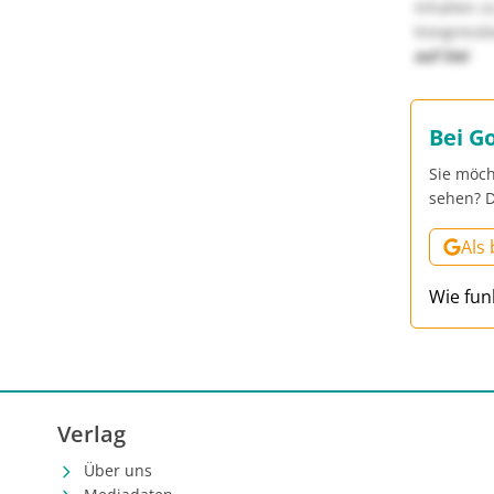
Inhalten z
Kongressbe
auf Sie!
Bei G
Sie möch
sehen? D
Als
Wie fun
Verlag
Über uns