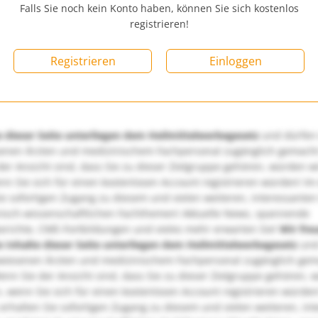
Falls Sie noch kein Konto haben, können Sie sich kostenlos
registrieren!
Registrieren
Einloggen
e dieser Seite unterliegen dem Heilmittelwerbegesetz
und dürfen
enen Ärzten und medizinischem Fachpersonal zugänglich gemach
er Ansicht sind, dass Sie zu dieser Zielgruppe gehören, würden w
nn Sie sich für einen kostenlosen Account registrieren würden! Im
ie sofortigen Zugang zu diesem und vielen weiteren, interessanten
nisch-wissenschaftlichen Fachthemen! Aktuelle News, spannende
richte, CME-Fortbildungen und vieles mehr erwarten Sie!
Wir fre
e Inhalte dieser Seite unterliegen dem Heilmittelwerbegesetz
und
wiesenen Ärzten und medizinischem Fachpersonal zugänglich ge
nn Sie der Ansicht sind, dass Sie zu dieser Zielgruppe gehören, 
, wenn Sie sich für einen kostenlosen Account registrieren würden
erhalten Sie sofortigen Zugang zu diesem und vielen weiteren, in