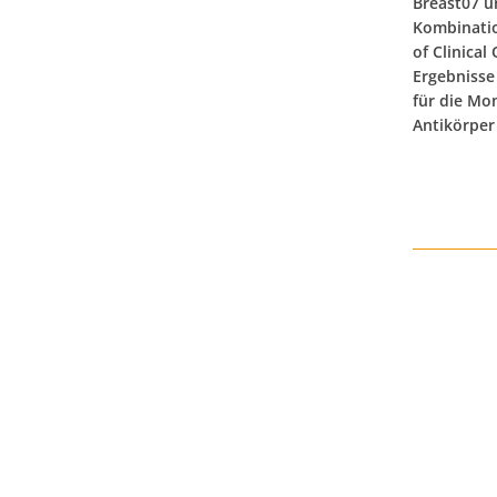
Breast07 u
Kombinatio
of Clinical
Ergebnisse
für die Mo
Antikörper