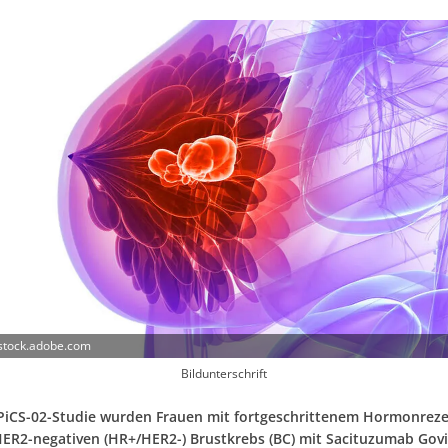
 stock.adobe.com
Bildunterschrift
PiCS-02-Studie wurden Frauen mit fortgeschrittenem Hormonreze
HER2-negativen (HR+/HER2-) Brustkrebs (BC) mit Sacituzumab Gov