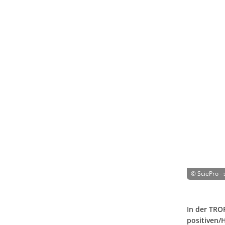
©
SciePro -
In der TRO
positiven/