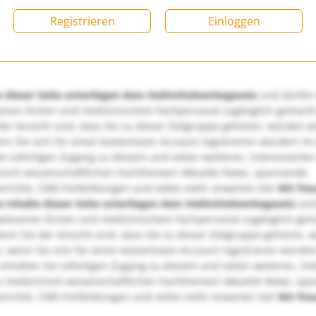
Registrieren
Einloggen
e dieser Seite unterliegen dem Heilmittelwerbegesetz
und dürfen
enen Ärzten und medizinischem Fachpersonal zugänglich gemach
er Ansicht sind, dass Sie zu dieser Zielgruppe gehören, würden w
nn Sie sich für einen kostenlosen Account registrieren würden! Im
ie sofortigen Zugang zu diesem und vielen weiteren, interessanten
nisch-wissenschaftlichen Fachthemen! Aktuelle News, spannende
richte, CME-Fortbildungen und vieles mehr erwarten Sie!
Wir fre
e Inhalte dieser Seite unterliegen dem Heilmittelwerbegesetz
und
wiesenen Ärzten und medizinischem Fachpersonal zugänglich ge
nn Sie der Ansicht sind, dass Sie zu dieser Zielgruppe gehören, 
, wenn Sie sich für einen kostenlosen Account registrieren würden
erhalten Sie sofortigen Zugang zu diesem und vielen weiteren, in
u medizinisch-wissenschaftlichen Fachthemen! Aktuelle News, sp
richte, CME-Fortbildungen und vieles mehr erwarten Sie!
Wir fre