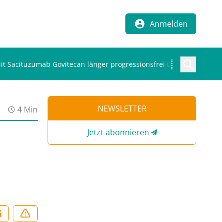
Anmelden
Mit Sacituzumab Govitecan länger progressionsfrei überleben
NEWSLETTER
4 Min
Jetzt abonnieren