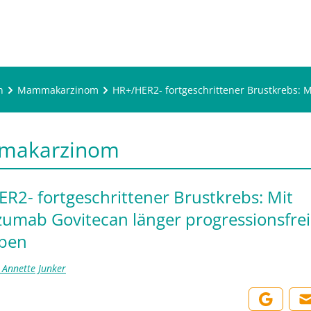
n
Mammakarzinom
HR+/HER2- fortgeschrittener Brustkrebs: 
makarzinom
R2- fortgeschrittener Brustkrebs: Mit
zumab Govitecan länger progressionsfrei
eben
. Annette Junker