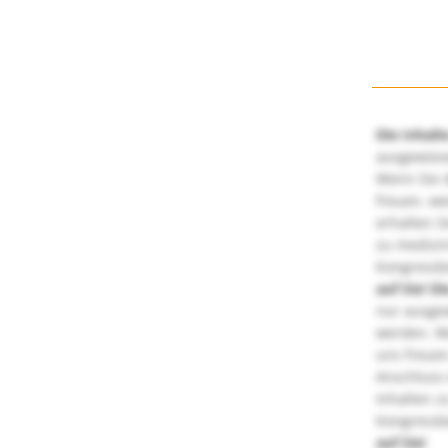
Die Inhalt
ausgewies
Wenn Sie d
freuen, we
erhalten S
zu medizi
Kongressbe
auf Sie!
Di
nur ausge
werden. We
uns freuen
Anschluss 
Inhalten z
Kongressbe
auf Sie!