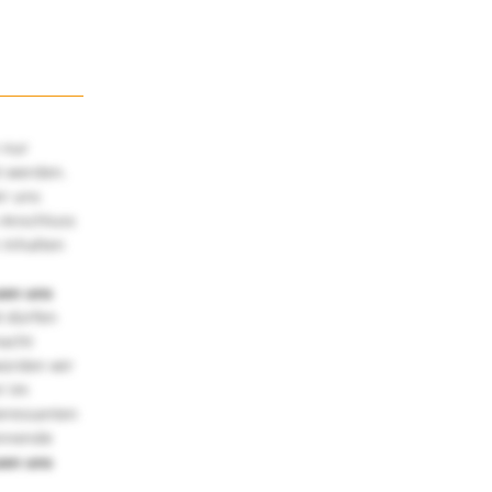
 nur
t werden.
ir uns
 Anschluss
 Inhalten
uen uns
 dürfen
macht
würden wir
! Im
teressanten
annende
uen uns