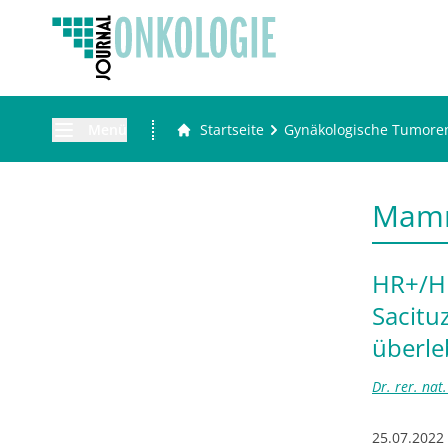
Menü
Startseite
Gynäkologische Tumore
Mam
HR+/HE
Sacitu
überl
Dr. rer. nat
25.07.2022