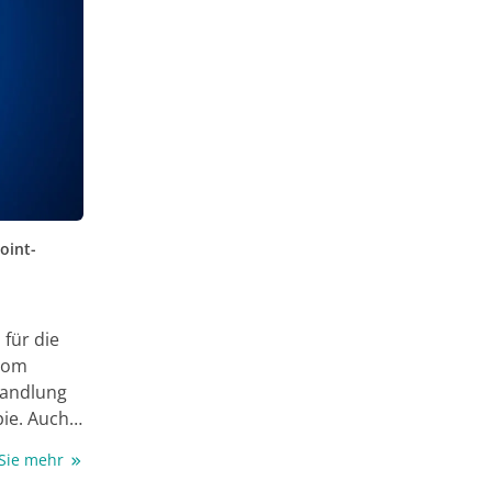
oint-
für die
inom
handlung
pie. Auch
enwert zu.
 Sie mehr