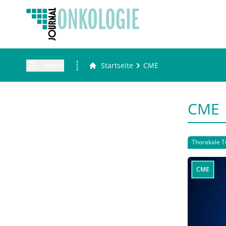
Menü
Startseite
CME
CME
Thorakale 
CME