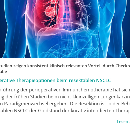
tudien zeigen konsistent klinisch relevanten Vorteil durch Checkp
Gabe
erative Therapieoptionen beim resektablen NSCLC
inführung der perioperativen Immunchemotherapie hat sich 
g der frühen Stadien beim nicht-kleinzelligen Lungenkarz
in Paradigmenwechsel ergeben. Die Resektion ist in der Be
tablen NSCLC der Goldstand der kurativ intendierten Thera
n-basierten Chemotherapie kommt weiterhin ein hoher Stell
Lesen
stente Nutzen der perioperativen Therapie mit Checkpoint-