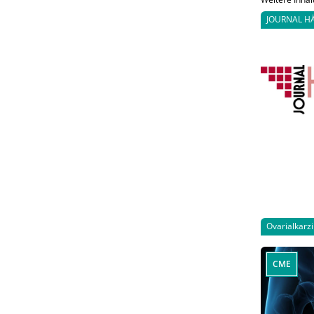
JOURNAL H
Ovarialkarz
CME