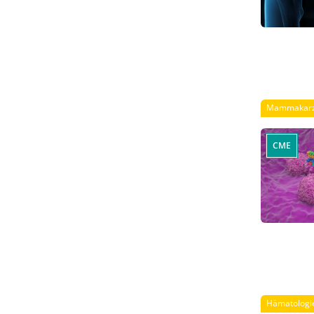
Mammakar
CME
Hämatologi