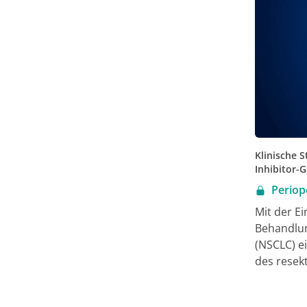
Klinische S
Inhibitor-
Periop
Mit der E
Behandlun
(NSCLC) e
des resek
der Plati
Der konsi