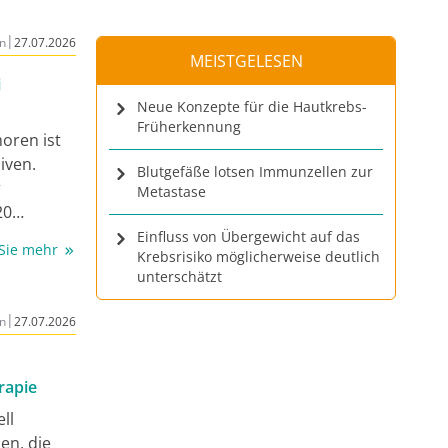
n bisher 4
|
n
27.07.2026
t
MEISTGELESEN
ser CME-
i
ckpoint-
Neue Konzepte für die Hautkrebs-
tablen
Früherkennung
oren ist
zwischen
iven.
Blutgefäße lotsen Immunzellen zur
r
Metastase
20
 mit
Einfluss von Übergewicht auf das
 Sie mehr
Krebsrisiko möglicherweise deutlich
unterschätzt
 Rezidive.
pen
|
n
27.07.2026
3)
n. In
rapie
werden
ll
n
en, die