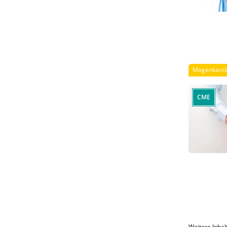
Magenkarz
CME
Weitere Inhal