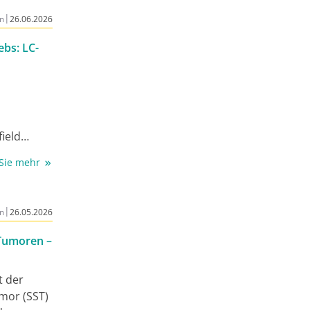
gestrebt
|
n
26.06.2026
stologie
ebs: LC-
rte
n +
Trotz teils
ose
ebensraten
 und
ield
andelt.
graphie
 Sie mehr
nsionale
n mit
und
|
n
26.05.2026
en in der
Tumoren –
. In
genz (KI)
t der
ze
mor (SST)