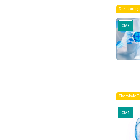
Dermatolog
CME
Thorakale 
CME