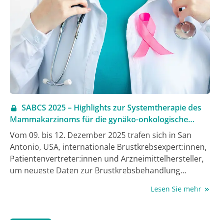
JOURNAL ONKOLOGIE erklärt Prof. Dr. Axel S.
Merseburger, Direktor der Klinik für Urologie am
Universitätsklinikum Schleswig-Holstein, wie
Biomarker, Krankheitsdynamik und
Patientenpräferenzen heute die Therapie­sequenz
bestimmen und welche Entwicklungen die Zukunft der
Präzisionsonkologie prägen werden.
SABCS 2025 – Highlights zur Systemtherapie des
Mammakarzinoms für die gynäko­-onkologische
Praxis
Vom 09. bis 12. Dezember 2025 trafen sich in San
Antonio, USA, internationale Brustkrebsexpert:innen,
Patientenvertreter:innen und Arzneimittelhersteller,
um neueste Daten zur Brustkrebsbehandlung
auszutauschen. Dr. Georg Heinrich, in Fürstenwalde
Lesen Sie mehr
niedergelassener gynäkologischer Onkologe und
BNGO-Vorstandsmitglied, berichtet über wichtige
neue Studien zur Systemtherapie vom SABCS, die