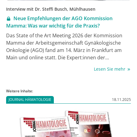
Interview mit Dr. Steffi Busch, Mühlhausen
Neue Empfehlungen der AGO Kommission
Mamma: Was war wichtig für die Praxis?
Das State of the Art Meeting 2026 der Kommission
Mamma der Arbeitsgemeinschaft Gynäkologische
Onkologie (AGO) fand am 14. März in Frankfurt am
Main und online statt. Die Expert:innen der
Kommission haben wie jedes Jahr die
Lesen Sie mehr
Forschungsergebnisse des letzten Jahres gesichtet,
deren Relevanz beurteilt und in die
Therapieempfehlungen integriert. BNGO-
Weitere Inhalte:
Vorstandsmitglied Dr. Steffi Busch, niedergelassene
JOURNAL HÄMATOLOGIE
18.11.2025
Gynäko-Onkologin in Mühlhausen, war wieder vor Ort.
Sie kommentiert für uns die aus ihrer Sicht
wichtigsten Empfehlungen für die gynäko-
onkologische Praxis in der Niederlassung.