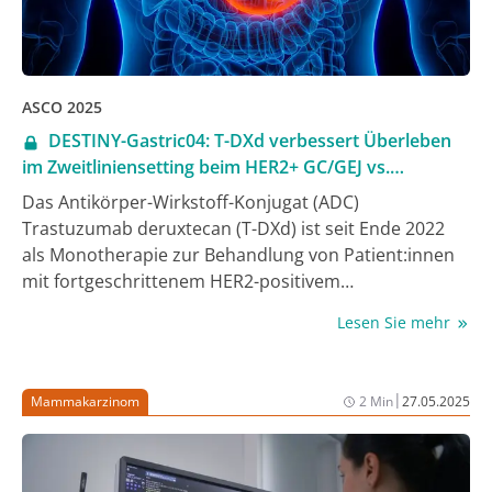
der Patient:innen mit fortgeschrittenem TNBC
profitieren, die PD-L1-positive Tumoren mit einem
Combined Positive Score (CPS) von ≥ 10 aufweisen (2).
ASCO 2025
DESTINY-Gastric04: T-DXd verbessert Überleben
im Zweitliniensetting beim HER2+ GC/GEJ vs.
Ramucirumab/Paclitaxel
Das Antikörper-Wirkstoff-Konjugat (ADC)
Trastuzumab deruxtecan (T-DXd) ist seit Ende 2022
als Monotherapie zur Behandlung von Patient:innen
mit fortgeschrittenem HER2-positivem
Adenokarzinom des Magens (GC) oder des
Lesen Sie mehr
gastroösophagealen Übergangs (GEJ zugelassen, die
bereits ein vorhergehendes Trastuzumab-basiertes
Therapieschema erhalten haben. Nachdem die
|
Mammakarzinom
2 Min
27.05.2025
Zulassung auf Basis von Phase-II-Studien erfolgt war,
konnte nun die konfirmatorische Studie DESTINY-
Gastric 04 auch im Phase-III-Setting einen