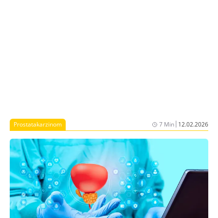
von Prof. Dr. Anja Lorch, Zürich, Schweiz, im Rahmen
des Online-Seminars „expanda Onkologie"
präsentiert.
|
Prostatakarzinom
7 Min
12.02.2026