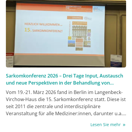
Sarkomkonferenz 2026 – Drei Tage Input, Austausch
und neue Perspektiven in der Behandlung von
Sarkomen
Vom 19.-21. März 2026 fand in Berlin im Langenbeck-
Virchow-Haus die 15. Sarkomkonferenz statt. Diese ist
seit 2011 die zentrale und interdisziplinäre
Veranstaltung für alle Mediziner:innen, darunter u.a.
Onkolog:innen, Chirurg:innen, Orthopäd:innen,
Lesen Sie mehr
Psychoonkolog:innen, interessierte Teilnehmer:innen