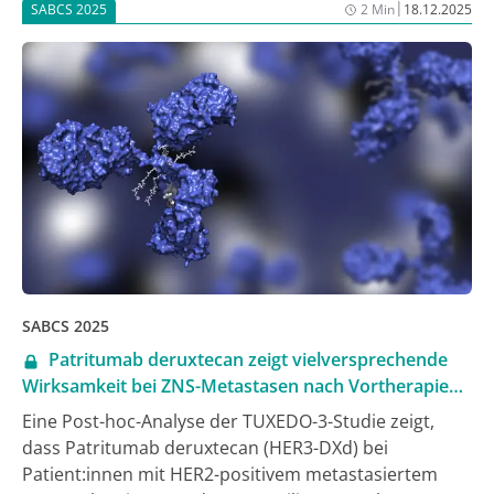
|
SABCS 2025
2 Min
18.12.2025
möglicherweise Eingang in die Therapiealgorithmen
finden werden. Er konnte selbst beim SABCS-
Kongress eine Arbeit zur Versorgungsforschung
vorstellen, die vom BNGO initiiert und durchgeführt
wurde. Den ausführlichen Bericht dazu finden Sie im
Anschluss an diesen Text.
SABCS 2025
Patritumab deruxtecan zeigt vielversprechende
Wirksamkeit bei ZNS-Metastasen nach Vortherapie
mit T-DXd
Eine Post-hoc-Analyse der TUXEDO-3-Studie zeigt,
dass Patritumab deruxtecan (HER3-DXd) bei
Patient:innen mit HER2-positivem metastasiertem