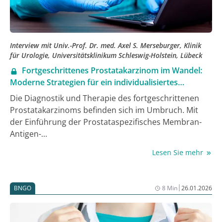
Interview mit Univ.-Prof. Dr. med. Axel S. Merseburger, Klinik
für Urologie, Universitätsklinikum Schleswig-Holstein, Lübeck
Fortgeschrittenes Prostatakarzinom im Wandel:
Moderne Strategien für ein individualisiertes
Therapiemanagement
Die Diagnostik und Therapie des fortgeschrittenen
Prostatakarzinoms befinden sich im Umbruch. Mit
der Einführung der Prostataspezifisches Membran-
Antigen-
Positronenemissions-/Computertomographie (PSMA-
Lesen Sie mehr
PET/CT) als Staging-Tool hat sich die Präzision der
Stadieneinteilung deutlich verbessert – und eröffnet
neue, individualisierte Behandlungswege. Parallel
|
BNGO
8 Min
26.01.2026
dazu erweitern innovative Substanzklassen wie PARP-
Inhibitoren und Radioliganden-Therapien die
Optionen für die Betroffenen. Im Interview mit