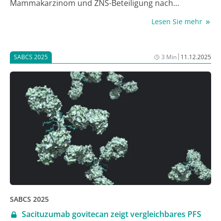
Mammakarzinom und ZNS-Beteiligung nach
vorheriger Behandlung mit Trastuzumab deruxtecan
Lesen Sie mehr
(T-DXd) ein medianes intrakranielles
progressionsfreies Überleben von 6,3 Monaten
erreichte. Die Ergebnisse wurden beim 48. San
|
SABCS 2025
3 Min
11.12.2025
Antonio Breast Cancer Symposium (SABCS)
präsentiert und deuten auf eine mögliche
Sequenztherapie für Antikörper-Wirkstoff-Konjugate
(ADCs) hin.
SABCS 2025
Sacituzumab govitecan zeigt vergleichbares PFS