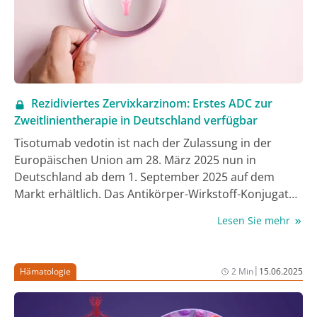
Rezidiviertes Zervixkarzinom: Erstes ADC zur
Zweitlinientherapie in Deutschland verfügbar
Tisotumab vedotin ist nach der Zulassung in der
Europäischen Union am 28. März 2025 nun in
Deutschland ab dem 1. September 2025 auf dem
Markt erhältlich. Das Antikörper-Wirkstoff-Konjugat
(ADC) wurde zur Behandlung von erwachsenen
Lesen Sie mehr
Patientinnen mit rezidiviertem oder metastasiertem
Zervixkarzinom mit Krankheitsprogression unter oder
nach systemischer Therapie entwickelt. Es ist das
|
Hämatologie
2 Min
15.06.2025
erste und einzige ADC, welches in Deutschland für
diese Indikation zugelassen und vermarktet wird [1].