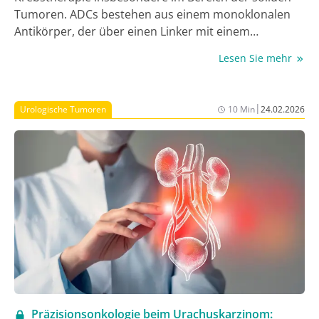
Tumoren. ADCs bestehen aus einem monoklonalen
Antikörper, der über einen Linker mit einem
zytotoxischen Wirkstoff verbunden ist. ADCs der 3.
Lesen Sie mehr
Generation, wie Sacituzumab govitecan (SG) haben
eine hohe Wirksamkeit. Dies führt allerdings auch zu
erhöhter Toxizität, die eines entsprechenden
|
Urologische Tumoren
10 Min
24.02.2026
Therapiemanagements bedarf.
Präzisionsonkologie beim Urachuskarzinom: