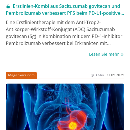
Erstlinien-Kombi aus Sacituzumab govitecan und
Pembrolizumab verbessert PFS beim PD-L1-positiven
fortgeschrittenen TNBC
Eine Erstlinientherapie mit dem Anti-Trop2-
Antikörper-Wirkstoff-Konjugat (ADC) Sacituzumab
govitecan (Sg) in Kombination mit dem PD-1-Inhibitor
Pembrolizumab verbessert bei Erkrankten mit
unresezierbarem lokal fortgeschrittenem oder
Lesen Sie mehr
metastasiertem, PD-L1-positivem
t
riple-negativem
Mammakarzinom (TNBC) das progressionsfreie
Überleben gegenüber dem Therapiestandard
|
Magenkarzinom
3 Min
31.05.2025
Chemotherapie plus Pembrolizumab signifikant und
klinisch relevant. Das zeigen die primären Daten der
Phase-III-Studie ASCENT-04/KEYNOTE-D19, die bei der
Jahrestagung der American Society of Clinical
Oncology (ASCO) 2025 als Late Breaking Abstract
vorgestellt wurden (1). Die Ergebnisse gelten als
praxisverändernd. Von der neuen
Kombinationstherapie könnten zukünftig rund 40%