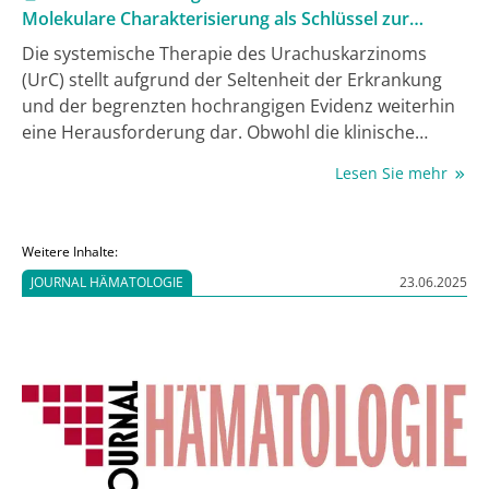
Molekulare Charakterisierung als Schlüssel zur
personalisierten Therapie
Die systemische Therapie des Urachuskarzinoms
(UrC) stellt aufgrund der Seltenheit der Erkrankung
und der begrenzten hochrangigen Evidenz weiterhin
eine Herausforderung dar. Obwohl die klinische
Erfahrung mit systemischen Therapien zunimmt, sind
Lesen Sie mehr
prospektive Studiendaten selten und häufig limitiert.
Diese Übersichtsarbeit gibt einen Überblick über
systemische Therapieoptionen beim
Weitere Inhalte:
fortgeschrittenen UrC mit besonderem Fokus auf
JOURNAL HÄMATOLOGIE
23.06.2025
zielgerichtete Therapien. Retrospektive Metaanalysen
sowie eine kürzlich publizierte prospektive Studie
belegen die Wirksamkeit einer Platin/​5-Fluorouracil (5-
FU)-Kombinationschemotherapie als
Erstlinientherapie. Fallberichte und kleine Fallserien
deuten darauf hin, dass präzisionsonkologische
Ansätze bei ausgewählten Patient:innen wirksam sein
können.