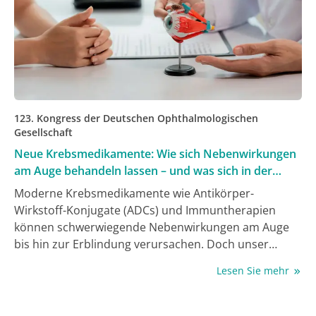
123. Kongress der Deutschen Ophthalmologischen
Gesellschaft
Neue Krebsmedikamente: Wie sich Nebenwirkungen
am Auge behandeln lassen – und was sich in der
Versorgung ändern muss
Moderne Krebsmedikamente wie Antikörper-
Wirkstoff-Konjugate (ADCs) und Immuntherapien
können schwerwiegende Nebenwirkungen am Auge
bis hin zur Erblindung verursachen. Doch unser
Gesundheitssystem ist strukturell auf diese
Lesen Sie mehr
Patient:innen nicht eingestellt, deren Zahl künftig
noch wachsen wird, warnt die Deutsche
Ophthalmologische Gesellschaft e.V. (DOG). Daher