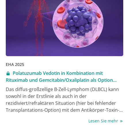
EHA 2025
Polatuzumab Vedotin in Kombination mit
Rituximab und Gemcitabin/Oxaliplatin als Option
beim RR DLBCL
Das diffus-großzellige B-Zell-Lymphom (DLBCL) kann
sowohl in der Erstlinie als auch in der
rezidiviert/refraktären Situation (hier bei fehlender
Transplantations-Option) mit dem Antikörper-Toxin-
Konjugat Polatuzumab Vedotin behandelt werden. Im
Lesen Sie mehr
Rezidiv ist die Kombination mit Rituximab und