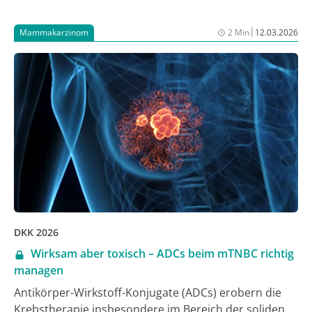
und Patientenvertreter:innen, die sich mit der
Erforschung und Behandlung von Sarkomen
|
Mammakarzinom
2 Min
12.03.2026
beschäftigen. Die rund 200 Expert:innen berichteten
über innovative Therapieansätze, Verbesserungen
von Versorgungs- und Behandlungsqualität sowie
über aktuelle Forschungsprojekte der deutschen
Sarkom-Community und zeigten auf, wie
entscheidend der interdisziplinäre Austausch für die
Sarkombehandlung ist. Initiator der jährlichen
Konferenz ist die gemeinnützige Deutsche Sarkom-
Stiftung.
DKK 2026
Wirksam aber toxisch – ADCs beim mTNBC richtig
managen
Antikörper-Wirkstoff-Konjugate (ADCs) erobern die
Krebstherapie insbesondere im Bereich der soliden