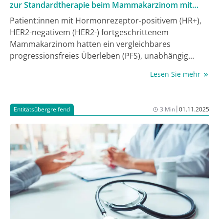
zur Standardtherapie beim Mammakarzinom mit
endokriner Resistenz
Patient:innen mit Hormonrezeptor-positivem (HR+),
HER2-negativem (HER2-) fortgeschrittenem
Mammakarzinom hatten ein vergleichbares
progressionsfreies Überleben (PFS), unabhängig
davon, ob sie mit Sacituzumab govitecan oder einer
Lesen Sie mehr
Standardchemotherapie als erste Behandlung nach
Endokrinresistenz behandelt wurden. Die Phase-III-
Studie ASCENT-07 mit 690 Patient:innen erreichte
|
Entitätsübergreifend
3 Min
01.11.2025
ihren primären Endpunkt nicht, zeigte jedoch einen
frühen Trend zur Verbesserung des
Gesamtüberlebens. Die Ergebnisse wurden beim 48.
San Antonio Breast Cancer Symposium (SABCS)
präsentiert.