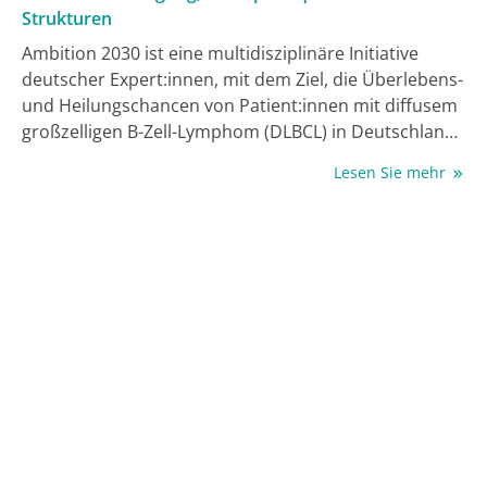
Strukturen
Ambition 2030 ist eine multidisziplinäre Initiative
deutscher Expert:innen, mit dem Ziel, die Überlebens-
und Heilungschancen von Patient:innen mit diffusem
großzelligen B-Zell-Lymphom (DLBCL) in Deutschland
bis zum Jahr 2030 nachhaltig zu verbessern. Vor dem
Lesen Sie mehr
Hintergrund einer wachsenden Zahl innovativer
Immun- und Zelltherapien rücken Fragen der
optimalen Patient:innenauswahl, der
Therapiesequenz sowie der strukturellen Umsetzung
zunehmend in den Fokus. Im Mittelpunkt der Initiative
steht die systematische Identifikation bestehender
Versorgungslücken entlang des gesamten
Behandlungspfades. Darauf aufbauend werden
konkrete und praxisnahe Maßnahmen – in enger
Zusammenarbeit mit Ärzt:innen, Fachgesellschaften,
Gesundheitsinstitutionen und weiteren relevanten
Stakeholdern – entwickelt. Die Vision: Patient:innen