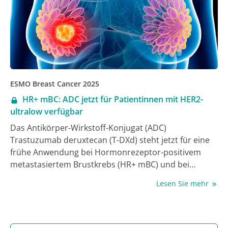
ESMO Breast Cancer 2025
HR+ mBC: ADC jetzt für Patientinnen mit HER2-
ultralow verfügbar
Das Antikörper-Wirkstoff-Konjugat (ADC)
Trastuzumab deruxtecan (T-DXd) steht jetzt für eine
frühe Anwendung bei Hormonrezeptor-positivem
metastasiertem Brustkrebs (HR+ mBC) und bei
geringer HER2-Expression (HER2-ultralow) nach
Lesen Sie mehr
endokriner Therapie (ET) zur Verfügung.