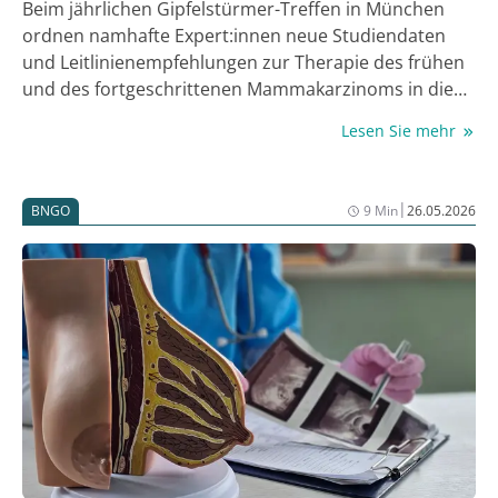
Beim jährlichen Gipfelstürmer-Treffen in München
ordnen namhafte Expert:innen neue Studiendaten
und Leitlinienempfehlungen zur Therapie des frühen
und des fortgeschrittenen Mammakarzinoms in die
Abläufe der klinischen Praxis in Deutschland ein. Das
Lesen Sie mehr
zum großen Teil interaktive Format des Meetings lebt
vom persönlichen Austausch und der detaillierten
Diskussion der Daten und klinischen Abläufe. Die
|
BNGO
9 Min
26.05.2026
Vorträge und Diskussionen verdeutlichten einmal
mehr, dass personalisierte Therapiestrategien und
damit die Relevanz der Biomarker-Testung im
Bewusstsein angekommen sind. Im Fokus des
folgenden Berichts stehen Daten, die aktuell für die
klinische Praxis relevant sind.