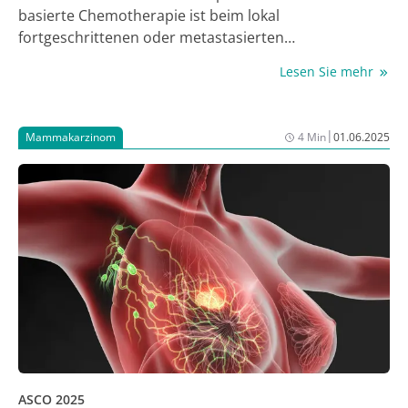
basierte Chemotherapie ist beim lokal
fortgeschrittenen oder metastasierten
Urothelkarzinom (mUC) fest im Therapiealgorithmus
Lesen Sie mehr
etabliert. Die Phase-II-Parallelarm-Umbrella-Studie
JAVELIN Bladder Medley evaluiert, ob sich der Erfolg
dieser Erhaltungstherapie noch verbessern lässt,
|
Mammakarzinom
4 Min
01.06.2025
wenn Avelumab gemeinsam mit
Kombinationspartnern verabreicht wird. Eine
Interimsanalyse, die bei der Jahrestagung der
American Society of Clinical Oncology (ASCO) 2025
vorgestellt wurde, zeigt einen erheblichen Vorteil
hinsichtlich des progressionsfreien Überlebens, wenn
der PD-L1-Inhibitor mit Sacituzumab govitecan, einem
Antikörper-Wirkstoff-Konjugat (ADC). der dritten
Generation, kombiniert wird – allerdings auch bei
erhöhter Toxizität (1).
ASCO 2025