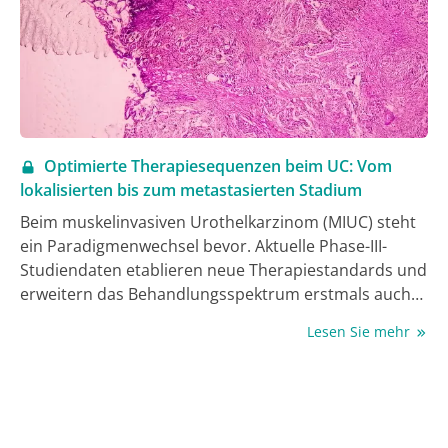
Optimierte Therapiesequenzen beim UC: Vom
lokalisierten bis zum metastasierten Stadium
Beim muskelinvasiven Urothelkarzinom (MIUC) steht
ein Paradigmenwechsel bevor. Aktuelle Phase-III-
Studiendaten etablieren neue Therapiestandards und
erweitern das Behandlungsspektrum erstmals auch
auf Cisplatin-ungeeignete Patient:innen. Die
Lesen Sie mehr
Kombination aus Immuncheckpoint-Inhibitoren und
Antikörper-Wirkstoff-Konjugaten (ADCs) verändert die
perioperative und die Erstlinientherapie im
metastasierten Stadium grundlegend. Diese aktuellen
Entwicklungen beim Urothelkarzinom (UC) wurden