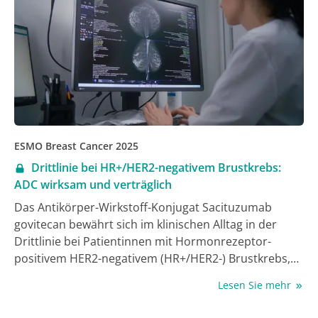
signifikanten und klinisch relevanten
Überlebensvorteil nach Trastuzumab-basierter
Vorbehandlung gegenüber dem Zweitlinienstandard
Ramucirumab plus Paclitaxel zeigen (1).
ESMO Breast Cancer 2025
Drittlinie bei HR+/HER2-negativem Brustkrebs:
ADC wirksam und verträglich
Das Antikörper-Wirkstoff-Konjugat Sacituzumab
govitecan bewährt sich im klinischen Alltag in der
Drittlinie bei Patientinnen mit Hormonrezeptor-
positivem HER2-negativem (HR+/HER2-) Brustkrebs,
wie Prof. Dr. Frederik Marmé, Universität Mannheim,
Lesen Sie mehr
anlässlich eines Symposiums vorstellte.