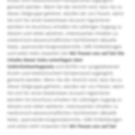
Ärzten und medizinischem Fachpersonal zugänglich
gemacht werden. Wenn Sie der Ansicht sind, dass Sie zu
dieser Zielgruppe gehören, würden wir uns freuen, wenn
Sie sich für einen kostenlosen Account registrieren
würden! Im Anschluss erhalten Sie sofortigen Zugang zu
diesem und vielen weiteren, interessanten Inhalten zu
medizinisch-wissenschaftlichen Fachthemen! Aktuelle
News, spannende Kongressberichte, CME-Fortbildungen
und vieles mehr erwarten Sie!
Wir freuen uns auf Sie!
Die
Inhalte dieser Seite unterliegen dem
Heilmittelwerbegesetz
und dürfen nur ausgewiesenen
Ärzten und medizinischem Fachpersonal zugänglich
gemacht werden. Wenn Sie der Ansicht sind, dass Sie zu
dieser Zielgruppe gehören, würden wir uns freuen, wenn
Sie sich für einen kostenlosen Account registrieren
würden! Im Anschluss erhalten Sie sofortigen Zugang zu
diesem und vielen weiteren, interessanten Inhalten zu
medizinisch-wissenschaftlichen Fachthemen! Aktuelle
News, spannende Kongressberichte, CME-Fortbildungen
und vieles mehr erwarten Sie!
Wir freuen uns auf Sie!