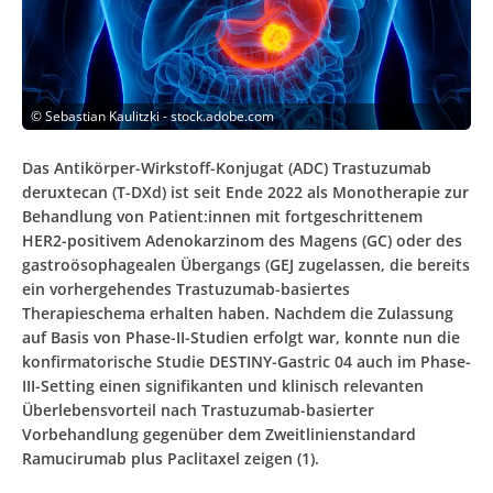
©
Sebastian Kaulitzki - stock.adobe.com
Das Antikörper-Wirkstoff-Konjugat (ADC) Trastuzumab
deruxtecan (T-DXd) ist seit Ende 2022 als Monotherapie zur
Behandlung von Patient:innen mit fortgeschrittenem
HER2-positivem Adenokarzinom des Magens (GC) oder des
gastroösophagealen Übergangs (GEJ zugelassen, die bereits
ein vorhergehendes Trastuzumab-basiertes
Therapieschema erhalten haben. Nachdem die Zulassung
auf Basis von Phase-II-Studien erfolgt war, konnte nun die
konfirmatorische Studie DESTINY-Gastric 04 auch im Phase-
III-Setting einen signifikanten und klinisch relevanten
Überlebensvorteil nach Trastuzumab-basierter
Vorbehandlung gegenüber dem Zweitlinienstandard
Ramucirumab plus Paclitaxel zeigen (1).