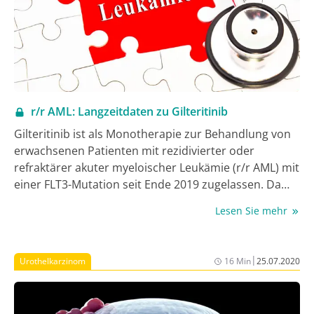
r/r AML: Langzeitdaten zu Gilteritinib
Gilteritinib ist als Monotherapie zur Behandlung von
erwachsenen Patienten mit rezidivierter oder
refraktärer akuter myeloischer Leukämie (r/r AML) mit
einer FLT3-Mutation seit Ende 2019 zugelassen. Da
Gilteritinib im Vergleich zur Salvage-Chemotherapie
Lesen Sie mehr
einen signifikanten Überlebensvorteil bietet,
bescheinigte der G-BA einen beträchtlichen
Zusatznutzen. Auf dem diesjährigen ASCO und EHA
|
Urothelkarzinom
16 Min
25.07.2020
wurden die aktualisierten Daten mit einer
verlängerten Nachbeobachtungszeit von 29,2
Monaten präsentiert.