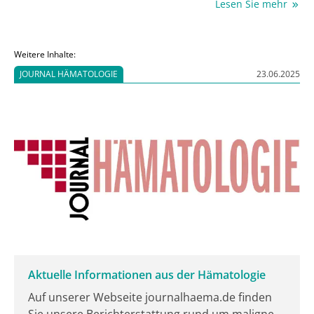
Lesen Sie mehr
kurze Remissionsphasen folgen unweigerlich
Rezidive. Um so bedeutsamer ist die Verbesserung
der Lebensqualität während der Therapie. Eine
Weitere Inhalte:
Möglichkeit ist die subkutane statt intravenöse Gabe
JOURNAL HÄMATOLOGIE
23.06.2025
von Daratumumab (Darzalex®), wie Prof. Dr. med.
Hartmut Goldschmidt, Heidelberg, auf einer
Pressekonferenz erläuterte.
Aktuelle Informationen aus der Hämatologie
Auf unserer Webseite journalhaema.de finden