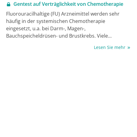
Gentest auf Verträglichkeit von Chemotherapie
Fluorouracilhaltige (FU) Arzneimittel werden sehr
häufig in der systemischen Chemotherapie
eingesetzt, u.a. bei Darm-, Magen-,
Bauchspeicheldrüsen- und Brustkrebs. Viele
PatientInnen haben Nebenwirkungen. Einer der
Lesen Sie mehr
Gründe sind genetisch bedingte
Stoffwechselstörungen, die den Abbau des
Arzneimittels verzögern. Vor einem Jahr hatte die
Europäische Arzneimittel-Agentur (EMA) ein
Risikobewertungsverfahren für FU-haltige Zytostatika
eingeleitet, konkret zu Fluorouracil und den
verwandten Wirkstoffen Capecitabin, Tegafur sowie
zu Flucytosin. Jetzt wurde die Empfehlung
ausgesprochen, einen spezifischen Gentest bei allen
KrebspatientInnen vor Beginn dieser Therapie
durchzuführen. Von den betroffenen
Zulassungsinhabern wurden 2 Rote-Hand-Briefe