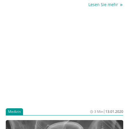
Taxan-haltiger und HER2-gerichteter Therapie keine
Lesen Sie mehr
pathologische Komplettremission (pCR) erreichten,
zugelassen. Die Zulassung erfolgte auf Basis der
Daten der KATHERINE-Studie. In der Phase-III-Studie
verbesserte Trastuzumab Emtansin die 3-Jahres-Rate
des invasiv-krankheitsfreien Überlebens (iDFS)
&reg;
gegenüber Trastuzumab (Herceptin
) von 77,0%
auf 88,3% &ndash; das Rezidiv- und Sterberisiko
reduzierte sich um 50% (1).
|
Medizin
3 Min
13.01.2020