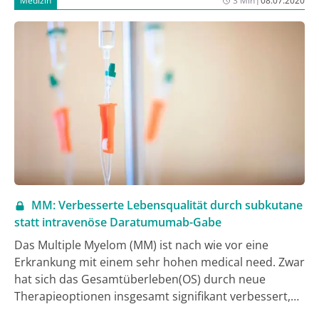
Medizin
3 Min
08.07.2020
dem diesjährigen ASCO-Kongress wurden die
aktuellen Studiendaten und neue Therapieansätze
präsentiert, die künftig die Therapie des
Harnblasenkarzinoms maßgeblich beeinflussen
könnten.
MM: Verbesserte Lebensqualität durch subkutane
statt intravenöse Daratumumab-Gabe
Das Multiple Myelom (MM) ist nach wie vor eine
Erkrankung mit einem sehr hohen medical need. Zwar
hat sich das Gesamtüberleben(OS) durch neue
Therapieoptionen insgesamt signifikant verbessert,
doch nach wie vor besteht keine Heilungschance – auf