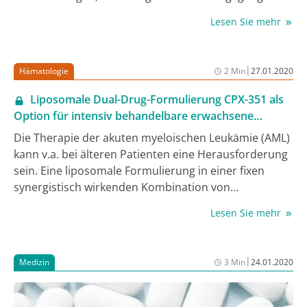
Therapie. Dies kann die Beurteilung des
Lesen Sie mehr
Therapieansprechens erheblich beeinträchtigen. Eine
weitere wichtige Fragestellung ist die Beurteilung der
Prognose der Hirntumorpatienten anhand
|
Hämatologie
2 Min
27.01.2020
bildgebender Verfahren bereits bei Diagnosestellung.
Forscher der Klinik für Neurologie der Uniklinik Köln
Liposomale Dual-Drug-Formulierung CPX-351 als
haben nun zusammen mit dem Forschungszentrum
Option für intensiv behandelbare erwachsene
Jülich im Rahmen eines von der Wilhelm Sander-
Patienten mit t-AML und AML MRC
Die Therapie der akuten myeloischen Leukämie (AML)
Stiftung geförderten Forschungsprojektes exaktere
kann v.a. bei älteren Patienten eine Herausforderung
Diagnosemöglichkeiten mittels moderner
sein. Eine liposomale Formulierung in einer fixen
Bildgebungsmethoden untersucht.
synergistisch wirkenden Kombination von
Daunorubicin und Cytarabin (CPX-351) ist bislang die
Lesen Sie mehr
einzige Therapie, bei der bei älteren erwachsenen
Patienten mit neu diagnostizierter therapiebedingter
AML (t-AML) oder AML mit myelodysplastischen
|
Medizin
3 Min
24.01.2020
Veränderungen (AML-MRC) ein statistisch
signifikanter Vorteil im Gesamtüberleben (OS)
gegenüber dem Behandlungsstandard 7+3 (Cytarabin