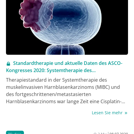
Standardtherapie und aktuelle Daten des ASCO-
Kongresses 2020: Systemtherapie des
Harnblasenkarzinoms
Therapiestandard in der Systemtherapie des
muskelinvasiven Harnblasenkarzinoms (MIBC) und
des fortgeschrittenen/metastasierten
Harnblasenkarzinoms war lange Zeit eine Cisplatin-
basierte Polychemotherapie. In den letzten Jahren
Lesen Sie mehr
konnten sich Immuncheckpoint-Inhibitoren (CI) als
Therapiealternative bei Cisplatin-ungeeigneten
Patienten und in der Therapiesequenz etablieren. Auf
|