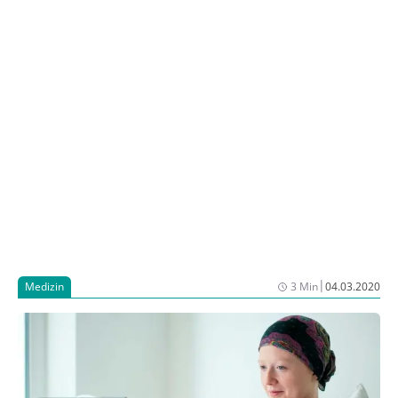
Polyangiitis (MPA) und Pemphigus vulgaris (PV) (1, 3,
4). Rituximab ist ein chimärer, gegen CD20 gerichteter
monoklonaler Antikörper, der eine vorübergehende
Depletion von CD20-exprimierenden B-Zellen
induziert (4).
|
Medizin
3 Min
04.03.2020