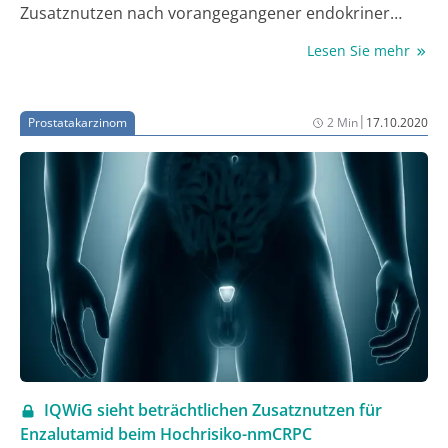
Zusatznutzen nach vorangegangener endokriner
Therapie des fortgeschrittenen HR+/HER2-negativen
Lesen Sie mehr
Mammakarzinoms bei postmenopausalen Frauen
zugesprochen. Entscheidend hierfür waren die Daten
der Zulassungsstudie MONARCH 2, in der Abemaciclib
|
Prostatakarzinom
2 Min
17.10.2020
+ Fulvestrant im Vergleich zu Placebo + Fulvestrant
den Patientinnen eine signifikante Verlängerung des
progressionsfreien und des Gesamt-überlebens
ermöglichte, ohne die Lebensqualität zu
beeinträchtigen.
IQWiG sieht beträchtlichen Zusatznutzen für
Enzalutamid beim Hochrisiko-nmCRPC