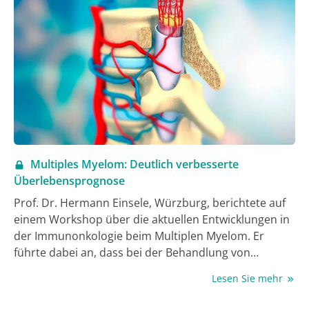
Nebenwirkungen. Diesen vorzubeugen, ohne die
Qualität des Therapieregimes zu beeinflussen, ist Ziel
supportiver Behandlungen, z.B. mit einer effektiven
®
Fixkombination (Akynzeo
) zur Prävention der
Chemotherapie-induzierten Nausea und Emesis
(CINV) (2, 3).
Multiples Myelom: Deutlich verbesserte
Überlebensprognose
Prof. Dr. Hermann Einsele, Würzburg, berichtete auf
einem Workshop über die aktuellen Entwicklungen in
der Immunonkologie beim Multiplen Myelom. Er
führte dabei an, dass bei der Behandlung von
Patienten mit Multiplem Myelom (MM) in den
Lesen Sie mehr
vergangenen Jahren enorme Erfolge erzielt wurden.