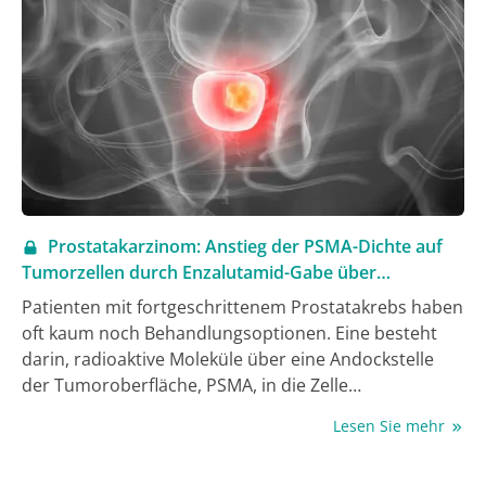
Prostatakarzinom: Anstieg der PSMA-Dichte auf
Tumorzellen durch Enzalutamid-Gabe über
Medikamentenwirkung hinaus
Patienten mit fortgeschrittenem Prostatakrebs haben
oft kaum noch Behandlungsoptionen. Eine besteht
darin, radioaktive Moleküle über eine Andockstelle
der Tumoroberfläche, PSMA, in die Zelle
einzuschleusen, um diese zu zerstören.
Lesen Sie mehr
Nuklearmediziner haben herausgefunden, dass viel
mehr PSMA-Moleküle auf der Tumoroberfläche