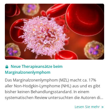
individualisierte Strategien, die dazu beitragen, dass
die Lebensqualität und die Prognose entscheidend
verbessert werden konnten. Dieser Beitrag stellt die
Behandlungsprinzipien der ersten, zweiten und
dritten Linie und die Therapieziele beim
metastasierten kolorektalen Karzinom (mCRC) vor.
Neue Therapieansätze beim
Marginalzonenlymphom
Das Marginalzonenlymphom (MZL) macht ca. 17%
aller Non-Hodgkin-Lymphome (NHL) aus und es gibt
bisher keinen Behandlungsstandard. In einem
systematischen Review untersuchten die Autoren die
Wirksamkeit neuartiger Medikamente hinsichtlich der
Lesen Sie mehr