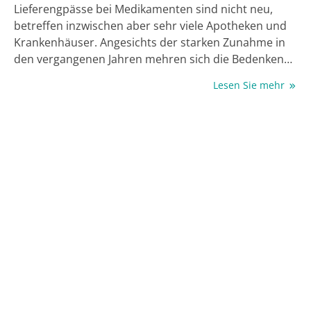
Lieferengpässe bei Medikamenten sind nicht neu,
betreffen inzwischen aber sehr viele Apotheken und
Krankenhäuser. Angesichts der starken Zunahme in
den vergangenen Jahren mehren sich die Bedenken
über eine angemessene Patientenversorgung
Lesen Sie mehr
besonders in Zeiten der Corona-Pandemie. Während
im letzten Jahr etliche gängige Wirkstoffe aus dem
Bereich der Blutdrucksenker, Antidepressiva und
Analgetika die Liste der zeitweise nicht-verfügbaren
Substanzen anführten (1), kam dieses Jahr auch noch
die Sorge um die eingeschränkte Verfügbarkeit der
Pneumokokken-Impfung, die Probleme um Propofol
zur künstlichen Beatmung und die
Lieferschwierigkeiten bei Desinfektionsmitteln dazu.
Inzwischen wird befürchtet, dass nicht nur die
steigende Nachfrage nach Arzneimitteln, sondern
auch die zunehmenden Handelseinschränkungen
aufgrund der Pandemie auf dem globalen
Arzneimittelmarkt die Lage weiter verschärfen (2).