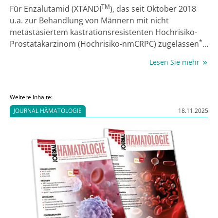
TM
Für Enzalutamid (XTANDI
), das seit Oktober 2018
u.a. zur Behandlung von Männern mit nicht
metastasiertem kastrationsresistenten Hochrisiko-
*
Prostatakarzinom (Hochrisiko-nmCRPC) zugelassen
ist, wurde im Mai 2020 das zweite
Lesen Sie mehr
Nutzenbewertungsverfahren (&sect; 35a SGB V) in
dieser Indikation durch den Gemeinsamen
Bundesauschuss (G-BA) eröffnet. Am 17. August 2020
Weitere Inhalte:
hat das Institut für Qualität und Wirtschaftlichkeit im
JOURNAL HÄMATOLOGIE
18.11.2025
Gesundheitswesen (IQWiG) seine Nutzenbewertung
veröffentlicht. Darin sieht es einen Anhaltspunkt für
einen beträchtlichen Zusatznutzen von Enzalutamid
gegenüber abwartendem Vorgehen unter
Beibehaltung der bestehenden konventionellen
Androgendeprivationstherapie (ADT).
&nbsp;