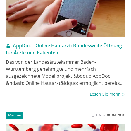
infektbedingte Mortalität sinkt (3). Ein Schlüssel zum
Therapieerfolg: Ausreichend hohe IVIg-Dosierungen
von 0,2-0,4 g/kg Körpergewicht alle 3-4 Wochen.
AppDoc – Online Hautarzt: Bundesweite Öffnung
für Ärzte und Patienten
Das von der Landesärztekammer Baden-
Württemberg genehmigte und mehrfach
ausgezeichnete Modellprojekt &bdquo;AppDoc
&ndash; Online Hautarzt&ldquo; ermöglicht bereits
seit November 2018 bei Hautproblemen jeder Art
Lesen Sie mehr
eine erste Einschätzung durch qualifizierte
Hautfachärzte aus Baden-Württemberg einzuholen.
Mittlerweile wurden über 2.500 Patienten online
|
Medizin
1 Min
06.04.2020
beraten. Mit Genehmigung der Landesärztekammer
öffnet sich das Modellprojekt nun für Betroffene und