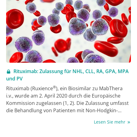
Hautarztpraxen bundesweit.
Rituximab: Zulassung für NHL, CLL, RA, GPA, MPA
und PV
®
Rituximab (Ruxience
), ein Biosimilar zu MabThera
i.v., wurde am 2. April 2020 durch die Europäische
Kommission zugelassen (1, 2). Die Zulassung umfasst
die Behandlung von Patienten mit Non-Hodgkin-
Lymphom (NHL), chronischer lymphatischer
Lesen Sie mehr
Leukämie (CLL), rheumatoider Arthritis (RA),
granulomatöser Polyangiitis (GPA), mikroskopischer