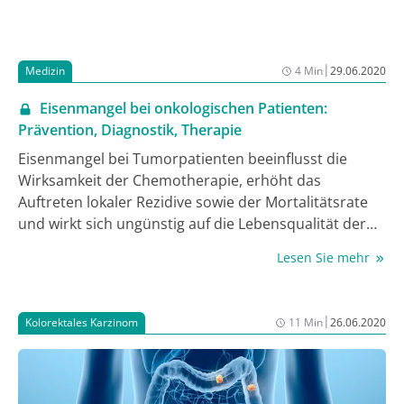
versandt.
&nbsp;
|
Medizin
4 Min
29.06.2020
Eisenmangel bei onkologischen Patienten:
Prävention, Diagnostik, Therapie
Eisenmangel bei Tumorpatienten beeinflusst die
Wirksamkeit der Chemotherapie, erhöht das
Auftreten lokaler Rezidive sowie der Mortalitätsrate
und wirkt sich ungünstig auf die Lebensqualität der
Patienten aus. Prof. Dr. med. Marc Thill, Frankfurt am
Lesen Sie mehr
Main, erläuterte bei einem digitalen Symposium die
Hauptauslöser der Eisenmangelanämie bei
onkologischen Patienten, die Diagnostik und
|
Kolorektales Karzinom
11 Min
26.06.2020
Therapie, aber auch geeignete
Präventionsmaßnahmen.