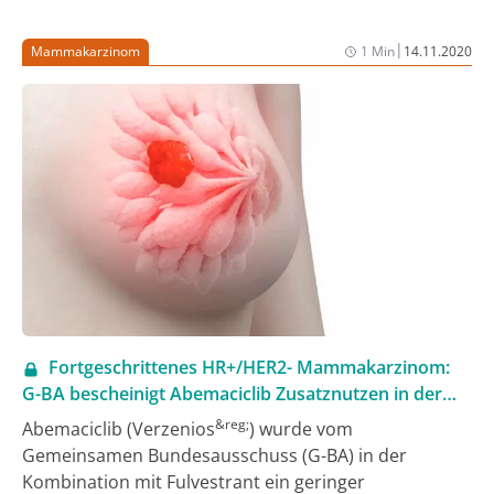
Dabei wird der Ruf nach weitreichenden Maßnahmen
und einer stärkeren Verlagerung der Produktion nach
|
Mammakarzinom
1 Min
14.11.2020
Europa immer lauter.
Fortgeschrittenes HR+/HER2- Mammakarzinom:
G-BA bescheinigt Abemaciclib Zusatznutzen in der
Zweitlinie
&reg;
Abemaciclib (Verzenios
) wurde vom
Gemeinsamen Bundesausschuss (G-BA) in der
Kombination mit Fulvestrant ein geringer