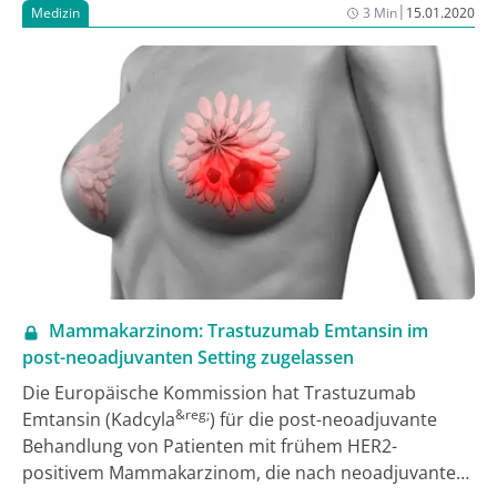
|
Medizin
3 Min
15.01.2020
®
Durchbruchschmerzen leiden. Fentanyl Aristo
Buccaltabletten sind in den Wirkstärken 100 μg und
200 μg jeweils in der Packungsgröße 4 und 28
erhältlich. In den Wirkstärken 400 μg, 600 μg und 800
μg ist es in der Packungsgröße 28 verfügbar. Seit dem
01.01.2020 bestehen Rabattvereinbarungen mit
zahlreichen Krankenkassen.
Mammakarzinom: Trastuzumab Emtansin im
post-neoadjuvanten Setting zugelassen
Die Europäische Kommission hat Trastuzumab
&reg;
Emtansin (Kadcyla
) für die post-neoadjuvante
Behandlung von Patienten mit frühem HER2-
positivem Mammakarzinom, die nach neoadjuvanter