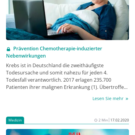
Prävention Chemotherapie-induzierter
Nebenwirkungen
Krebs ist in Deutschland die zweithäufigste
Todesursache und somit nahezu für jeden 4.
Todesfall verantwortlich. 2017 erlagen 235.700
Patienten ihrer malignen Erkrankung (1). Übertroffen
wird diese Zahl lediglich von der Mortalitätrate von
Lesen Sie mehr
Herz-Kreislauf-Erkrankungen (1). Es wird intensiv an
einer Verbesserung der therapeutischen
Möglichkeiten geforscht. Allerdings bergen die
|
Medizin
2 Min
17.02.2020
komplexen Behandlungen dieser vielschichtigen
Erkrankungen auch das Risiko erheblicher