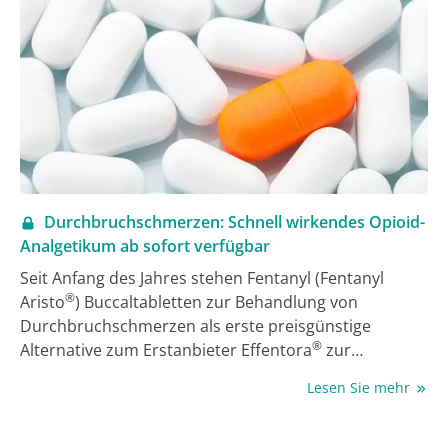
und Daunorubicin) nachgewiesen wurde.
Durchbruchschmerzen: Schnell wirkendes Opioid-
Analgetikum ab sofort verfügbar
Seit Anfang des Jahres stehen Fentanyl (Fentanyl
®
Aristo
) Buccaltabletten zur Behandlung von
Durchbruchschmerzen als erste preisgünstige
®
Alternative zum Erstanbieter Effentora
zur
Verfügung. Das Opioid-Analgetikum ist für
Lesen Sie mehr
erwachsene Krebspatienten zugelassen, die bereits
eine Opioid-Basistherapie gegen ihre chronischen
Tumorschmerzen erhalten, aber weiterhin an